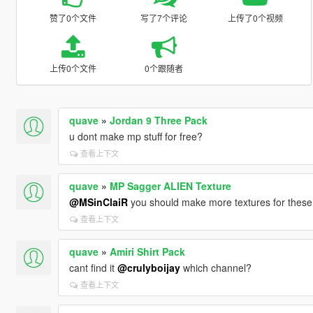
赞了0个文件
写了7个评论
上传了0个视频
上传0个文件
0个跟随者
quave
»
Jordan 9 Three Pack
u dont make mp stuff for free?
查看上下文
quave
»
MP Sagger ALIEN Texture
@MSinClaiR
you should make more textures for these
查看上下文
quave
»
Amiri Shirt Pack
cant find it
@crulyboijay
which channel?
查看上下文