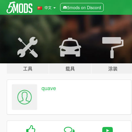
5mods on Discord
中文
工具
载具
涂装
quave