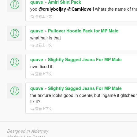
quave
»
Amiri Shirt Pack
yoo
@crulyboijay
@CamNovell
whats the name of the 
查看上下文
quave
»
Pullover Hoodie Pack for MP Male
what hair is that
查看上下文
quave
»
Slightly Sagged Jeans For MP Male
nvm fixed it
查看上下文
quave
»
Slightly Sagged Jeans For MP Male
the texture looks good in openiv, but ingame it glitches
fix it?
查看上下文
Designed in Alderney
Made in Los Santos