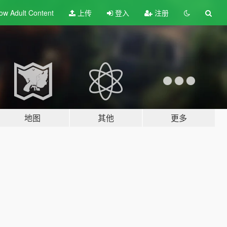
ow Adult
Content
上传
登入
注册
地图
其他
更多