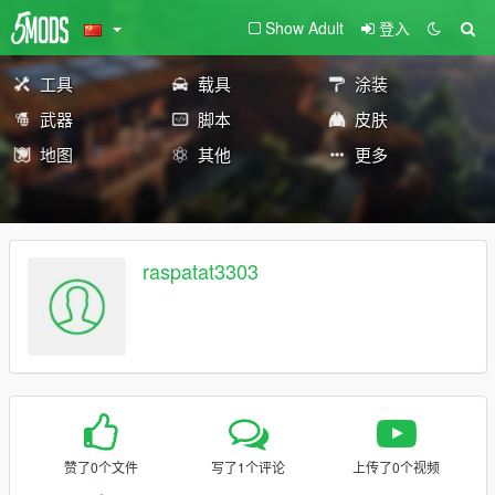
Show Adult
登入
工具
载具
涂装
武器
脚本
皮肤
地图
其他
更多
raspatat3303
赞了0个文件
写了1个评论
上传了0个视频