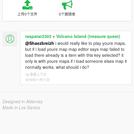
上传0个文件
0个跟随者
raspatat3303
»
Volcano Island (treasure quest)
@Shaezbreizh
i would really like to play youre maps,
but if i load youre map map editor says map failed to
load there already is a item with this key selected? it
only is with youre maps if i load someone elses map it
normally works. what should i do?
查看上下文
2016年11月11日
Designed in Alderney
Made in Los Santos