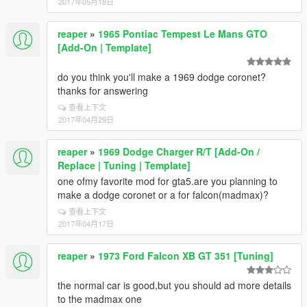
2017年05月18日
reaper
»
1965 Pontiac Tempest Le Mans GTO
[Add-On | Template]
do you think you'll make a 1969 dodge coronet?
thanks for answering
查看上下文
2017年04月29日
reaper
»
1969 Dodge Charger R/T [Add-On /
Replace | Tuning | Template]
one ofmy favorite mod for gta5.are you planning to
make a dodge coronet or a for falcon(madmax)?
查看上下文
2017年04月17日
reaper
»
1973 Ford Falcon XB GT 351 [Tuning]
the normal car is good,but you should ad more details
to the madmax one