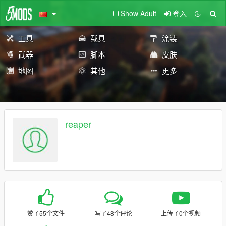
Show Adult
登入
工具
载具
涂装
武器
脚本
皮肤
地图
其他
更多
reaper
赞了55个文件
写了48个评论
上传了0个视频