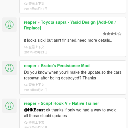
查看上下文
2017年04月17日
reaper
»
Toyota supra - Yasid Design [Add-On /
Replace]
it looks sick! but ain't finished,need more details..
查看上下文
2017年03月21日
reaper
»
Szabo's Persistance Mod
Do you know when you'll make the update,so the cars
respawn after being destroyed? Thanks
查看上下文
2017年03月20日
reaper
»
Script Hook V + Native Trainer
@HKBeast
ok thanks,if only we had a way to avoid
all those stupid updates
查看上下文
2017年03月20日