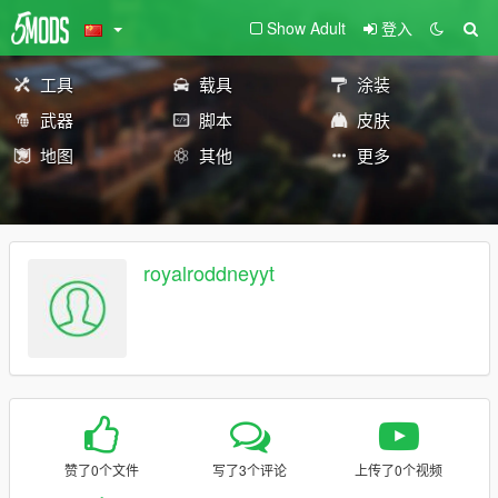
Show Adult
登入
工具
载具
涂装
武器
脚本
皮肤
地图
其他
更多
royalroddneyyt
赞了0个文件
写了3个评论
上传了0个视频