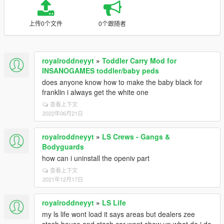
上传0个文件
0个跟随者
royalroddneyyt
»
Toddler Carry Mod for
INSANOGAMES toddler/baby peds
does anyone know how to make the baby black for
franklin i always get the white one
查看上下文
2022年06月21日
royalroddneyyt
»
LS Crews - Gangs &
Bodyguards
how can i uninstall the openiv part
查看上下文
2021年12月17日
royalroddneyyt
»
LS Life
my ls life wont load it says areas but dealers zee