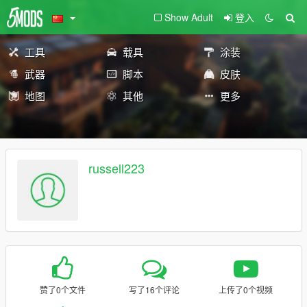
Show Adult
登入
工具
载具
涂装
武器
脚本
皮肤
地图
其他
更多
russell223
赞了0个文件
写了16个评论
上传了0个视频