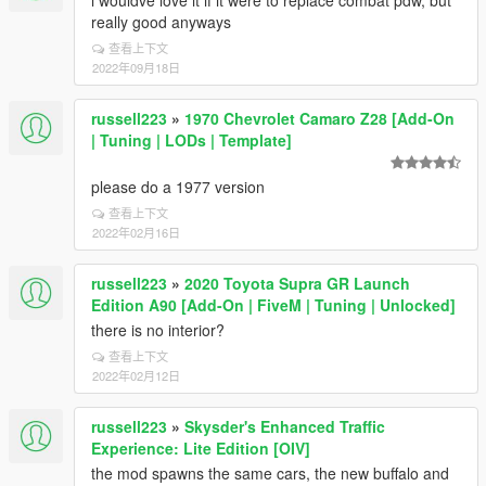
i wouldve love it if it were to replace combat pdw, but
really good anyways
查看上下文
2022年09月18日
russell223
»
1970 Chevrolet Camaro Z28 [Add-On
| Tuning | LODs | Template]
please do a 1977 version
查看上下文
2022年02月16日
russell223
»
2020 Toyota Supra GR Launch
Edition A90 [Add-On | FiveM | Tuning | Unlocked]
there is no interior?
查看上下文
2022年02月12日
russell223
»
Skysder's Enhanced Traffic
Experience: Lite Edition [OIV]
the mod spawns the same cars, the new buffalo and