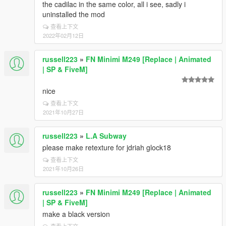
the cadilac in the same color, all i see, sadly i
uninstalled the mod
查看上下文
2022年02月12日
russell223
»
FN Minimi M249 [Replace | Animated
| SP & FiveM]
nice
查看上下文
2021年10月27日
russell223
»
L.A Subway
please make retexture for jdriah glock18
查看上下文
2021年10月26日
russell223
»
FN Minimi M249 [Replace | Animated
| SP & FiveM]
make a black version