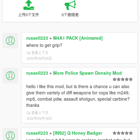
上传0个文件
0个跟随者
russell223
»
M4A1 PACK [Animated]
where to get grip?
查看上下文
2022年09月25日
russell223
»
More Police Spawn Density Mod
hello i like this mod, but is there a chance u can also
give them variety of diff weapons for cops like m249,
mp5, combat pdw, assault shotgun, special carbine?
thanks
查看上下文
2022年09月18日
russell223
»
[INS2] Q Honey Badger