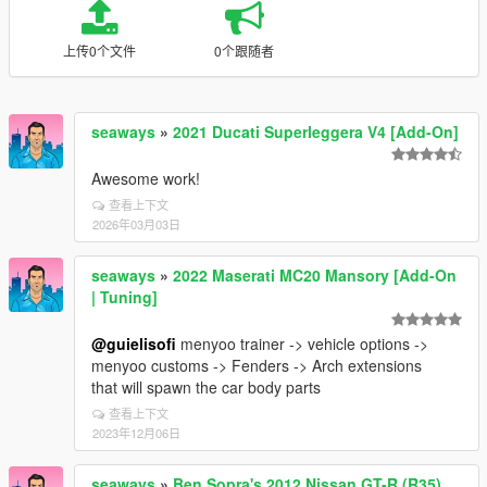
上传0个文件
0个跟随者
seaways
»
2021 Ducati Superleggera V4 [Add-On]
Awesome work!
查看上下文
2026年03月03日
seaways
»
2022 Maserati MC20 Mansory [Add-On
| Tuning]
@guielisofi
menyoo trainer -> vehicle options ->
menyoo customs -> Fenders -> Arch extensions
that will spawn the car body parts
查看上下文
2023年12月06日
seaways
»
Ben Sopra's 2012 Nissan GT-R (R35)