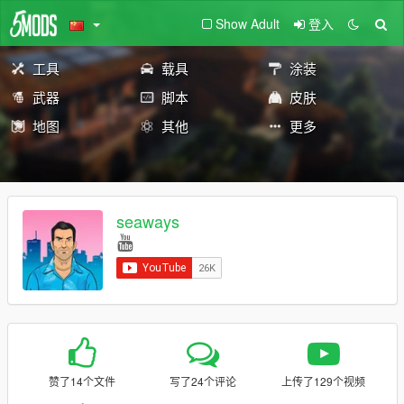
Show Adult
登入
工具
载具
涂装
武器
脚本
皮肤
地图
其他
更多
seaways
赞了14个文件
写了24个评论
上传了129个视频