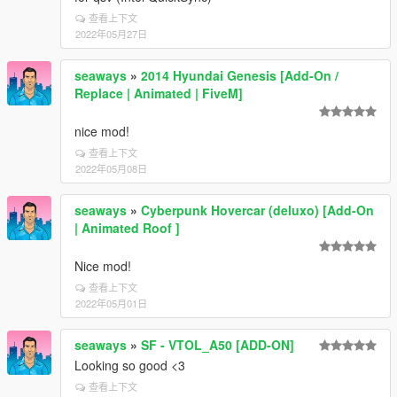
查看上下文
2022年05月27日
seaways
»
2014 Hyundai Genesis [Add-On /
Replace | Animated | FiveM]
nice mod!
查看上下文
2022年05月08日
seaways
»
Cyberpunk Hovercar (deluxo) [Add-On
| Animated Roof ]
Nice mod!
查看上下文
2022年05月01日
seaways
»
SF - VTOL_A50 [ADD-ON]
Looking so good <3
查看上下文