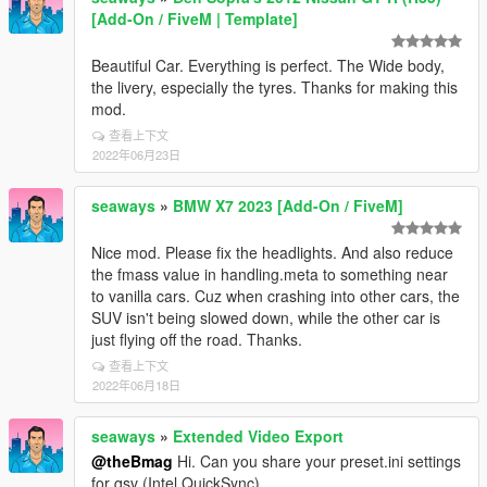
[Add-On / FiveM | Template]
Beautiful Car. Everything is perfect. The Wide body,
the livery, especially the tyres. Thanks for making this
mod.
查看上下文
2022年06月23日
seaways
»
BMW X7 2023 [Add-On / FiveM]
Nice mod. Please fix the headlights. And also reduce
the fmass value in handling.meta to something near
to vanilla cars. Cuz when crashing into other cars, the
SUV isn't being slowed down, while the other car is
just flying off the road. Thanks.
查看上下文
2022年06月18日
seaways
»
Extended Video Export
@theBmag
Hi. Can you share your preset.ini settings
for qsv (Intel QuickSync)