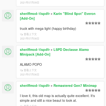
2021年07月09日
sheriffmod-1lspdfr
»
Karin "Blind Spot" Everon
[Add-On]
truck with mega light (happy birthday)
查看上下文
2021年07月08日
sheriffmod-1lspdfr
»
LSPD Declasse Alamo
Minipack [Add-On]
ALAMO POPO
查看上下文
2021年07月06日
sheriffmod-1lspdfr
»
Remastered Gen7 Minimap
I love it, this old map is actually quite excellent. It's
simple and still a nice beaut to look at.