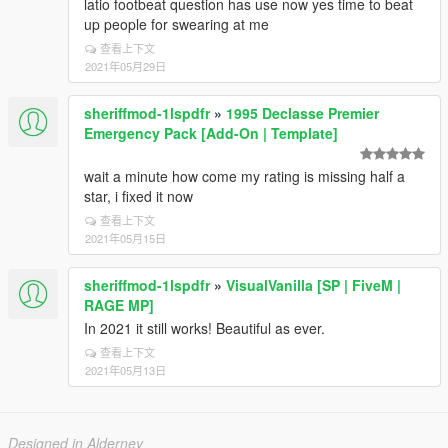
latio footbeat question has use now yes time to beat
up people for swearing at me
查看上下文
2021年05月29日
sheriffmod-1lspdfr
»
1995 Declasse Premier
Emergency Pack [Add-On | Template]
wait a minute how come my rating is missing half a
star, i fixed it now
查看上下文
2021年05月15日
sheriffmod-1lspdfr
»
VisualVanilla [SP | FiveM |
RAGE MP]
In 2021 it still works! Beautiful as ever.
查看上下文
2021年05月13日
Designed in Alderney