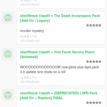
查看上下文
2021年07月03日
sheriffmod-1lspdfr
»
The Death Investigator Pack
[Add-On | Legacy]
murder mystery
查看上下文
2021年06月15日
sheriffmod-1lspdfr
»
Vom Feuer Service Pistol
[Animated]
WOOOOOOOOOOOOOW new glock plus lspd pack
3.0 update lore mods on a roll
查看上下文
2021年05月29日
sheriffmod-1lspdfr
»
(DEPRECATED) LSPD Pack
[Add-On + Replace] FINAL