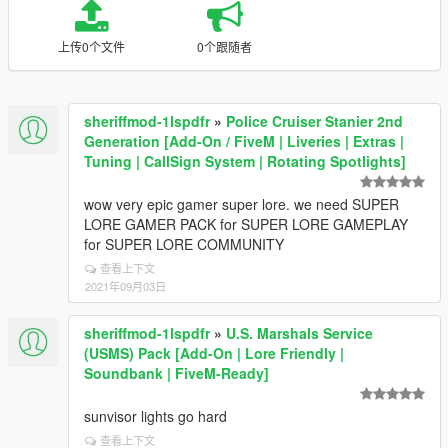
上传0个文件
0个跟随者
sheriffmod-1lspdfr
»
Police Cruiser Stanier 2nd
Generation [Add-On / FiveM | Liveries | Extras |
Tuning | CallSign System | Rotating Spotlights]
wow very epic gamer super lore. we need SUPER
LORE GAMER PACK for SUPER LORE GAMEPLAY
for SUPER LORE COMMUNITY
查看上下文
2021年09月03日
sheriffmod-1lspdfr
»
U.S. Marshals Service
(USMS) Pack [Add-On | Lore Friendly |
Soundbank | FiveM-Ready]
sunvisor lights go hard
查看上下文