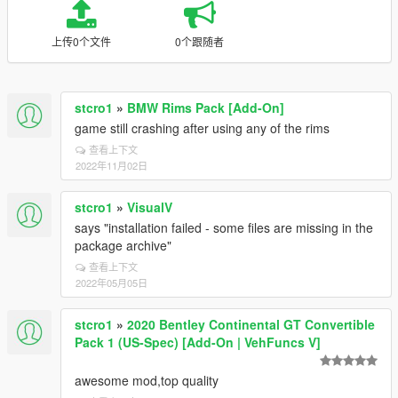
上传0个文件
0个跟随者
stcro1
»
BMW Rims Pack [Add-On]
game still crashing after using any of the rims
查看上下文
2022年11月02日
stcro1
»
VisualV
says "installation failed - some files are missing in the
package archive"
查看上下文
2022年05月05日
stcro1
»
2020 Bentley Continental GT Convertible
Pack 1 (US-Spec) [Add-On | VehFuncs V]
awesome mod,top quality