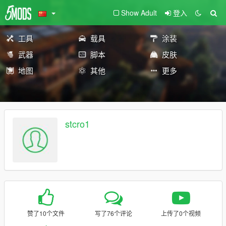
Show Adult
登入
工具
载具
涂装
武器
脚本
皮肤
地图
其他
更多
stcro1
赞了10个文件
写了76个评论
上传了0个视频