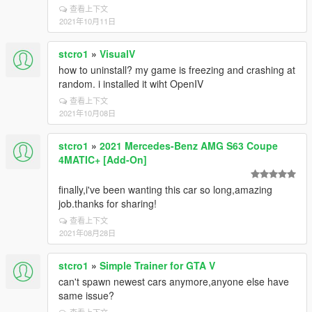
查看上下文
2021年10月11日
stcro1
»
VisualV
how to uninstall? my game is freezing and crashing at
random. i installed it wiht OpenIV
查看上下文
2021年10月08日
stcro1
»
2021 Mercedes-Benz AMG S63 Coupe
4MATIC+ [Add-On]
finally,i've been wanting this car so long,amazing
job.thanks for sharing!
查看上下文
2021年08月28日
stcro1
»
Simple Trainer for GTA V
can't spawn newest cars anymore,anyone else have
same issue?