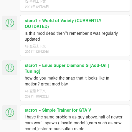
查看上下文
2021年12月28日
stcro1
»
World of Variety (CURRENTLY
OUTDATED)
is this mod dead then?i remember it was regularly
updated
查看上下文
2021年12月20日
stcro1
»
Enus Super Diamond S [Add-On |
Tuning]
how do you make the snap that it looks like in
motion? great mod btw
查看上下文
2021年10月22日
stcro1
»
Simple Trainer for GTA V
i have the same problem as guy above,half of newer
cars won't spawn ( invalid model ),cars such as new
comet,jester,remus,sultan rs etc...