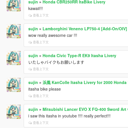
sujin
»
Honda CBR250RR ItaBike Livery
kawaii!!!
查看上下文
sujin
»
Lamborghini Veneno LP750-4 [Add-On/OIV]
wow really awesome car !!!
查看上下文
sujin
»
Honda Civic Type-R EK9 Itasha Livery
いたしゃバイクもお願いします
查看上下文
sujin
»
浜風 KanColle Itasha Livery for 2000 Honda 
itasha bike please
查看上下文
sujin
»
Mitsubishi Lancer EVO X FQ-400 Sword Art 
i saw this itasha in youtube !!!! really perfect!!!
查看上下文