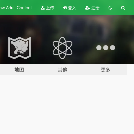
ow Adult
Content
上传
登入
注册
地图
其他
更多