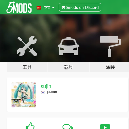
5mods on Discord
中文
工具
载具
涂装
sujin
pusan