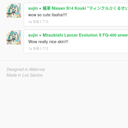
sujin
»
痛車 Nissan S14 Kouki "ティンクル☆くる
wow so cute itasha!!!!
查看上下文
sujin
»
Mitsubishi Lancer Evolution X FQ-400 street
Wow really nice skin!!!
查看上下文
Designed in Alderney
Made in Los Santos