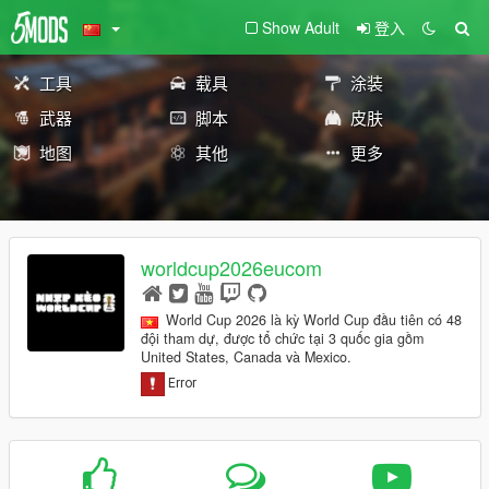
Show Adult
登入
工具
载具
涂装
武器
脚本
皮肤
地图
其他
更多
worldcup2026eucom
World Cup 2026 là kỳ World Cup đầu tiên có 48
đội tham dự, được tổ chức tại 3 quốc gia gồm
United States, Canada và Mexico.