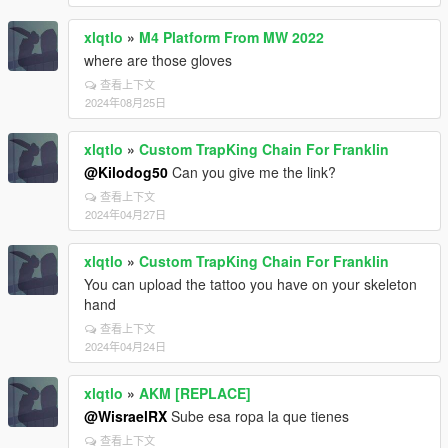
xlqtlo
»
M4 Platform From MW 2022
where are those gloves
查看上下文
2024年08月25日
xlqtlo
»
Custom TrapKing Chain For Franklin
@Kilodog50
Can you give me the link?
查看上下文
2024年04月27日
xlqtlo
»
Custom TrapKing Chain For Franklin
You can upload the tattoo you have on your skeleton
hand
查看上下文
2024年04月24日
xlqtlo
»
AKM [REPLACE]
@WisraelRX
Sube esa ropa la que tienes
查看上下文