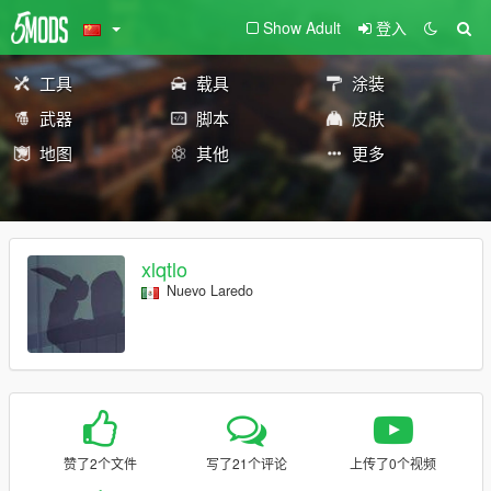
Show Adult
登入
工具
载具
涂装
武器
脚本
皮肤
地图
其他
更多
xlqtlo
Nuevo Laredo
赞了2个文件
写了21个评论
上传了0个视频