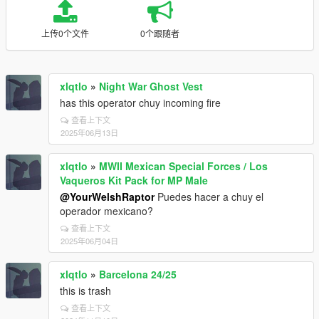
上传0个文件
0个跟随者
xlqtlo
»
Night War Ghost Vest
has this operator chuy incoming fire
查看上下文
2025年06月13日
xlqtlo
»
MWII Mexican Special Forces / Los
Vaqueros Kit Pack for MP Male
@YourWelshRaptor
Puedes hacer a chuy el
operador mexicano?
查看上下文
2025年06月04日
xlqtlo
»
Barcelona 24/25
this is trash
查看上下文