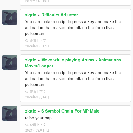
2024年11月10日
xlqtlo
»
Difficulty Adjuster
You can make a script to press a key and make the
animation that makes him talk on the radio like a
policeman
查看上下文
2024年10月17日
xlqtlo
»
Move while playing Anims - Animations
Mover/Looper
You can make a script to press a key and make the
animation that makes him talk on the radio like a
policeman
查看上下文
2024年10月14日
xlqtlo
»
S Symbol Chain For MP Male
raise your cap
查看上下文
2024年09月11日