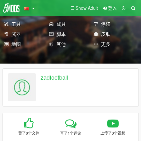
Show Adult
登入
工具
载具
涂装
武器
脚本
皮肤
地图
其他
更多
zadfootball
赞了0个文件
写了1个评论
上传了0个视频