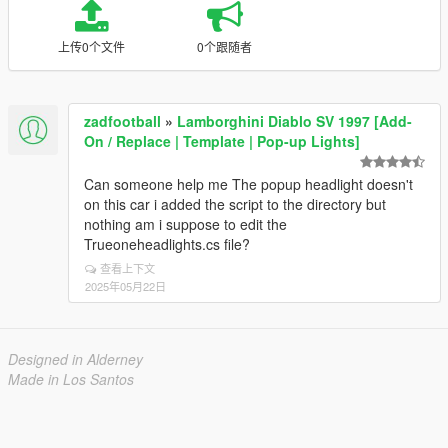
上传0个文件
0个跟随者
zadfootball
»
Lamborghini Diablo SV 1997 [Add-
On / Replace | Template | Pop-up Lights]
Can someone help me The popup headlight doesn't
on this car i added the script to the directory but
nothing am i suppose to edit the
Trueoneheadlights.cs file?
查看上下文
2025年05月22日
Designed in Alderney
Made in Los Santos