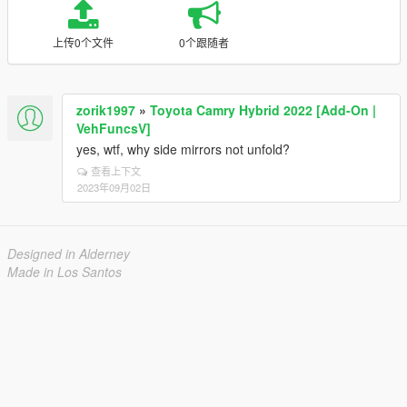
上传0个文件
0个跟随者
zorik1997
»
Toyota Camry Hybrid 2022 [Add-On |
VehFuncsV]
yes, wtf, why side mirrors not unfold?
查看上下文
2023年09月02日
Designed in Alderney
Made in Los Santos