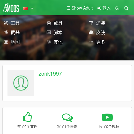
Show Adult
登入
工具
载具
涂装
武器
脚本
皮肤
地图
其他
更多
zorik1997
赞了0个文件
写了1个评论
上传了0个视频