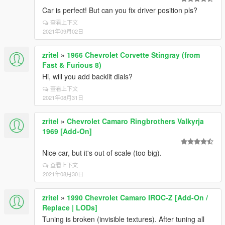
Car is perfect! But can you fix driver position pls?
查看上下文
2021年09月02日
zritel
»
1966 Chevrolet Corvette Stingray (from
Fast & Furious 8)
Hi, will you add backlit dials?
查看上下文
2021年08月31日
zritel
»
Chevrolet Camaro Ringbrothers Valkyrja
1969 [Add-On]
Nice car, but it's out of scale (too big).
查看上下文
2021年08月30日
zritel
»
1990 Chevrolet Camaro IROC-Z [Add-On /
Replace | LODs]
Tuning is broken (invisible textures). After tuning all