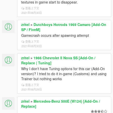
textures in game start to disappear.
查看上下文
2021年08月30日
zritel
»
Dutchboys Hotrods 1969 Camaro [Add-On
SP / FiveM]
Gamecrash occurs after spawning attempt
查看上下文
2021年08月30日
zritel
»
1966 Chevrolet II Nova SS [Add-On /
Replace | Tuning]
Why I don't have Tuning options for this car (Add-On
version)? I tried to do it in-game (Customs) and using
Trainer but nothing works
查看上下文
2021年08月29日
zritel
»
Mercedes-Benz 500E (W124) [Add-On /
Replace]