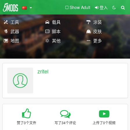
Show Adult
登入
工具
载具
涂装
武器
脚本
皮肤
地图
其他
更多
zritel
赞了0个文件
写了34个评论
上传了0个视频