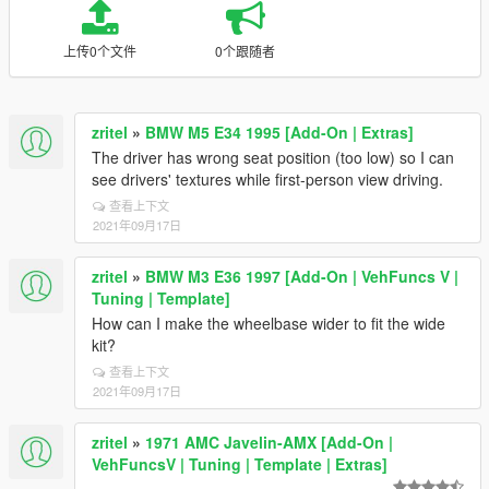
上传0个文件
0个跟随者
zritel
»
BMW M5 E34 1995 [Add-On | Extras]
The driver has wrong seat position (too low) so I can
see drivers' textures while first-person view driving.
查看上下文
2021年09月17日
zritel
»
BMW M3 E36 1997 [Add-On | VehFuncs V |
Tuning | Template]
How can I make the wheelbase wider to fit the wide
kit?
查看上下文
2021年09月17日
zritel
»
1971 AMC Javelin-AMX [Add-On |
VehFuncsV | Tuning | Template | Extras]