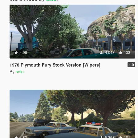
4.96
4,048
133
1978 Plymouth Fury Stock Version [Wipers]
1.0
By
solo
4.83
5,298
101