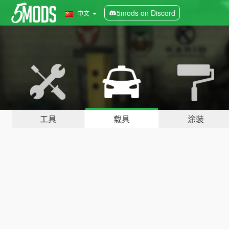
5mods on Discord
中文
工具
载具
涂装