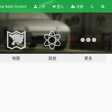
ow Adult
Content
上传
登入
注册
地图
其他
更多