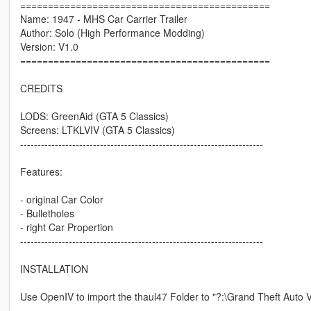
=============================================
Name: 1947 - MHS Car Carrier Trailer
Author: Solo (High Performance Modding)
Version: V1.0
=============================================
CREDITS
LODS: GreenAid (GTA 5 Classics)
Screens: LTKLVIV (GTA 5 Classics)
----------------------------------------------------------------------
Features:
- original Car Color
- Bulletholes
- right Car Propertion
----------------------------------------------------------------------
INSTALLATION
Use OpenIV to import the thaul47 Folder to "?:\Grand Theft Auto
.