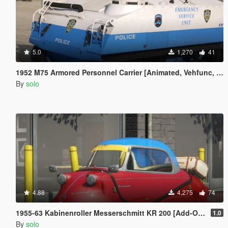
5.0
1,270
41
1952 M75 Armored Personnel Carrier [Animated, Vehfunc, Legacy]
By
solo
4.88
4,275
74
1955-63 Kabinenroller Messerschmitt KR 200 [Add-On / Replace | Animated | Extras]
1.0
By
solo