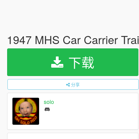
1947 MHS Car Carrier Trai
下载
分享
solo