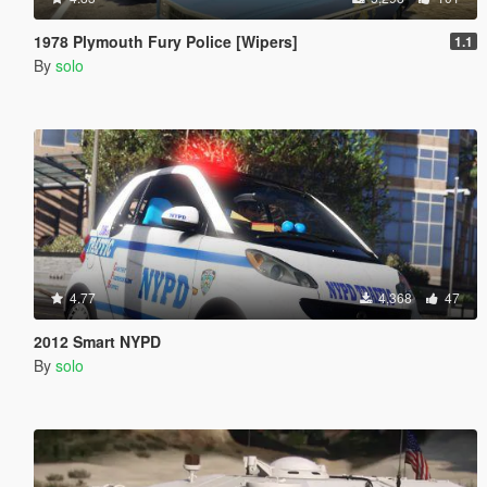
1978 Plymouth Fury Police [Wipers]
1.1
By
solo
4.77
4,368
47
2012 Smart NYPD
By
solo