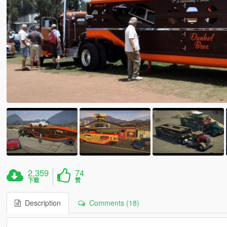
2,359
74
下载
赞
Description
Comments (18)