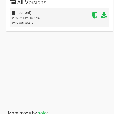
All Versions
(current)
2,359次下载
, 26.6 MB
2024年02月14日
More mods by
solo
: