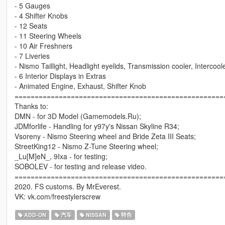
- 5 Gauges
- 4 Shifter Knobs
- 12 Seats
- 11 Steering Wheels
- 10 Air Freshners
- 7 Liveries
- Nismo Taillight, Headlight eyelids, Transmission cooler, Intercoole
- 6 Interior Displays in Extras
- Animated Engine, Exhaust, Shifter Knob
====================================================
Thanks to:
DMN - for 3D Model (Gamemodels.Ru);
JDMforlife - Handling for y97y's Nissan Skyline R34;
Vsoreny - Nismo Steering wheel and Bride Zeta III Seats;
StreetKing12 - Nismo Z-Tune Steering wheel;
_Lu[M]eN_, 9Ixa - for testing;
SOBOLEV - for testing and release video.
====================================================
2020. FS customs. By MrEverest.
VK: vk.com/freestylerscrew
ADD-ON
汽车
NISSAN
特色