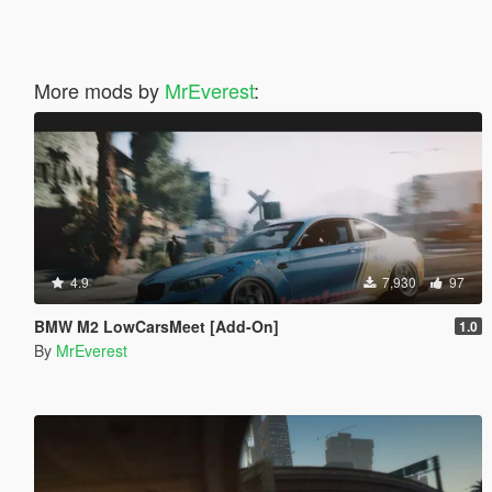
More mods by
MrEverest
:
4.9
7,930
97
BMW M2 LowCarsMeet [Add-On]
1.0
By
MrEverest