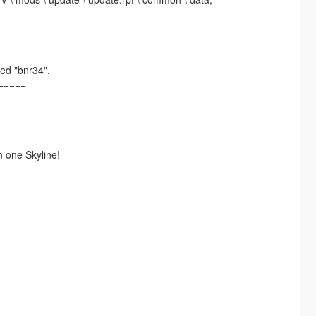
med "bnr34".
=====
n one Skyline!