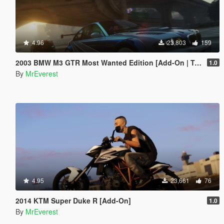
4.96
23,803
159
2003 BMW M3 GTR Most Wanted Edition [Add-On | Template]
1.0
By
MrEverest
4.95
23,661
76
2014 KTM Super Duke R [Add-On]
1.0
By
MrEverest