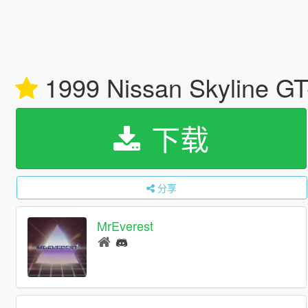
1999 Nissan Skyline GT-
下载
分享
MrEverest