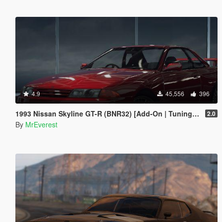
4.9
45,556
396
1993 Nissan Skyline GT-R (BNR32) [Add-On | Tuning | Template | LODs]
2.0
By
MrEverest