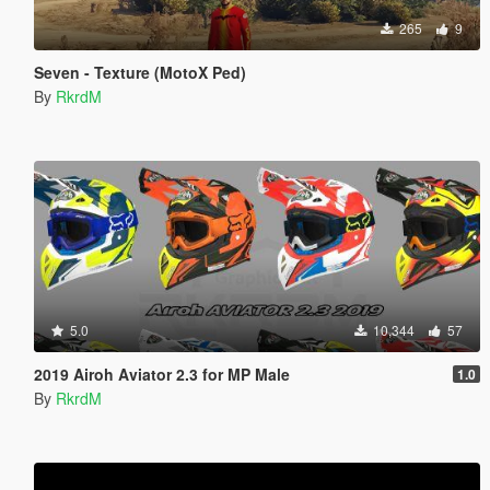
265
9
Seven - Texture (MotoX Ped)
By
RkrdM
5.0
10,344
57
2019 Airoh Aviator 2.3 for MP Male
1.0
By
RkrdM