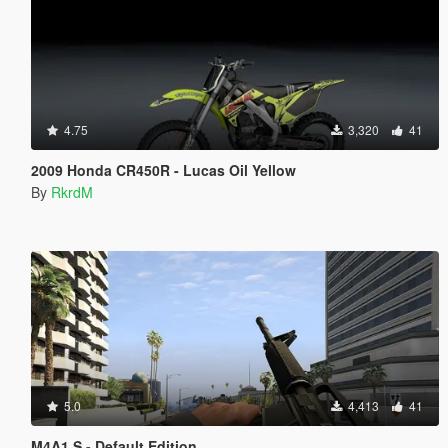
4.75
3,320
41
2009 Honda CR450R - Lucas Oil Yellow
By
RkrdM
5.0
4,413
41
M4A1 S - Default Edition