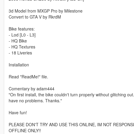
3d Model from MXGP Pro by Milestone
Convert to GTA V by RkrdM
Bike features:
- Lod [L0 - L3]
- HQ Bike
- HQ Textures
- 18 Liveries
Installation
Read "ReadMe!" file.
Comentary by adam444
"On first install, the bike couldn't turn properly without glitching 
have no problems. Thanks."
Have fun!
PLEASE DON'T TRY AND USE THIS ONLINE, IM NOT RESPONS
OFFLINE ONLY!!