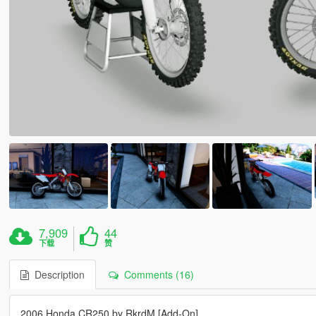
7,909
44
下载
赞
Description
Comments (16)
2006 Honda CR250 by RkrdM [Add-On]