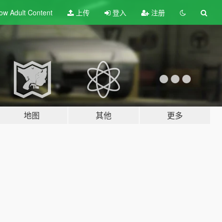
ow Adult
Content
上传
登入
注册
地图
其他
更多