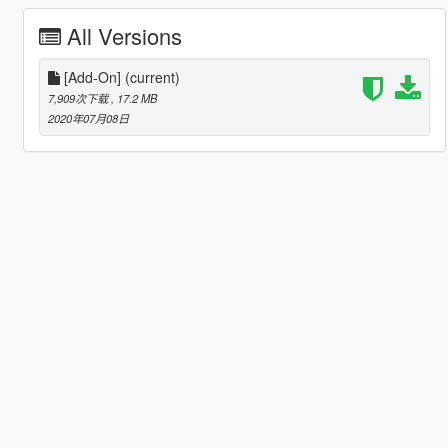
All Versions
[Add-On]
(current)
7,909次下载
, 17.2 MB
2020年07月08日