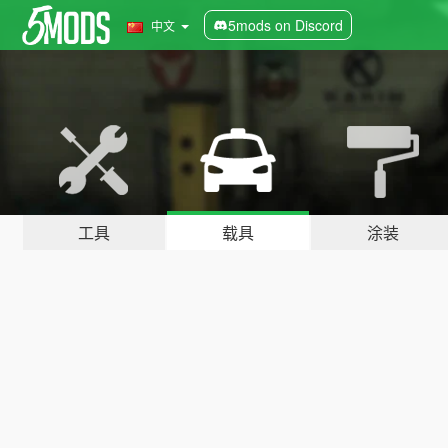
5mods on Discord
中文
工具
载具
涂装