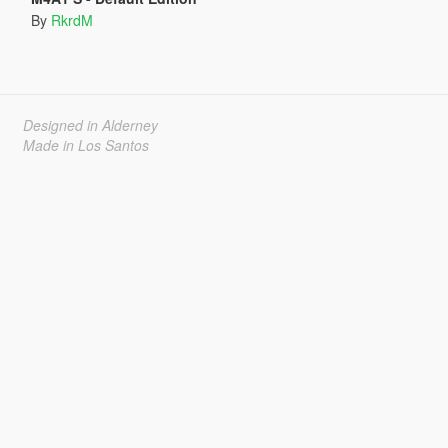
By
RkrdM
Designed in Alderney
Made in Los Santos