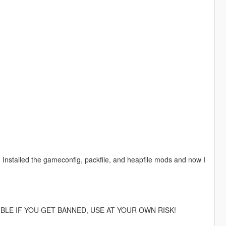
out. Installed the gameconfig, packfile, and heapfile mods and now I
IBLE IF YOU GET BANNED, USE AT YOUR OWN RISK!