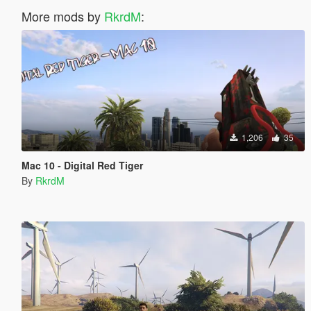
More mods by
RkrdM
:
1,206
35
Mac 10 - Digital Red Tiger
By
RkrdM