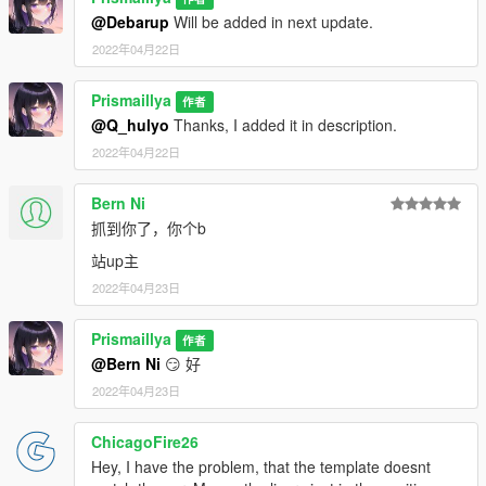
mods I plan to update in the future.
@Debarup
Will be added in next update.
-------------------------------------------------
2022年04月22日
2017 大众途观 2.0 TSI
Prismaillya
作者
@Q_hulyo
Thanks, I added it in description.
[ 功能和特性 ]
2022年04月22日
模型来源: gamemodels.ru
添加式车包以及 FiveM 支持
Bern Ni
高质量的车内细节，全立体模型
抓到你了，你个b
可破坏的玻璃
带有部分改装件
站up主
GTA5 车牌和自定义牌照
2022年04月23日
支持涂装以及附带涂装模板
支持拖车钩，可以挂接拖车，以及
trailercar
支持
Prismaillya
作者
仪表盘工作正常
@Bern Ni
😏 好
非常舒适的操作手感
2022年04月23日
[ 安装方法 ]
请阅读压缩包内的
ChicagoFire26
安装教程.txt
Hey, I have the problem, that the template doesnt
[ 建议模组 ]