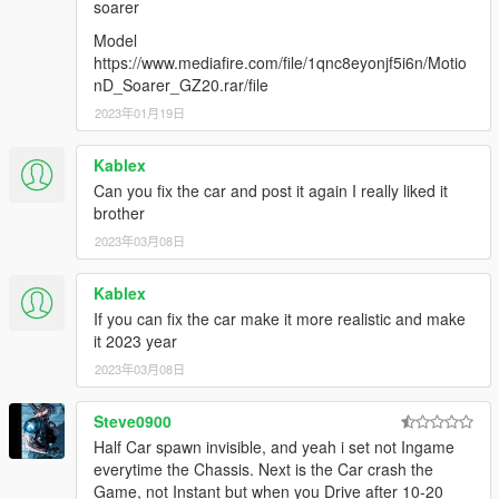
soarer
Model
https://www.mediafire.com/file/1qnc8eyonjf5i6n/Motio
nD_Soarer_GZ20.rar/file
2023年01月19日
Kablex
Can you fix the car and post it again I really liked it
brother
2023年03月08日
Kablex
If you can fix the car make it more realistic and make
it 2023 year
2023年03月08日
Steve0900
Half Car spawn invisible, and yeah i set not Ingame
everytime the Chassis. Next is the Car crash the
Game, not Instant but when you Drive after 10-20