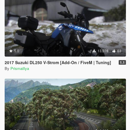
5.0
13,078
63
2017 Suzuki DL250 V-Strom [Add-On / FiveM | Tuning]
1.1
By
Prismaillya