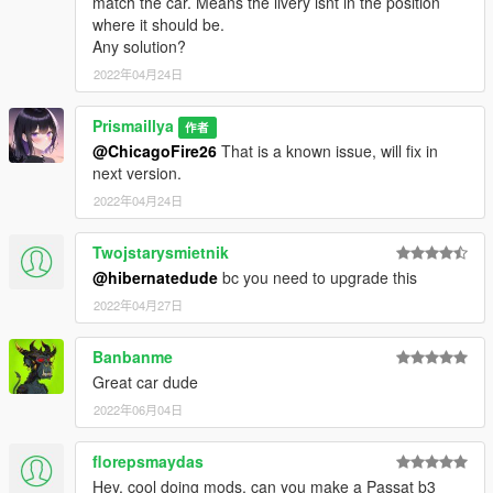
match the car. Means the livery isnt in the position
EA888 引擎声:
https://www.gta5-
where it should be.
mods.com/vehicles/volkswagen-golf-gti-7-ea888-dsg-i4-
Any solution?
engine-sound-oiv-add-on-fivem-sound
2022年04月24日
[ 注意事项 ]
Prismaillya
作者
由于这辆车的模型面数太高，不得已需要拆分成改装件才能让游
@ChicagoFire26
That is a known issue, will fix in
戏正常加载（拼装车），因此你需要在游戏中使用 Menyoo 或者
next version.
去改车王安装
防滚架
才能看到完整的车身。
2022年04月24日
[ 更新记录 ]
1.1: 车身和贴图完全重做，修复了所有的模型问题，改进了操作
Twojstarysmietnik
手感，添加了自定义车牌以及涂装支持。
@hibernatedude
bc you need to upgrade this
1.0: 初始版本发布。
2022年04月27日
[ 协议声明 ]
1. 这辆车的模型是
已解锁的
，所以你可以自由对它进行修改。
Banbanme
2. 未经我的允许
请勿
将此 Mod 上传到其他 Mod 网站或论坛。
Great car dude
3.
严禁任何形式的倒卖，禁止打包进任何车包中出售。
2022年06月04日
4. 此 Mod 中包含的车牌号是虚拟的，与现实生活中的任何人物
和车辆没有关系，如有雷同纯属巧合。
florepsmaydas
[ 联系作者 ]
Hey, cool doing mods, can you make a Passat b3