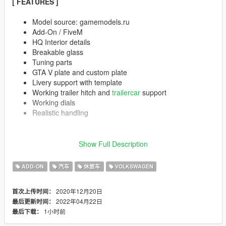
[ FEATURES ]
Model source: gamemodels.ru
Add-On / FiveM
HQ Interior details
Breakable glass
Tuning parts
GTA V plate and custom plate
Livery support with template
Working trailer hitch and
trailercar
support
Working dials
Realistic handling
[ INSTALLATION ]
Show Full Description
See the
README.txt
in the zip file
ADD-ON
汽车
休旅车
VOLKSWAGEN
[ SUGGESTION ]
EA888 Engine Sound:
https://www.gta5-
mods.com/vehicles/volkswagen-golf-gti-7-ea888-dsg-i4-
2020年12月20日
首次上传时间：
engine-sound-oiv-add-on-fivem-sound
2022年04月22日
最后更新时间：
1小时前
最后下载：
[ NOTE ]