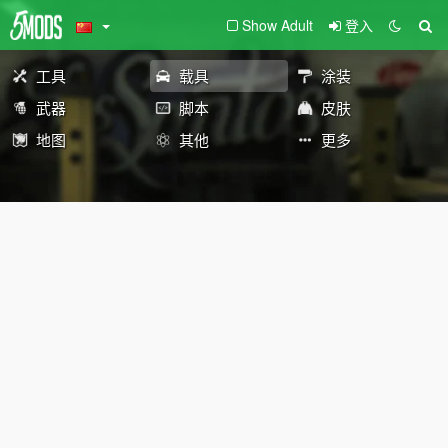
Show Adult
登入
工具
载具
涂装
武器
脚本
皮肤
地图
其他
更多