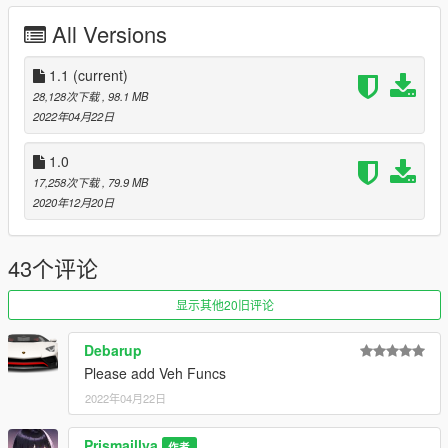
This car has been split to multiple parts because it has too
many polygons. So you need to use Menyoo or go to the Los
All Versions
Santos Custom and install the
CHASSIS
tuning to see all the
body parts of the car.
1.1
(current)
28,128次下载
, 98.1 MB
[ CHANGELOG ]
2022年04月22日
1.1: Car body and textures overhaul, fixed all model glitch,
optimized handling, added custom plate and livery support.
1.0
1.0: First release.
17,258次下载
, 79.9 MB
2020年12月20日
[ LICENSE ]
1. This mod is
UNLOCKED
, so you can free to edit it.
2.
DO NOT
re-upload this mod to any other websites without
43个评论
my permission.
3. The license plate include in this mod is virtual. If any
resemblance of a license number in this mod to a car in real life
显示其他20旧评论
is purely incidental.
Debarup
[ CONTACT ]
Please add Veh Funcs
Discord:
https://discord.gg/3KKtpQT
2022年04月22日
Interesting facts: I have this car in my real life, so I can easy to
add more details for it, and this car will also become one of the
Prismaillya
作者