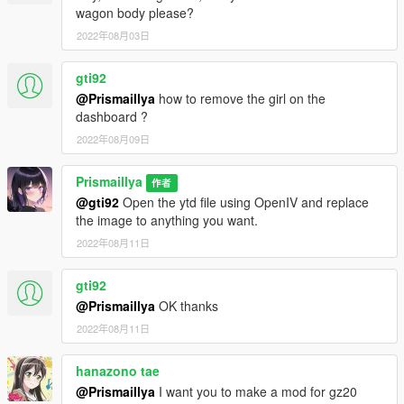
Discord:
https://discord.gg/3KKtpQT
wagon body please?
QQ 群：344911147
2022年08月03日
有趣的事实：我在现实中就是开这台车的，所以我可以简单的用
gti92
相机记录下任何我想添加的细节，然后加到这台车上。这台车也
@Prismaillya
how to remove the girl on the
会成为我未来长期计划更新的 Mod 之一。
dashboard ?
2022年08月09日
Prismaillya
作者
@gti92
Open the ytd file using OpenIV and replace
the image to anything you want.
2022年08月11日
gti92
@Prismaillya
OK thanks
2022年08月11日
hanazono tae
@Prismaillya
I want you to make a mod for gz20