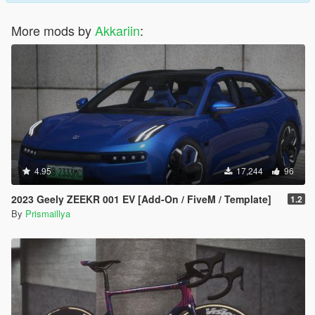
More mods by
Akkariin
:
4.95
17,244
96
2023 Geely ZEEKR 001 EV [Add-On / FiveM / Template]
1.2
By
Prismaillya