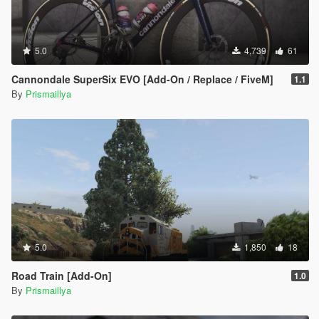
5.0
4,739
61
Cannondale SuperSix EVO [Add-On / Replace / FiveM]
1.1
By
Prismaillya
5.0
1,850
18
Road Train [Add-On]
1.0
By
Prismaillya