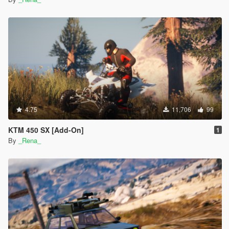
4.75
11,706
99
KTM 450 SX [Add-On]
1
By
_Rena_