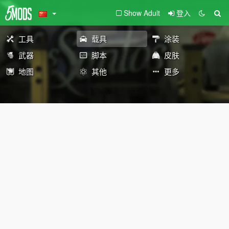
Show Adult
登入
工具
载具
涂装
武器
脚本
皮肤
地图
其他
更多