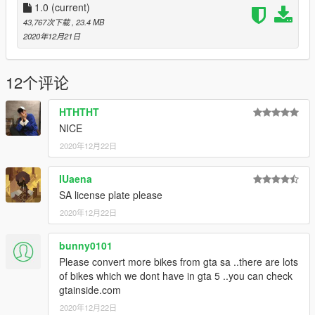
"ATTENZIONE"
1.0
(current)
43,767次下载
, 23.4 MB
Non sei autorizzato a modificare modello senza la mia
2020年12月21日
autorizzazione,
per informazioni scrivimi in privato
---------------------------------------------------------
12个评论
"ATTENTION"
HTHTHT
you are not allowed to modify model without my authorization.
NICE
For information ask on private
2020年12月22日
---------------------------------------------------------
IUaena
SA license plate please
2020年12月22日
bunny0101
Please convert more bikes from gta sa ..there are lots
of bikes which we dont have in gta 5 ..you can check
gtainside.com
2020年12月22日