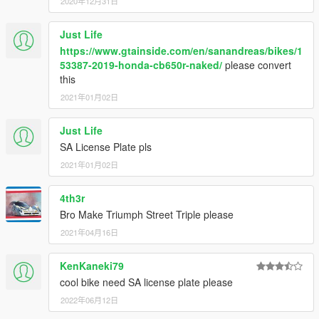
2020年12月31日
Just Life
https://www.gtainside.com/en/sanandreas/bikes/1
53387-2019-honda-cb650r-naked/
please convert
this
2021年01月02日
Just Life
SA License Plate pls
2021年01月02日
4th3r
Bro Make Triumph Street Triple please
2021年04月16日
KenKaneki79
cool bike need SA license plate please
2022年06月12日