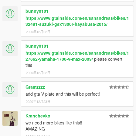
bunny0101
https://www.gtainside.com/en/sanandreas/bikes/1
32481-suzuki-gsx1300r-hayabusa-2015/
2020年12月22日
bunny0101
https://www.gtainside.com/en/sanandreas/bikes/1
27662-yamaha-1700-v-max-2009/
please convert
this
2020年12月22日
Gramzzzz
add gta V plate and this will be perfect!
2020年12月23日
Kranchevko
we need more bikes like this!!
AMAZING