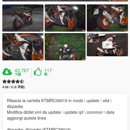
43,767
117
下载
赞
4.58 / 5 (6 评级)
Rilascia la cartella KTMRC39019 in mods \ update \ x64 \
dlcpacks
Modifica dlclist.xml da update \ update.rpf \ common \ data
aggiungi questa linea
dlcpacks: dlcpacks:/KTMRC39019/