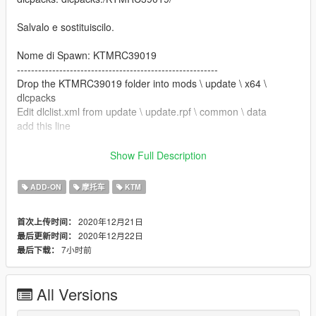
Salvalo e sostituiscilo.
Nome di Spawn: KTMRC39019
---------------------------------------------------------
Drop the KTMRC39019 folder into mods \ update \ x64 \
dlcpacks
Edit dlclist.xml from update \ update.rpf \ common \ data
add this line
dlcpacks: dlcpacks:/KTMRC39019/
Show Full Description
Save and replace it.
ADD-ON
摩托车
KTM
Name for Spawn: KTMRC39019
2020年12月21日
首次上传时间：
---------------------------------------------------------
2020年12月22日
最后更新时间：
Credits:
7小时前
最后下载：
Model: https://gamemodding.com/en/gta-san-
andreas/motorbikes/86677-2019-ktm-rc-390.html
All Versions
Converted by: Rena
---------------------------------------------------------