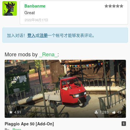
Banbanme
Great
2022年06月17日
加入对话！
登入
或
注册
一个帐号才能够发表评论。
More mods by
_Rena_
:
4.91
7,283
49
Piaggio Ape 50 [Add-On]
1
By
_Rena_