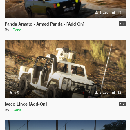
1,520
19
Panda Armato - Armed Panda - [Add On]
1.0
By
_Rena_
5.0
2,925
42
Iveco Lince [Add-On]
1.2
By
_Rena_