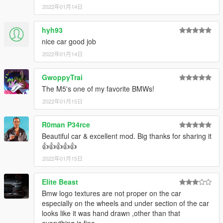
2022年01月14日
hyh93
nice car good job
2022年01月14日
GwoppyTrai
The M5's one of my favorite BMWs!
2022年01月15日
R0man P34rce
Beautiful car & excellent mod. Big thanks for sharing it
👍👍👍👍👍
2022年01月15日
Elite Beast
Bmw logo textures are not proper on the car
especially on the wheels and under section of the car
looks like it was hand drawn ,other than that