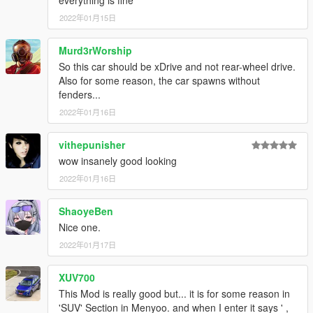
everything is fine
2022年01月15日
Murd3rWorship
So this car should be xDrive and not rear-wheel drive.
Also for some reason, the car spawns without
fenders...
2022年01月16日
vithepunisher
wow insanely good looking
2022年01月16日
ShaoyeBen
Nice one.
2022年01月17日
XUV700
This Mod is really good but... it is for some reason in
'SUV' Section in Menyoo. and when I enter it says ' ,