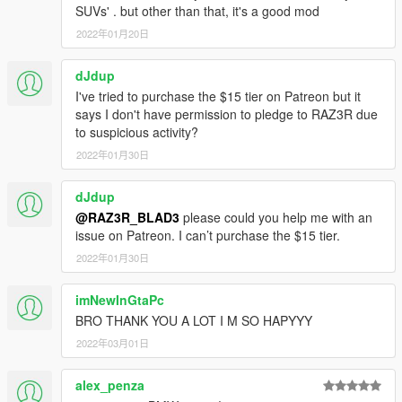
SUVs' . but other than that, it's a good mod
2022年01月20日
dJdup
I've tried to purchase the $15 tier on Patreon but it
says I don't have permission to pledge to RAZ3R due
to suspicious activity?
2022年01月30日
dJdup
@RAZ3R_BLAD3
please could you help me with an
issue on Patreon. I can’t purchase the $15 tier.
2022年01月30日
imNewInGtaPc
BRO THANK YOU A LOT I M SO HAPYYY
2022年03月01日
alex_penza