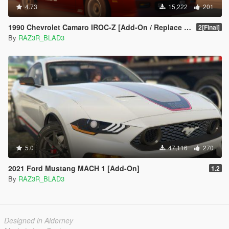
4.73
15,222
201
1990 Chevrolet Camaro IROC-Z [Add-On / Replace | LODs]
2[Final]
By
RAZ3R_BLAD3
5.0
47,116
270
2021 Ford Mustang MACH 1 [Add-On]
1.2
By
RAZ3R_BLAD3
Designed in Alderney