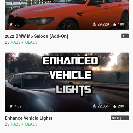
5.0
29,229
180
2022 BMW M5 Saloon [Add-On]
1.0
By
RAZ3R_BLAD3
4.69
22,864
200
Enhance Vehicle Lights
v3.0 [FINAL]
By
RAZ3R_BLAD3