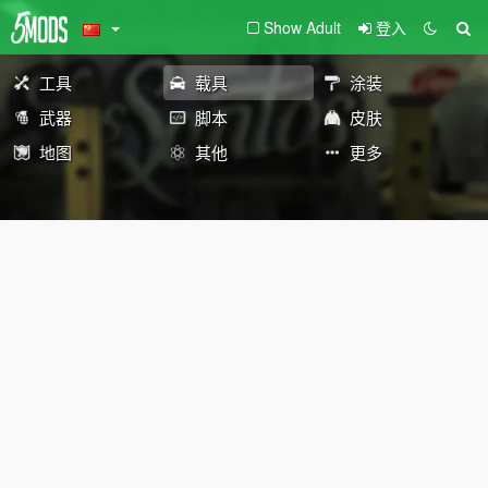
Show Adult
登入
工具
载具
涂装
武器
脚本
皮肤
地图
其他
更多