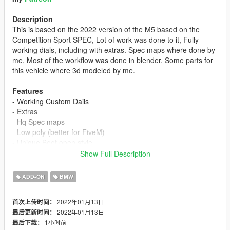
Description
This is based on the 2022 version of the M5 based on the
Competition Sport SPEC, Lot of work was done to it, Fully
working dials, including with extras. Spec maps where done by
me, Most of the workflow was done in blender. Some parts for
this vehicle where 3d modeled by me.
Features
- Working Custom Dails
- Extras
- Hq Spec maps
- Low poly (better for FiveM)
- Unique Boot open style
- Hands on steering wheel
Show Full Description
- Fun handling
- Hq Interior
ADD-ON
BMW
- AWD
- Dirtmaps
2022年01月13日
首次上传时间：
- Breakable Extras
2022年01月13日
最后更新时间：
1小时前
最后下载：
Original 3D Model:
Natural Motion, Zynga