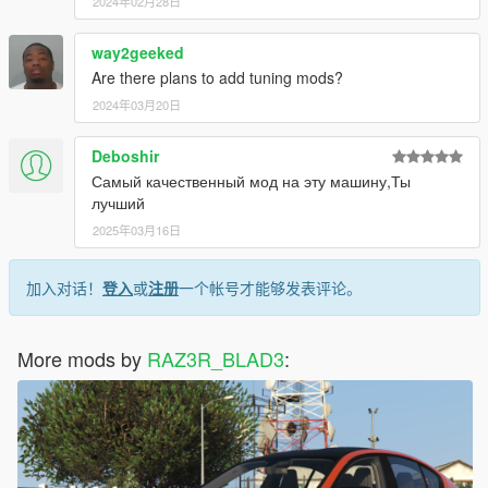
2024年02月28日
way2geeked
Are there plans to add tuning mods?
2024年03月20日
Deboshir
Самый качественный мод на эту машину,Ты
лучший
2025年03月16日
加入对话！
登入
或
注册
一个帐号才能够发表评论。
More mods by
RAZ3R_BLAD3
: