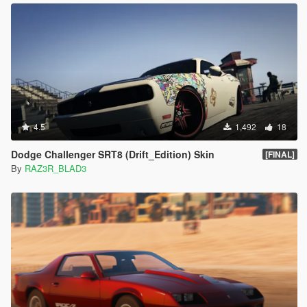
4.5
1,492
18
Dodge Challenger SRT8 (Drift_Edition) Skin
[FINAL]
By
RAZ3R_BLAD3