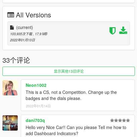
Installation Instruction:
in the readme.
All Versions
(current)
103,935次下载
, 17.9 MB
2022年01月13日
33个评论
显示其他13旧评论
Neon1002
This is a CS, not a Competition. Change up the
badges and the dials please.
2022年01月14日
dani703q
Hello very Nice Car!! Can you please Tell me how to
add Dashboard Indicators?