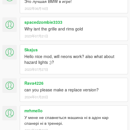
Это лучшая BMW в игре!
2022年06月16日
spacedzombie3333
Why isnt the grille and rims gold
2023年07月21日
Skajus
Hello nice mod, will neons work? also what about
hazard lights ;)?
2023年07月27日
Rava4226
can you please make a replace version?
2024年01月20日
mrhmello
У мене не спавнеться машина ні в адон кар
спанері ні в тренері.