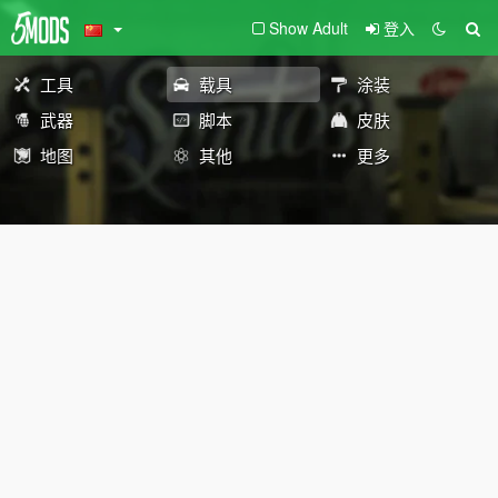
Show Adult
登入
工具
载具
涂装
武器
脚本
皮肤
地图
其他
更多