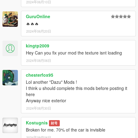
2024年06月10日
GuruOnline
🔥🔥🔥
2024年06月20日
kingtp2009
Hey Can you fix your mod the texture isnt loading
2024年08月06日
chesterfox95
Lol another "Dazu" Mods !
I think u should complete this mods before posting it
here
Anyway nice exterior
2024年08月30日
Kostugnis
封号
Broken for me. 70% of the car is invisible
2024年09月06日