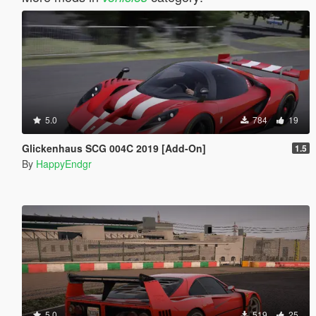
5.0
784
19
Glickenhaus SCG 004C 2019 [Add-On]
1.5
By
HappyEndgr
5.0
519
25