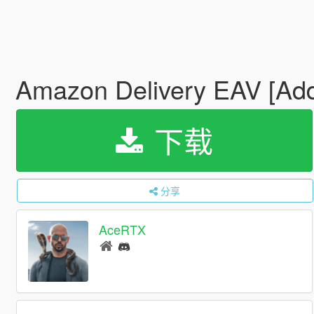
Amazon Delivery EAV [Ad
下载
分享
AceRTX