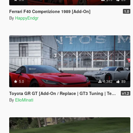
Ferrari F40 Competizione 1989 [Add-On]
1.0
By
HappyEndgr
5.0
6,382
89
Toyota GR GT [Add-On / Replace | GT3 Tuning | Template | LODS]
v1.2
By
ElioMinati