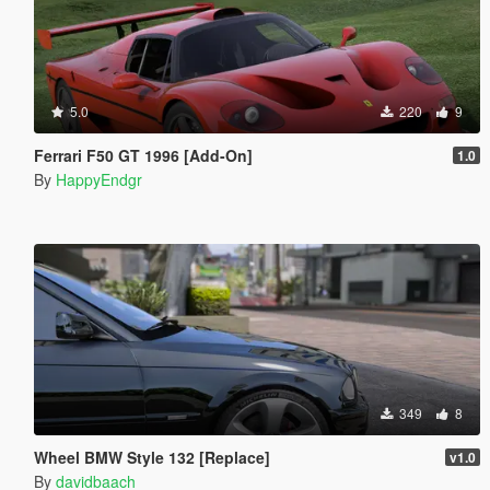
5.0
220
9
Ferrari F50 GT 1996 [Add-On]
1.0
By
HappyEndgr
349
8
Wheel BMW Style 132 [Replace]
v1.0
By
davidbaach