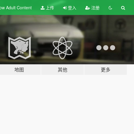
ow Adult
Content
上传
登入
注册
地图
其他
更多