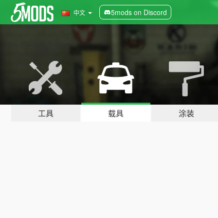
5mods on Discord
中文
工具
载具
涂装