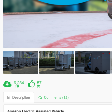
6,234
57
下载
赞
Description
Comments (12)
Amazon Electric Assisted Vehicle