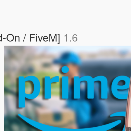
d-On / FiveM]
1.6