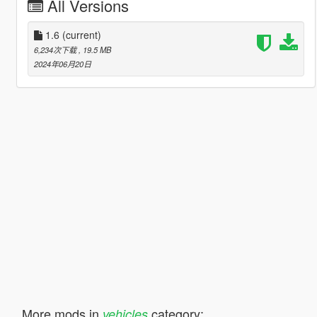
All Versions
1.6
(current)
6,234次下载
, 19.5 MB
2024年06月20日
More mods in
category:
vehicles