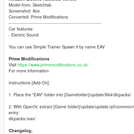
Model from: Sketchfab
Screenshot: Ace
Converted: Prime Modifications
--------------------------------------------------------------
Car features:
- Electric Sound
You can use Simple Trainer Spawn it by name EAV
Prime Modifications
Visit
https://www.primemodifications.co.uk/
For more information
Instructions [Add-On]:
1. Place the "EAV" folder into [Gamefolder]/update/X64/dlcpacks/
2. With OpenIV, extract [Game folder]/update/update.rpf/common/da
entry:
dlcpacks:/eav/
Changelog: