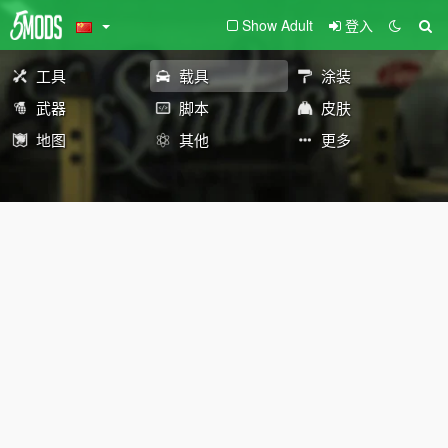
Show Adult
登入
工具
载具
涂装
武器
脚本
皮肤
地图
其他
更多