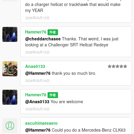
do a charger hellcat or trackhawk that would make
my YEAR
2026年05月15日
Hammer76
作者
@cheddarchasee
Thanks. That weird, I was just
looking at a Challenger SRT Hellcat Redeye
2026年05月15日
Anas0133
@Hammer76
thank you so much bro.
2026年05月16日
Hammer76
作者
@Anas0133
You are welcome
2026年05月16日
sscultimateaero
@Hammer76
Could you do a Mercedes-Benz CLK63