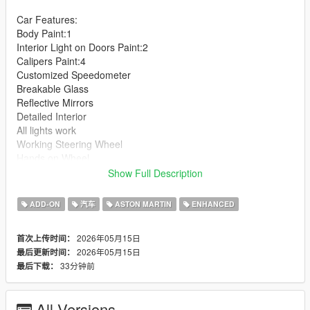
Car Features:
Body Paint:1
Interior Light on Doors Paint:2
Calipers Paint:4
Customized Speedometer
Breakable Glass
Reflective Mirrors
Detailed Interior
All lights work
Working Steering Wheel
Hands on Wheel
Show Full Description
Text File in Download:
ADD-ON
汽车
ASTON MARTIN
ENHANCED
amdbr folder goes to:
gtav/mods/update/x64/dlcpacks
2026年05月15日
首次上传时间：
2026年05月15日
最后更新时间：
dlclist.xml found at:
33分钟前
最后下载：
mods/update/update.rpf/common/data
Right Click on dlclist.xml then Click on Edit
All Versions