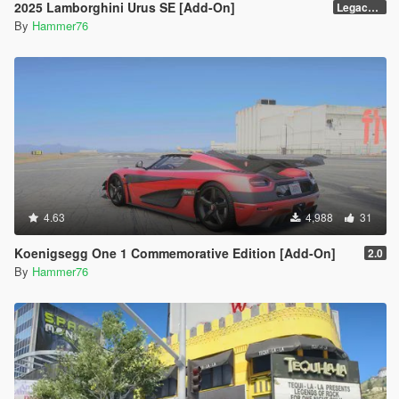
2025 Lamborghini Urus SE [Add-On]
Legacy / Enhanced Versions
By
Hammer76
4.63
4,988
31
Koenigsegg One 1 Commemorative Edition [Add-On]
2.0
By
Hammer76