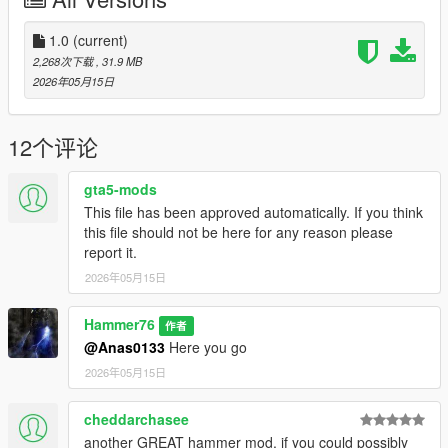
Then scroll to the bottom and hit Enter to add a empty space.
1.0
(current)
Add the line dlcpacks:/amdbr/
2,268次下载
, 31.9 MB
2026年05月15日
to the dlclist and save then exit.
SPAWN: amdbr
12个评论
gta5-mods
This file has been approved automatically. If you think
this file should not be here for any reason please
report it.
2026年05月15日
Hammer76
作者
@Anas0133
Here you go
2026年05月15日
cheddarchasee
another GREAT hammer mod. if you could possibly