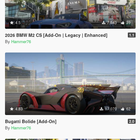
4.5
7,543
39
2026 BMW M2 CS [Add-On | Legacy | Enhanced]
1.1
By
Hammer76
4.83
17,070
62
Bugatti Bolide [Add-On]
2.0
By
Hammer76