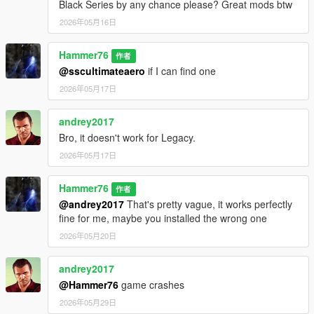
Black Series by any chance please? Great mods btw
2026年05月16日
Hammer76
作者
@sscultimateaero
if I can find one
2026年05月17日
andrey2017
Bro, it doesn't work for Legacy.
2026年05月17日
Hammer76
作者
@andrey2017
That's pretty vague, it works perfectly
fine for me, maybe you installed the wrong one
2026年05月20日
andrey2017
@Hammer76
game crashes
2026年05月29日