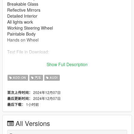
Breakable Glass
Reflective Mirrors
Detailed Interior
All lights work
Working Steering Wheel
Paintable Body
Hands on Wheel
Text File in Download:
avant folder goes to:
Show Full Description
gtav/mods/update/x64/dlcpacks
ADD-ON
汽车
AUDI
dlclist.xml found at:
mods/update/update.rpf/common/data
2024年12月07日
首次上传时间：
2024年12月07日
最后更新时间：
Right Click on dlclist.xml then Click on Edit
1小时前
最后下载：
Then scroll to the bottom and hit Enter to add a empty space.
All Versions
Add the line dlcpacks:/avant/