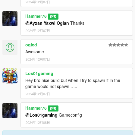
2024年12月07日
Hammer76
作者
@Ayxan Yaxwi Oglan
Thanks
2024年12月07日
ogled
Awesome
2024年12月07日
Los01gaming
Hey bro nice build but when I try to spawn it in the
game would not spawn …..
2024年12月07日
Hammer76
作者
@Los01gaming
Gameconfig
2024年12月08日