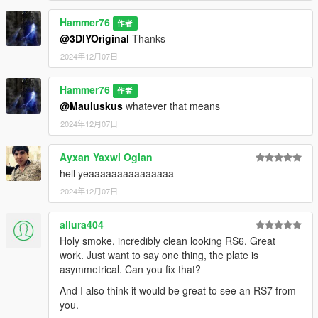
Hammer76
作者
@3DIYOriginal
Thanks
2024年12月07日
Hammer76
作者
@Mauluskus
whatever that means
2024年12月07日
Ayxan Yaxwi Oglan
hell yeaaaaaaaaaaaaaaa
2024年12月07日
allura404
Holy smoke, incredibly clean looking RS6. Great
work. Just want to say one thing, the plate is
asymmetrical. Can you fix that?
And I also think it would be great to see an RS7 from
you.