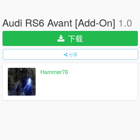
Audi RS6 Avant [Add-On]
1.0
下载
分享
Hammer76