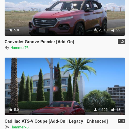
5.0
2,046
22
Chevrolet Groove Premier [Add-On]
1.0
By
Hammer76
5.0
1,606
18
Cadillac ATS-V Coupe [Add-On | Legacy | Enhanced]
1.0
By
Hammer76