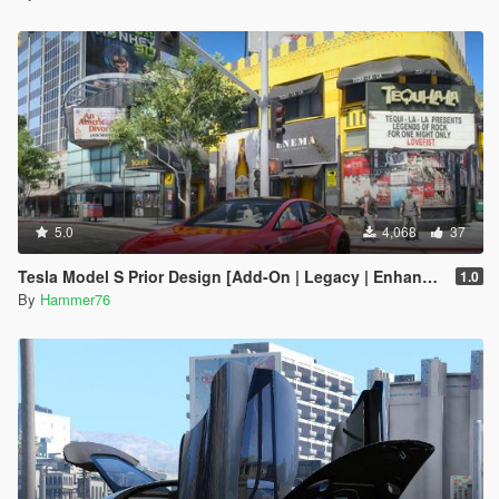
5.0
4,068
37
Tesla Model S Prior Design [Add-On | Legacy | Enhanced]
1.0
By
Hammer76