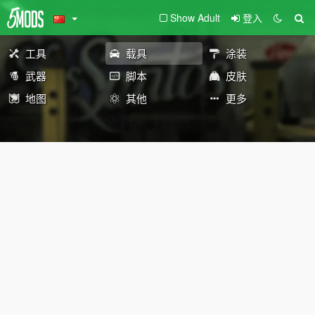
Show Adult
登入
工具
载具
涂装
武器
脚本
皮肤
地图
其他
更多