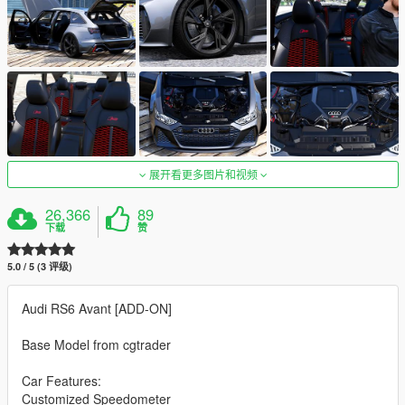
展开看更多图片和视频
26,366
89
下载
赞
5.0 / 5 (3 评级)
Audi RS6 Avant [ADD-ON]
Base Model from cgtrader
Car Features:
Customized Speedometer