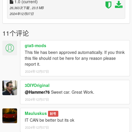
to the dlclist and save then exit.
1.0
(current)
26,363次下载
, 23.5 MB
SPAWN: avant
2024年12月07日
11个评论
gta5-mods
This file has been approved automatically. If you think
this file should not be here for any reason please
report it.
2024年12月07日
3DIYOriginal
@Hammer76
Sweet car. Great Work.
2024年12月07日
Mauluskus
封号
IT CAN be better but its ok
2024年12月07日