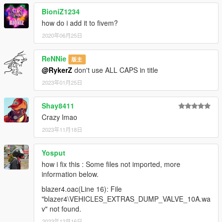
BioniZ1234
how do i add it to fivem?
2020年06月25日
ReNNie
版主
@RykerZ
don't use ALL CAPS in title
2023年01月25日
Shay8411
Crazy lmao
2023年11月18日
Yosput
how i fix this : Some files not imported, more
information below.
blazer4.oac(Line 16): File
"blazer4\VEHICLES_EXTRAS_DUMP_VALVE_10A.wa
v" not found.
2023年12月16日