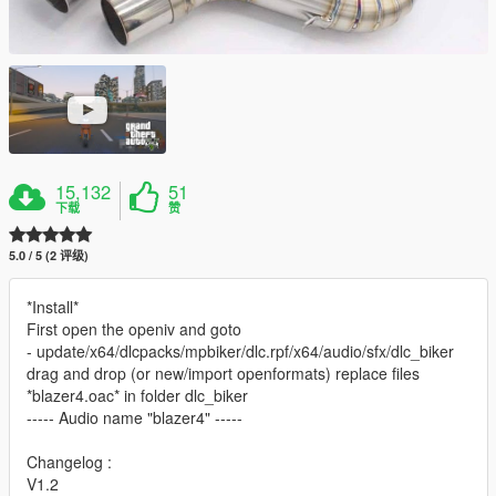
15,132
51
下载
赞
5.0 / 5 (2 评级)
*Install*
First open the openiv and goto
- update/x64/dlcpacks/mpbiker/dlc.rpf/x64/audio/sfx/dlc_biker
drag and drop (or new/import openformats) replace files
*blazer4.oac* in folder dlc_biker
----- Audio name "blazer4" -----
Changelog :
V1.2