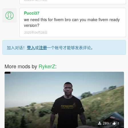
Pucci37
we need this for fivem bro can you make fivem ready
version?
2025年04月28日
加入对话！
登入
或
注册
一个帐号才能够发表评论。
More mods by
RykerZ
:
289
1