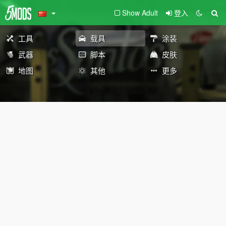
Show Adult
登入
工具
载具
涂装
武器
脚本
皮肤
地图
其他
更多