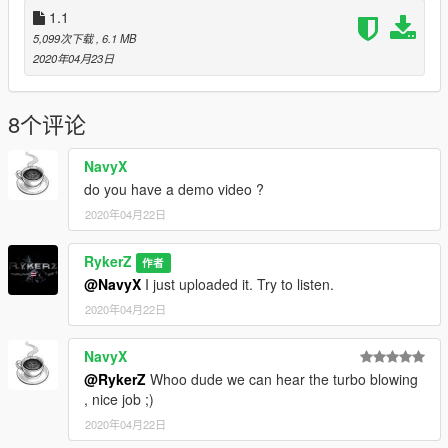
1.1
5,099次下载
, 6.1 MB
2020年04月23日
8个评论
NavyX
do you have a demo video ?
2020年04月22日
RykerZ
作者
@NavyX
I just uploaded it. Try to listen.
2020年04月22日
NavyX
@RykerZ
Whoo dude we can hear the turbo blowing
, nice job ;)
2020年04月22日