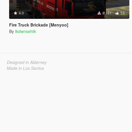
4.0
8,161
53
Fire Truck Brickade [Menyoo]
By
tkdwnsehtk
Designed in Alderney
Made in Los Santos