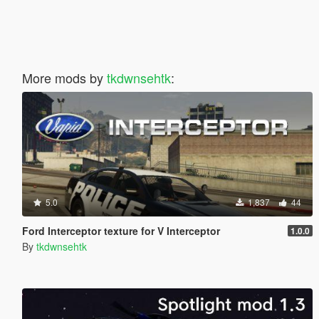
More mods by
tkdwnsehtk
:
5.0
1,837
44
Ford Interceptor texture for V Interceptor
1.0.0
By
tkdwnsehtk