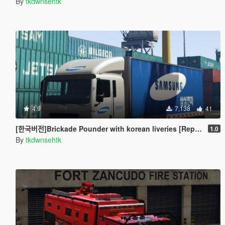
By
tkdwnsehtk
4.9
7,138
41
[한국버전]Brickade Pounder with korean liveries [Replace]
1.0
By
tkdwnsehtk