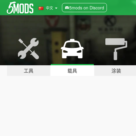
5mods on Discord
中文
工具
载具
涂装