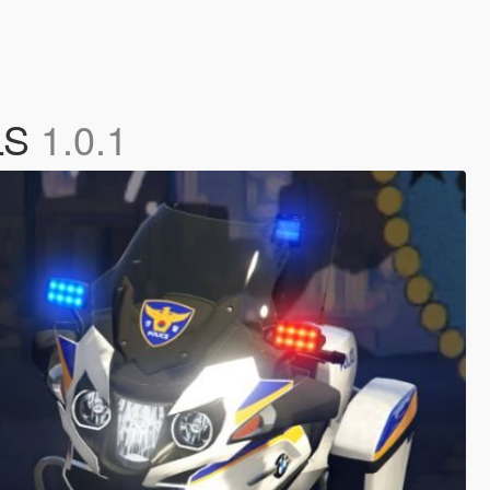
LS
1.0.1