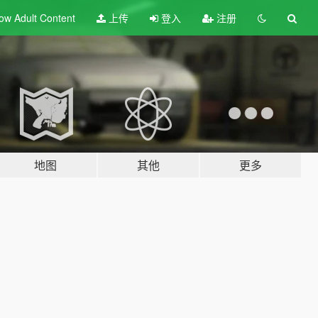
ow Adult
Content
上传
登入
注册
地图
其他
更多