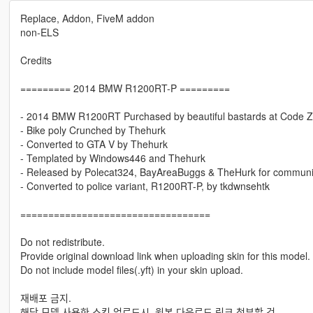
Replace, Addon, FiveM addon
non-ELS
Credits
========= 2014 BMW R1200RT-P =========
- 2014 BMW R1200RT Purchased by beautiful bastards at Code 
- Bike poly Crunched by Thehurk
- Converted to GTA V by Thehurk
- Templated by Windows446 and Thehurk
- Released by Polecat324, BayAreaBuggs & TheHurk for communi
- Converted to police variant, R1200RT-P, by tkdwnsehtk
==================================
Do not redistribute.
Provide original download link when uploading skin for this model.
Do not include model files(.yft) in your skin upload.
재배포 금지.
해당 모델 사용한 스킨 업로드시, 원본 다운로드 링크 첨부할 것.