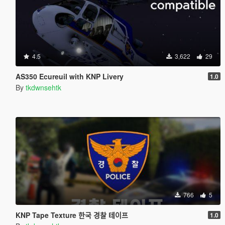
4.5
3,622
29
AS350 Ecureuil with KNP Livery
1.0
By
tkdwnsehtk
766
5
KNP Tape Texture 한국 경찰 테이프
1.0