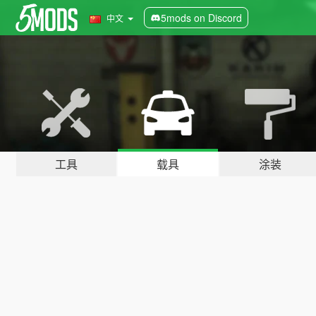
5mods on Discord
中文
工具
载具
涂装