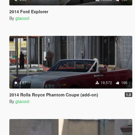
2014 Ford Explorer
By
gtacool
4.67
19,572
166
2014 Rolls Royce Phantom Coupe (add-on)
1.0
By
gtacool