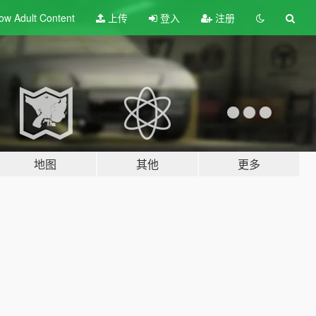
ow Adult
Content
上传
登入
注册
地图
其他
更多