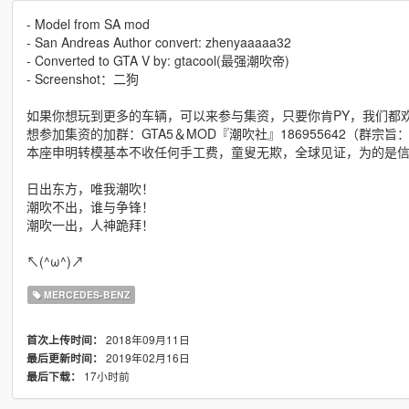
- Model from SA mod
- San Andreas Author convert: zhenyaaaaa32
- Converted to GTA V by: gtacool(最强潮吹帝)
- Screenshot：二狗
如果你想玩到更多的车辆，可以来参与集资，只要你肯PY，我们都欢迎
想参加集资的加群：GTA5＆MOD『潮吹社』186955642（群宗
本座申明转模基本不收任何手工费，童叟无欺，全球见证，为的是信仰和
日出东方，唯我潮吹！
潮吹不出，谁与争锋！
潮吹一出，人神跪拜！
↖(^ω^)↗
MERCEDES-BENZ
2018年09月11日
首次上传时间：
2019年02月16日
最后更新时间：
17小时前
最后下载：