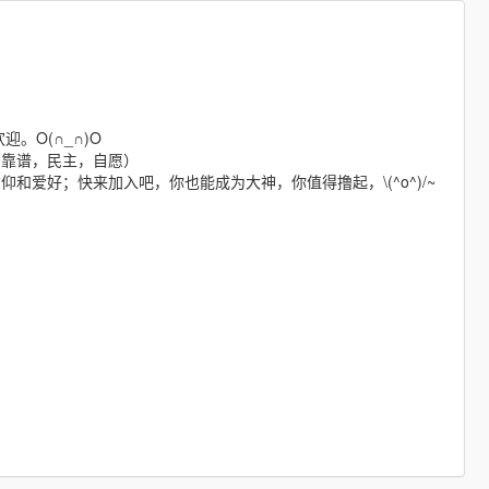
。O(∩_∩)O
旨：靠谱，民主，自愿）
爱好；快来加入吧，你也能成为大神，你值得撸起，\(^o^)/~