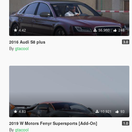
4.42
55,960
248
2016 Audi S8 plus
3.0
By
gtacool
4.83
10,921
93
2019 W Motors Fenyr Supersports [Add-On]
1.0
By
gtacool