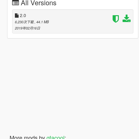
All Versions
2.0
6,230次下载
, 44.1 MB
2019年02月16日
More mods by
gtacool
: