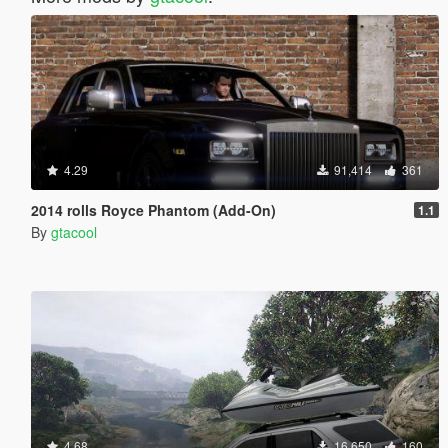
4.29
91,414
361
2014 rolls Royce Phantom (Add-On)
1.1
By
gtacool
4.68
16,650
160