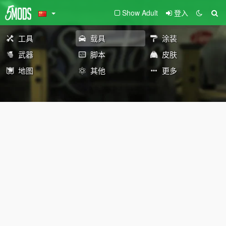
Show Adult
登入
工具
载具
涂装
武器
脚本
皮肤
地图
其他
更多