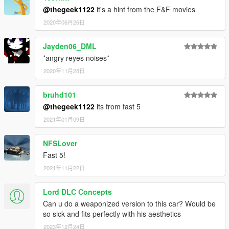
@thegeek1122
it's a hint from the F&F movies
2020年06月26日
Jayden06_DML
*angry reyes noises*
2020年11月28日
bruhd101
@thegeek1122
its from fast 5
2021年01月09日
NFSLover
Fast 5!
2021年11月22日
Lord DLC Concepts
Can u do a weaponized version to this car? Would be
so sick and fits perfectly with his aesthetics
2023年12月24日