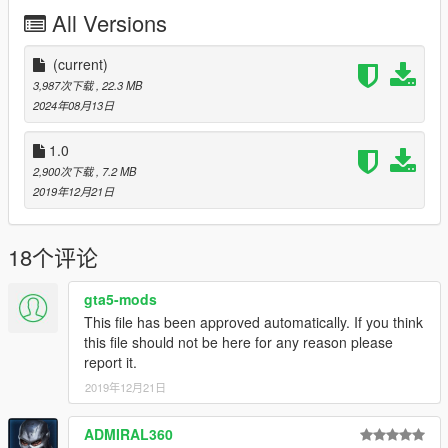
All Versions
Spawn name: gstbuf1
Key Features:
(current)
3,987次下载
, 22.3 MB
Rear Full Exo Cage + Interior Rollcage
2024年08月13日
Addon Sound
Custom Rims
1.0
Custom Engine
2,900次下载
, 7.2 MB
Custom Headlights
2019年12月21日
Custom Hood
Credits:
18个评论
GOM | Modeling - Editing, Converting, Description, FiveM
gta5-mods
Addon
This file has been approved automatically. If you think
13Stewartc + MMTGarage - Opinions
this file should not be here for any reason please
YDROP (DOPE) - Twin Turbo Engine
report it.
Eddlm - Fast Five Inspired Handling
Legacy_DMC - Exclusive Addon Sound
2019年12月21日
ADMIRAL360