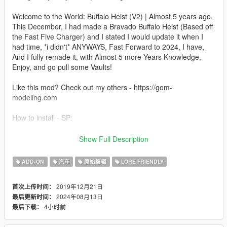
Welcome to the World: Buffalo Heist (V2) | Almost 5 years ago,
This December, I had made a Bravado Buffalo Heist (Based off
the Fast Five Charger) and I stated I would update it when I
had time, *i didn't* ANYWAYS, Fast Forward to 2024, I have,
And I fully remade it, with Almost 5 more Years Knowledge,
Enjoy, and go pull some Vaults!
Like this mod? Check out my others - https://gom-
modeling.com
How to install - SP:
Your game must be updated to AT LEAST The Chop Shop
Show Full Description
(mp2023_02) for this mod to work correctly.
ADD-ON
汽车
原始编辑
LORE FRIENDLY
1. Navigate to "SP" Folder
2. Put the "gom_gstbuf1" folder in mods\update\x64\dlcpacks
2019年12月21日
首次上传时间：
3. Add this line -> dlcpacks:/gom_gstbuf1/ to the dlclist.xml
2024年08月13日
最后更新时间：
(mods\update\update.rpf\common\data)
4小时前
最后下载：
FiveM Install - In FiveM Folder of download