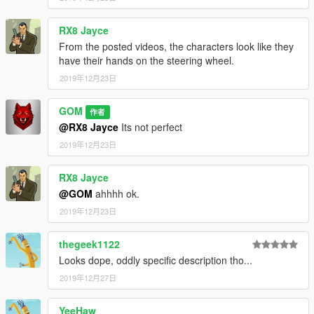
RX8 Jayce
From the posted videos, the characters look like they
have their hands on the steering wheel.
2019年12月23日
GOM
作者
@RX8 Jayce
Its not perfect
2019年12月23日
RX8 Jayce
@GOM
ahhhh ok.
2019年12月23日
thegeek1122
Looks dope, oddly specific description tho...
2019年12月27日
YeeHaw