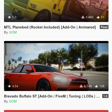
5.0
1,465
51
MTL Planebed (Rocket Included) [Add-On | Animated]
Final
By
GOM
4.54
6,749
108
Bravado Buffalo ST [Add-On / FiveM | Tuning | LODs | Liveries | Sound]
1.0
By
GOM