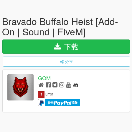
Bravado Buffalo Heist [Add-
On | Sound | FiveM]
下载
分享
GOM
使用
捐赠