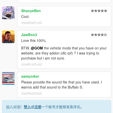
ShaoyeBen
Cool.
2024年08月14日
JawBon3
Love this 100%.
BTW,
@GOM
the vehicle mods that you have on your
website, are they addon (dlc.rpf) ? I was trying to
purchase but i am not sure.
2024年12月14日
samyorker
Please provide the sound file that you have used. I
wanna add that sound to the Buffalo S.
2025年02月05日
加入对话！
登入
或
注册
一个帐号才能够发表评论。