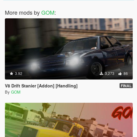
More mods by
GOM
:
3.92
3,273
86
V8 Drift Stanier [Addon] [Handling]
FINAL
By
GOM