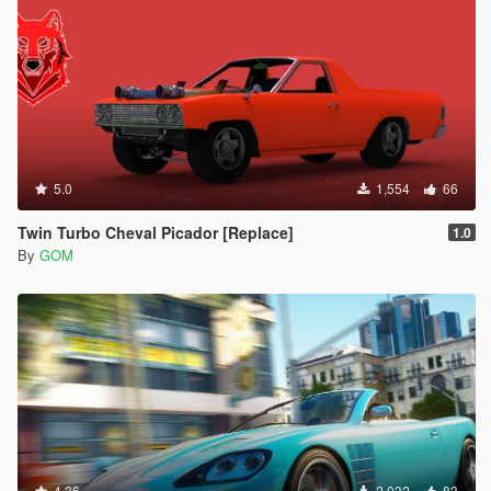
5.0
1,554
66
Twin Turbo Cheval Picador [Replace]
1.0
By
GOM
4.36
2,032
83