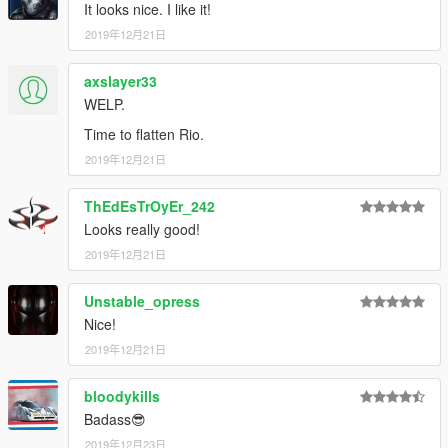
It looks nice. I like it!
2019年12月21日
axslayer33
WELP.
Time to flatten Rio.
2019年12月21日
ThEdEsTrOyEr_242
Looks really good!
2019年12月21日
Unstable_opress
Nice!
2019年12月21日
bloodykills
Badass😎
2019年12月23日