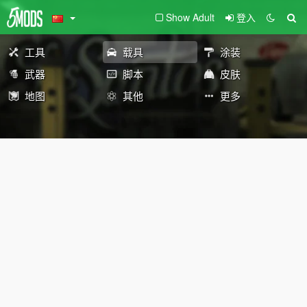
Show Adult
登入
工具
载具
涂装
武器
脚本
皮肤
地图
其他
更多