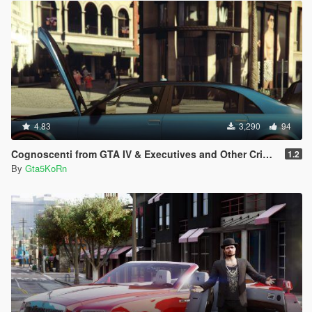
4.83
3,290
94
Cognoscenti from GTA IV & Executives and Other Criminals DLC
1.2
By
Gta5KoRn