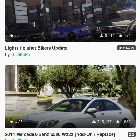
5.0
8,714
154
Lights fix after Bikers Update
[BETA 2]
By
Gta5KoRn
4.85
715,137
1,833
2014 Mercedes-Benz S500 W222 [Add-On / Replace]
2.2