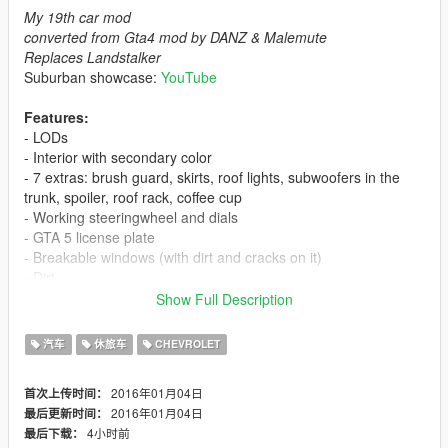
My 19th car mod
converted from Gta4 mod by DANZ & Malemute
Replaces Landstalker
Suburban showcase:
YouTube
Features:
- LODs
- Interior with secondary color
- 7 extras: brush guard, skirts, roof lights, subwoofers in the
trunk, spoiler, roof rack, coffee cup
- Working steeringwheel and dials
- GTA 5 license plate
- Breakable windows (with dirt and cracks on it)
- Dirt
- Burn area
Show Full Description
- Correct mirror reflections
- Correct door opening
汽车
休旅车
CHEVROLET
- Working lights
- Bullet impact
2016年01月04日
首次上传时间：
- Correct window tint (no tint on lights & windscreen)
2016年01月04日
最后更新时间：
- Correct exhaust smoke position
4小时前
最后下载：
- Correct neon lights position