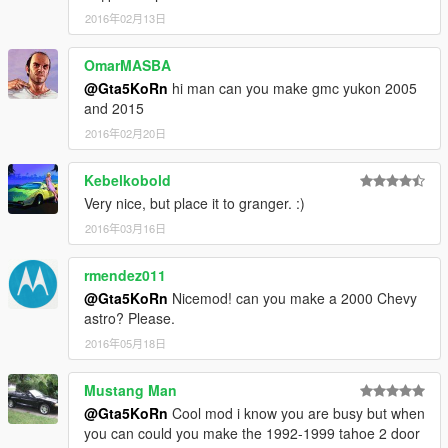
2016年02月13日
OmarMASBA
@Gta5KoRn
hi man can you make gmc yukon 2005
and 2015
2016年02月20日
Kebelkobold
Very nice, but place it to granger. :)
2016年03月16日
rmendez011
@Gta5KoRn
Nicemod! can you make a 2000 Chevy
astro? Please.
2016年05月18日
Mustang Man
@Gta5KoRn
Cool mod i know you are busy but when
you can could you make the 1992-1999 tahoe 2 door