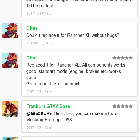
it'd be perfect
2017年01月19日
GNas
Could i replace it for Rancher XL without bugs?
2017年05月31日
GNas
Replaced it for Rancher XL. All components works
good, standart mods (engine, brakes etc) works
good.
Great mod. I like it so much
2017年05月31日
FrankLin GTAV Boss
@Gta5KoRn
Hello, bro, you can make a Ford
Mustang Hardtop 1968
2017年07月02日