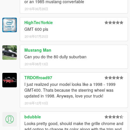
or an 1985 mustang convertable
2016年06月28日
HighTecYorkie
GMT 600 pls
2016年07月25日
Mustang Man
Can you do the 80 dully suburban
2016年08月13日
TRDOffroad97
I just realized your model looks like a 1998 - 1999
GMT400. Thats because the steering wheel was
updated in 1998. Anyways, love your truck!
2016年12月10日
bdubble
Looks pretty good, should make the grille chrome and
add option to change its color along with the trim and