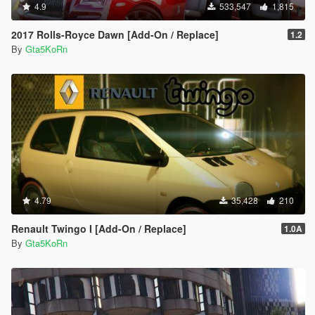
4.9
533,547
1,815
2017 Rolls-Royce Dawn [Add-On / Replace]
1.2
By
Gta5KoRn
4.79
35,428
210
Renault Twingo I [Add-On / Replace]
1.0A
By
Gta5KoRn