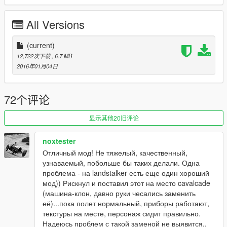
- Correct platelight position
- Wheels don't disappear in the distance
All Versions
Installation:
1. Start OpenIV
(current)
2. Go to: x64e\levels\gta5\vehicles.rpf
12,722次下载
, 6.7 MB
3. Enable Edit Mode and replace the downloaded YFT/YTD
2016年01月04日
files
► Subscribe to my YouTube and other pages:
72个评论
facebook.com/GTA5KoRn
youtube.com/GTA5KoRn
显示其他20旧评论
instagram.com/gta5korn
vk.com/gta5korn
noxtester
Отличный мод! Не тяжелый, качественный,
► Join the KoRn Crew in GTA Online:
узнаваемый, побольше бы таких делали. Одна
http://socialclub.rockstargames.com/crew/korn_team
проблема - на landstalker есть еще один хороший
мод)) Рискнул и поставил этот на место cavalcade
(машина-клон, давно руки чесались заменить
её)...пока полет нормальный, приборы работают,
текстуры на месте, персонаж сидит правильно.
Надеюсь проблем с такой заменой не выявится..