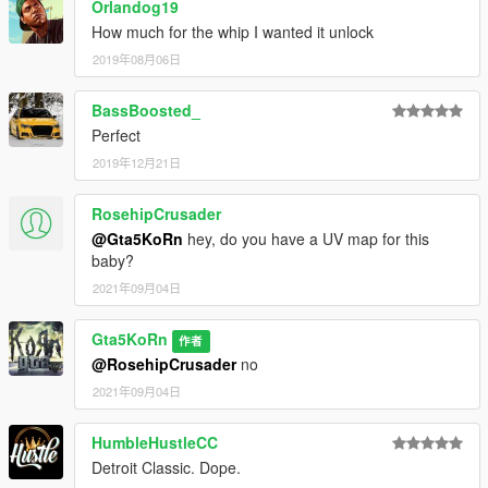
Orlandog19
How much for the whip I wanted it unlock
2019年08月06日
BassBoosted_
Perfect
2019年12月21日
RosehipCrusader
@Gta5KoRn
hey, do you have a UV map for this
baby?
2021年09月04日
Gta5KoRn
作者
@RosehipCrusader
no
2021年09月04日
HumbleHustleCC
Detroit Classic. Dope.