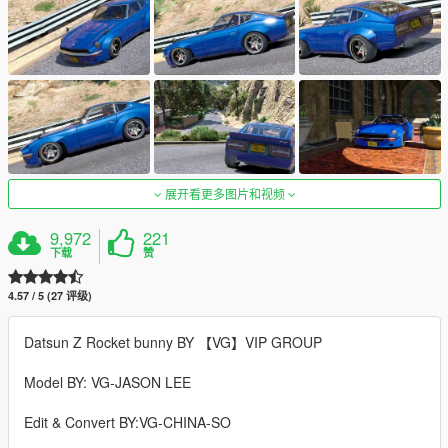
展开看更多图片和视频
9,972
221
下载
赞
4.57 / 5 (27 评级)
Datsun Z Rocket bunny BY 【VG】VIP GROUP
Model BY: VG-JASON LEE
Edit & Convert BY:VG-CHINA-SO