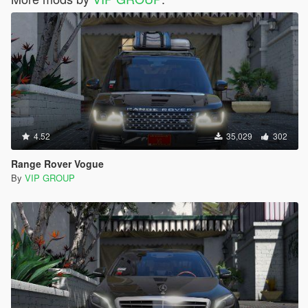
4.52
35,029
302
Range Rover Vogue
By
VIP GROUP