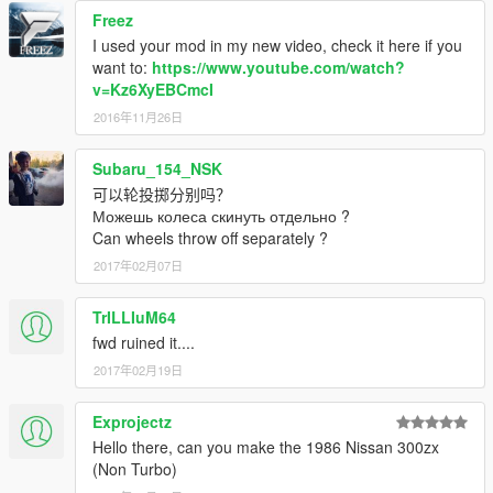
Freez
I used your mod in my new video, check it here if you
want to:
https://www.youtube.com/watch?
v=Kz6XyEBCmcI
2016年11月26日
Subaru_154_NSK
可以轮投掷分别吗？
Можешь колеса скинуть отдельно ?
Can wheels throw off separately ?
2017年02月07日
TrILLIuM64
fwd ruined it....
2017年02月19日
Exprojectz
Hello there, can you make the 1986 Nissan 300zx
(Non Turbo)