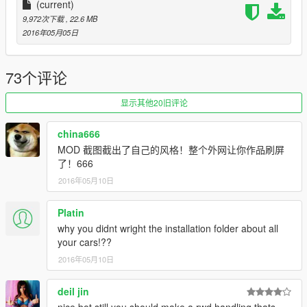
车辆介绍：
(current)
9,972次下载
, 22.6 MB
高清后视镜
2016年05月05日
精致的中控台
73个评论
可使用的表盘
显示其他20旧评论
正确的驾驶员位置
china666
数据：无需更改数据,直接用原游戏数据即可,如想改为后驱车请自
MOD 截图截出了自己的风格！整个外网让你作品刷屏
行修改数据。
了！666
2016年05月10日
安装方法：
请使用openIV软件进行全盘搜索，得出最新的路劲后替换它！
Platin
例如：在x64e和2ng都能搜索到，那么2ng既是最新的路径
why you didnt wright the installation folder about all
your cars!??
本MOD由【VG】VIP GROUP免费提供，请勿用于其他商业用
2016年05月10日
途！
deil jin
如想了解更多MOD进程，欢迎加入