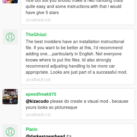
nice bot still you should make a rwd handling thats
【VG】VIP GROUP 团队QQ群：530797391
quite easy and some instructions.with that i would
have give 5 stars
2016年05月10日
TheGhizzi
The best modders have an installation instructional
file. If you want to be better at this, I'd recommend
adding one....particularly in English. Not everyone
knows where to put the files. Id also strongly
recommend adjusting handling to be more car
appropriate. Looks are just part of a successful mod.
2016年05月10日
speedfreak975
@kizacudo
please do create a visual mod , because
yours looks so picturesque
2016年05月11日
Platin
@darkestgearhead
it's