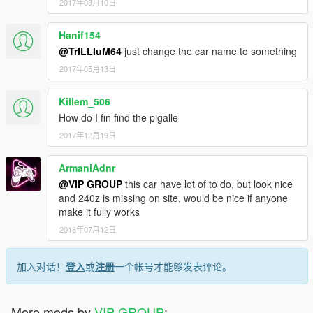
2017年03月10日
Hanif154
@TrILLIuM64
just change the car name to something
2017年05月13日
Killem_506
How do I fin find the pigalle
2017年12月19日
ArmaniAdnr
@VIP GROUP
this car have lot of to do, but look nice
and 240z is missing on site, would be nice if anyone
make it fully works
2018年07月12日
加入对话！
登入
或
注册
一个帐号才能够发表评论。
More mods by
VIP GROUP
: