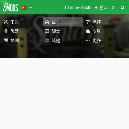
Show Adult
登入
工具
载具
涂装
武器
脚本
皮肤
地图
其他
更多