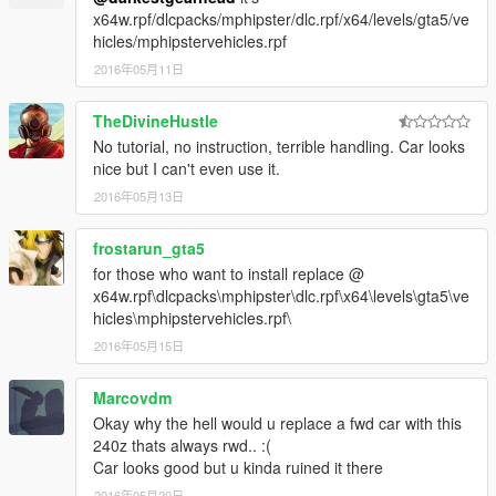
x64w.rpf/dlcpacks/mphipster/dlc.rpf/x64/levels/gta5/ve
hicles/mphipstervehicles.rpf
2016年05月11日
TheDivineHustle
No tutorial, no instruction, terrible handling. Car looks
nice but I can't even use it.
2016年05月13日
frostarun_gta5
for those who want to install replace @
x64w.rpf\dlcpacks\mphipster\dlc.rpf\x64\levels\gta5\ve
hicles\mphipstervehicles.rpf\
2016年05月15日
Marcovdm
Okay why the hell would u replace a fwd car with this
240z thats always rwd.. :(
Car looks good but u kinda ruined it there
2016年05月20日