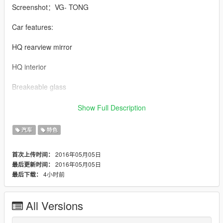
Screenshot：VG- TONG
Car features:
HQ rearview mirror
HQ interior
Breakeable glass
Working dials
Show Full Description
Working steering wheel
汽车
特色
Hands on steeringwheel
2016年05月05日
首次上传时间：
2016年05月05日
最后更新时间：
Datsun Z Rocket bunny BY 【VG】VIP GROUP
4小时前
最后下载：
宽体改装模型制作：VG-JASON LEE
All Versions
MOD制作：VG-CHINA-SO