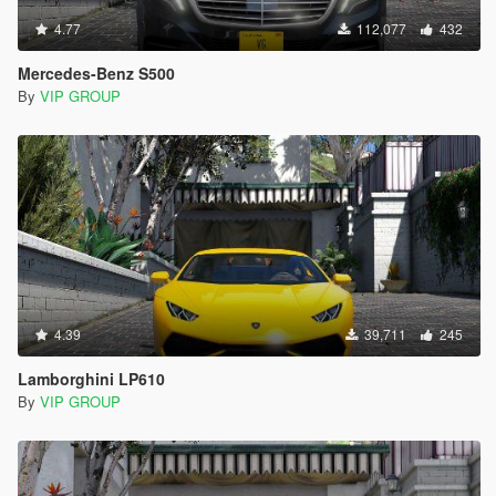
4.77
112,077
432
Mercedes-Benz S500
By
VIP GROUP
4.39
39,711
245
Lamborghini LP610
By
VIP GROUP