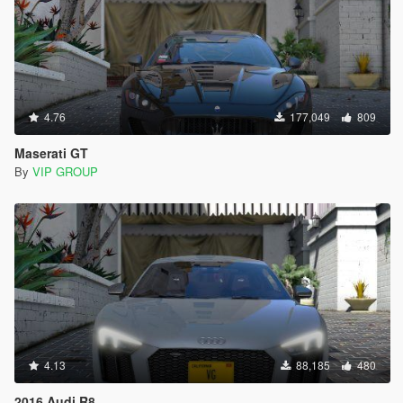
4.76
177,049
809
Maserati GT
By
VIP GROUP
4.13
88,185
480
2016 Audi R8