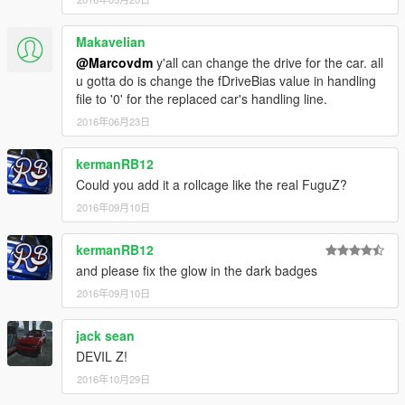
Makavelian
@Marcovdm
y'all can change the drive for the car. all
u gotta do is change the fDriveBias value in handling
file to '0' for the replaced car's handling line.
2016年06月23日
kermanRB12
Could you add it a rollcage like the real FuguZ?
2016年09月10日
kermanRB12
and please fix the glow in the dark badges
2016年09月10日
jack sean
DEVIL Z!
2016年10月29日