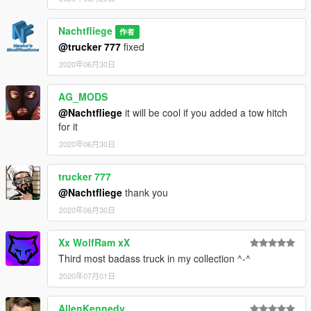
Nachtfliege
作者
@trucker 777
fixed
2020年06月30日
AG_MODS
@Nachtfliege
it will be cool if you added a tow hitch
for it
2020年06月30日
trucker 777
@Nachtfliege
thank you
2020年06月30日
Xx WolfRam xX
Third most badass truck in my collection ^-^
2020年07月01日
AllenKennedy