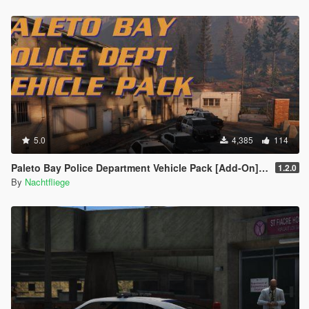
5.0
4,385
114
Paleto Bay Police Department Vehicle Pack [Add-On] [Lore-Friendly]
1.2.0
By
Nachtfliege