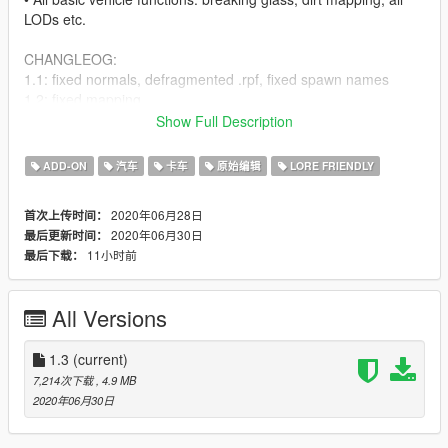
LODs etc.
CHANGLEOG:
1.1: fixed normals, defragmented .rpf, fixed spawn names
1.2: fixed mapping
1.3: fixed modkit and custom handling
Show Full Description
CREDITS:
ADD-ON
汽车
卡车
原始编辑
LORE FRIENDLY
Rockstar Games - original vehicle.
2020年06月28日
首次上传时间：
GCT - Yosemite model.
2020年06月30日
最后更新时间：
Dani02 - V converting
11小时前
最后下载：
IlayArye - HQ buffing, UV mapping, SWB conversion
Nacho - UV mapping, SWB conversion, extra details, bug fixes
Eddlm - Custom Handling
All Versions
AlexanderLB - Badges
11john11 - Screenshots
1.3
(current)
Use this model to your own liking, modifying is allowed after
7,214次下载
, 4.9 MB
contacting me / IlayArye.
2020年06月30日
FiveM use is allowed.