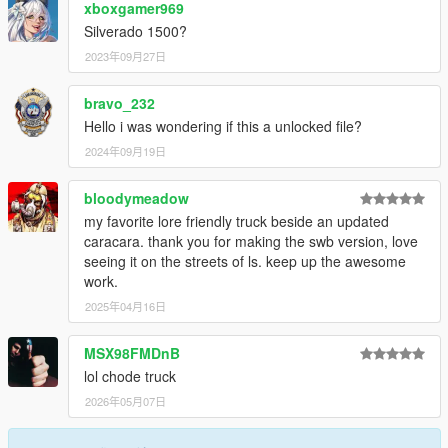
xboxgamer969
Silverado 1500?
2023年09月27日
bravo_232
Hello i was wondering if this a unlocked file?
2024年09月19日
bloodymeadow
my favorite lore friendly truck beside an updated
caracara. thank you for making the swb version, love
seeing it on the streets of ls. keep up the awesome
work.
2025年04月16日
MSX98FMDnB
lol chode truck
2026年05月07日