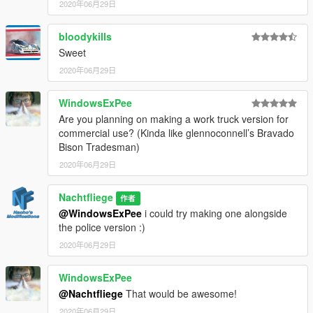
2020年06月29日
bloodykills
Sweet
2020年06月29日
WindowsExPee
Are you planning on making a work truck version for
commercial use? (Kinda like glennoconnell’s Bravado
Bison Tradesman)
2020年06月29日
Nachtfliege
作者
@WindowsExPee
i could try making one alongside
the police version :)
2020年06月29日
WindowsExPee
@Nachtfliege
That would be awesome!
2020年06月29日