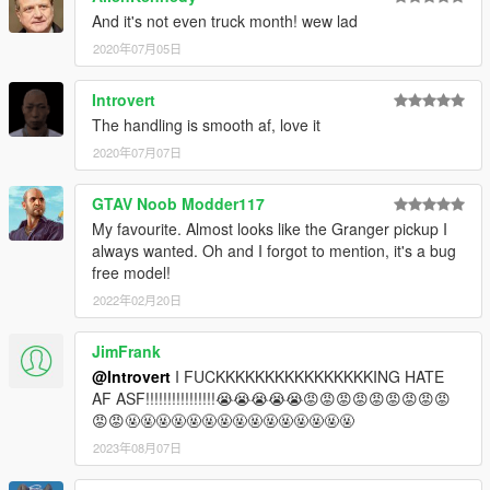
And it's not even truck month! wew lad
2020年07月05日
Introvert
The handling is smooth af, love it
2020年07月07日
GTAV Noob Modder117
My favourite. Almost looks like the Granger pickup I
always wanted. Oh and I forgot to mention, it's a bug
free model!
2022年02月20日
JimFrank
@Introvert
I FUCKKKKKKKKKKKKKKKKING HATE
AF ASF!!!!!!!!!!!!!!!!😭😭😭😭😭😡😡😡😡😡😡😡😡😡
😡😡🤬🤬🤬🤬🤬🤬🤬🤬🤬🤬🤬🤬🤬🤬🤬
2023年08月07日