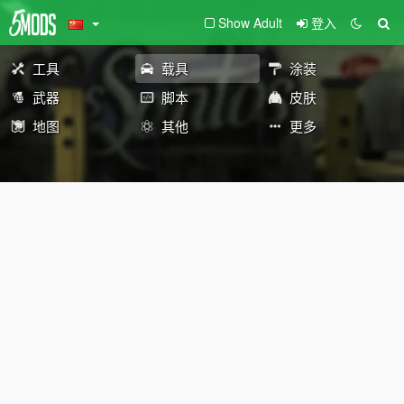
Show Adult
登入
工具
载具
涂装
武器
脚本
皮肤
地图
其他
更多