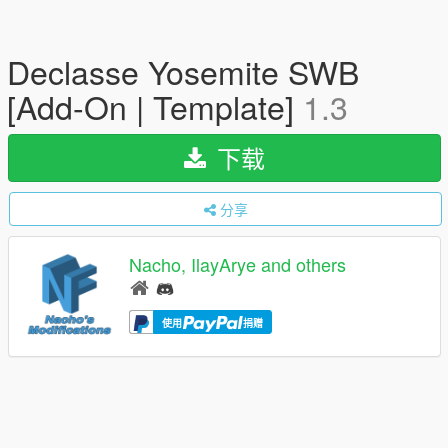
Declasse Yosemite SWB
[Add-On | Template]
1.3
下载
分享
Nacho, IlayArye and others
使用
捐赠