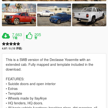
7,663
205
下载
赞
4.97 / 5 (15 评级)
This is a SWB version of the Declasse Yosemite with an
extended cab. Fully mapped and template included in the
download.
FEATURES:
• Suicide doors and open interior
• Extras
• Template
• Wheels made by IlayArye
• HQ fenders, HQ doors.
• All basic vehicle functions: breaking glass, dirt mapping, all