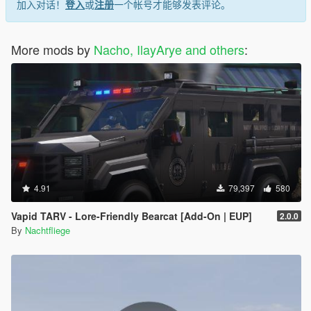
加入对话！
登入
或
注册
一个帐号才能够发表评论。
More mods by
Nacho, IlayArye and others
:
4.91
79,397
580
Vapid TARV - Lore-Friendly Bearcat [Add-On | EUP]
2.0.0
By
Nachtfliege