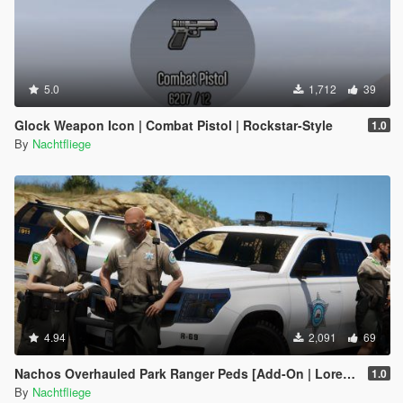
5.0
1,712
39
Glock Weapon Icon | Combat Pistol | Rockstar-Style
1.0
By
Nachtfliege
4.94
2,091
69
Nachos Overhauled Park Ranger Peds [Add-On | Lore-Friendly]
1.0
By
Nachtfliege