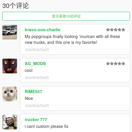
If you enjoy my mods feel free to donate and buy me a beer
30个评论
over the internet :)
显示其他10旧评论
bravo-one-charlie
My popgroups finally looking 'murican with all these
new trucks, and this one is my favorite!
2020年06月28日
AG_MODS
cool
2020年06月28日
RiME557
Nice
2020年06月29日
trucker 777
i cant custom please fix