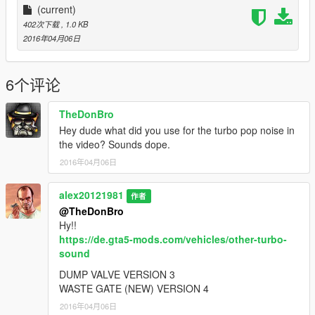
(current)
402次下载
, 1.0 KB
2016年04月06日
6个评论
TheDonBro
Hey dude what did you use for the turbo pop noise in
the video? Sounds dope.
2016年04月06日
alex20121981
作者
@TheDonBro
Hy!!
https://de.gta5-mods.com/vehicles/other-turbo-
sound
DUMP VALVE VERSION 3
WASTE GATE (NEW) VERSION 4
2016年04月06日