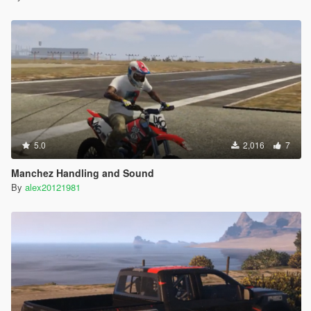
5.0
2,016
7
Manchez Handling and Sound
By
alex20121981