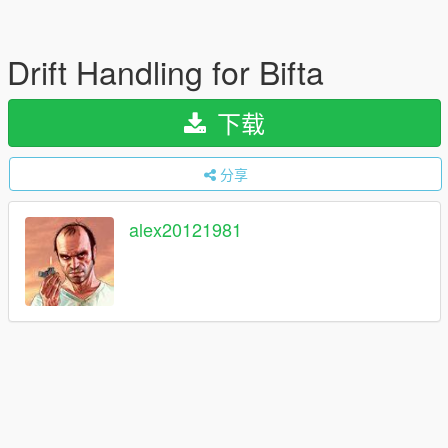
Drift Handling for Bifta
下载
分享
alex20121981