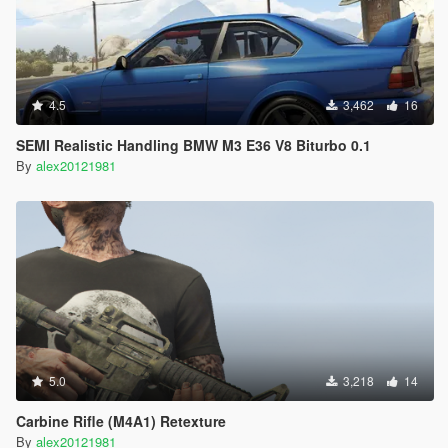
4.5
3,462
16
SEMI Realistic Handling BMW M3 E36 V8 Biturbo 0.1
By
alex20121981
5.0
3,218
14
Carbine Rifle (M4A1) Retexture
By
alex20121981