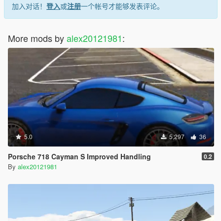
加入对话！
登入
或
注册
一个帐号才能够发表评论。
More mods by
alex20121981
:
5.0
5,297
36
Porsche 718 Cayman S Improved Handling
0.2
By
alex20121981