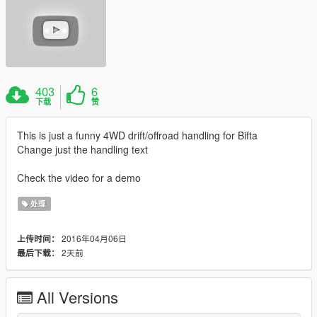
403
6
下载
赞
This is just a funny 4WD drift/offroad handling for Bifta
Change just the handling text
Check the video for a demo
处理
2016年04月06日
上传时间：
2天前
最后下载：
All Versions