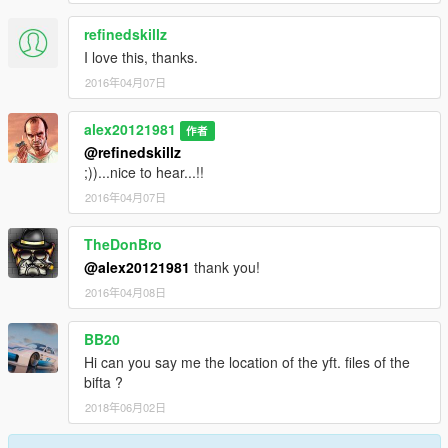
refinedskillz
I love this, thanks.
2016年04月07日
alex20121981
作者
@refinedskillz
;))...nice to hear...!!
2016年04月07日
TheDonBro
@alex20121981
thank you!
2016年04月08日
BB20
Hi can you say me the location of the yft. files of the
bifta ?
2018年06月02日