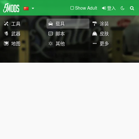
Show Adult
登入
工具
载具
涂装
武器
脚本
皮肤
地图
其他
更多