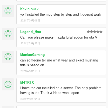
Changelog V1.3:
Kevinjo312
≡≡≡≡≡≡≡≡≡≡≡≡≡≡≡≡≡≡≡≡≡≡≡≡≡≡≡≡≡≡≡≡≡≡≡≡≡≡≡≡≡
yo i installed the mod step by step and it doesnt work
Reworked OIV Package
Removed Old Files
2021年09月08日
≡≡≡≡≡≡≡≡≡≡≡≡≡≡≡≡≡≡≡≡≡≡≡≡≡≡≡≡≡≡≡≡≡≡≡≡≡≡≡≡≡
Legend_H90
Changelog V1.2:
Can you please make mazda furai addon for gta V
≡≡≡≡≡≡≡≡≡≡≡≡≡≡≡≡≡≡≡≡≡≡≡≡≡≡≡≡≡≡≡≡≡≡≡≡≡≡≡≡≡
2021年09月28日
Added OIV Package
Removed Old Files
ManiacGaming
can someone tell me what year and exact mustang
this is based on
≡≡≡≡≡≡≡≡≡≡≡≡≡≡≡≡≡≡≡≡≡≡≡≡≡≡≡≡≡≡≡≡≡≡≡≡≡≡≡≡≡
2021年10月13日
Changelog V1.1:
≡≡≡≡≡≡≡≡≡≡≡≡≡≡≡≡≡≡≡≡≡≡≡≡≡≡≡≡≡≡≡≡≡≡≡≡≡≡≡≡≡
Added Alcantara Roof
M4TR1X
Fixed minor Bugs
I have the car installed on a server. The only problem
having is the Trunk & Hood won't open
2021年12月04日