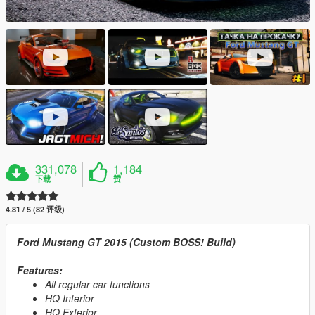
331,078
1,184
下载
赞
4.81 / 5 (82 评级)
Ford Mustang GT 2015 (Custom BOSS! Build)
Features:
All regular car functions
HQ Interior
HQ Exterior