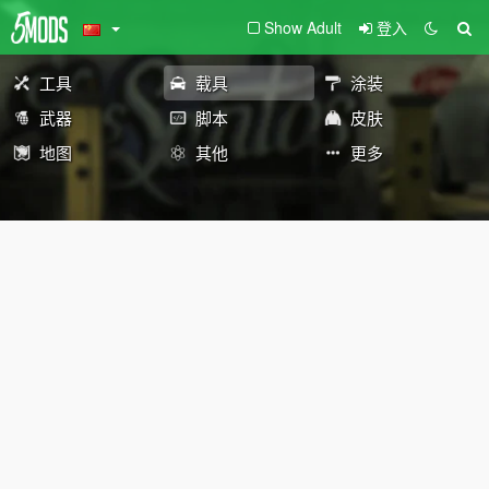
Show Adult
登入
工具
载具
涂装
武器
脚本
皮肤
地图
其他
更多