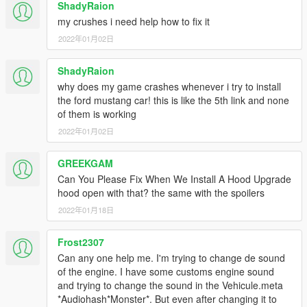
ShadyRaion
my crushes i need help how to fix it
2022年01月02日
ShadyRaion
why does my game crashes whenever i try to install
the ford mustang car! this is like the 5th link and none
of them is working
2022年01月02日
GREEKGAM
Can You Please Fix When We Install A Hood Upgrade
hood open with that? the same with the spoilers
2022年01月18日
Frost2307
Can any one help me. I'm trying to change de sound
of the engine. I have some customs engine sound
and trying to change the sound in the Vehicule.meta
*Audiohash*Monster*. But even after changing it to