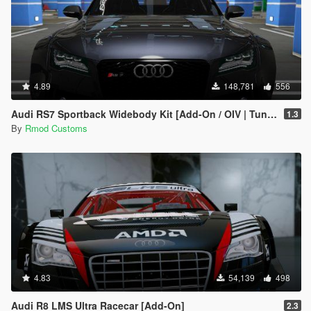
4.89
148,781
556
Audi RS7 Sportback Widebody Kit [Add-On / OIV | Tuning | Auto-Spoiler]
1.3
By
Rmod Customs
4.83
54,139
498
Audi R8 LMS Ultra Racecar [Add-On]
2.3