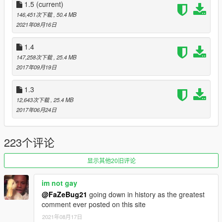
1.5
(current)
146,451次下载
, 50.4 MB
Primary Color:
Body
2021年08月16日
Secondary Color:
Interior/Rollcage/Exteriorline
Wheel Color:
Rims (via trainer)
1.4
147,258次下载
, 25.4 MB
Installation description included!
2017年09月19日
Enjoy!
1.3
12,643次下载
, 25.4 MB
≡≡≡≡≡≡≡≡≡≡≡≡≡≡≡≡≡≡≡≡≡≡≡≡≡≡≡≡≡≡≡≡≡≡≡≡≡≡≡≡≡
2017年06月24日
Changelog V1.5:
≡≡≡≡≡≡≡≡≡≡≡≡≡≡≡≡≡≡≡≡≡≡≡≡≡≡≡≡≡≡≡≡≡≡≡≡≡≡≡≡≡
Fixed rearwindow bug
223个评论
Added Multiplayer Folder (FiveM)
显示其他20旧评论
≡≡≡≡≡≡≡≡≡≡≡≡≡≡≡≡≡≡≡≡≡≡≡≡≡≡≡≡≡≡≡≡≡≡≡≡≡≡≡≡≡
Changelog V1.4:
im not gay
≡≡≡≡≡≡≡≡≡≡≡≡≡≡≡≡≡≡≡≡≡≡≡≡≡≡≡≡≡≡≡≡≡≡≡≡≡≡≡≡≡
@FaZeBug21
going down in history as the greatest
Added HQ Mirror
comment ever posted on this site
2021年08月17日
≡≡≡≡≡≡≡≡≡≡≡≡≡≡≡≡≡≡≡≡≡≡≡≡≡≡≡≡≡≡≡≡≡≡≡≡≡≡≡≡≡