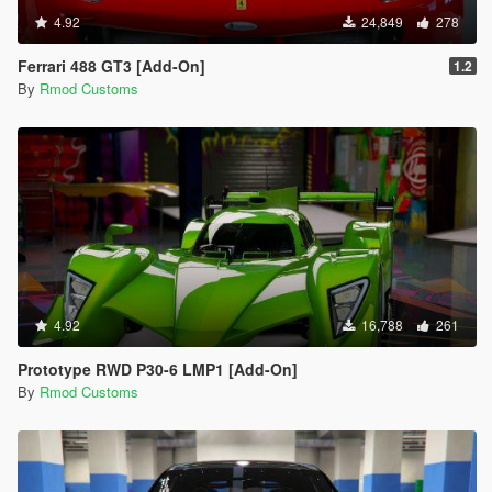
4.92
24,849
278
Ferrari 488 GT3 [Add-On]
1.2
By
Rmod Customs
4.92
16,788
261
Prototype RWD P30-6 LMP1 [Add-On]
By
Rmod Customs