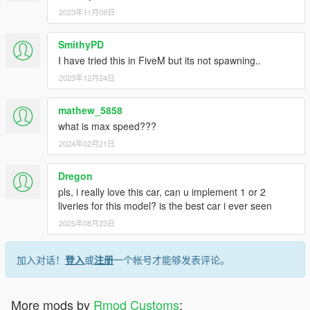
2023年11月09日
SmithyPD
I have tried this in FiveM but its not spawning..
2023年12月24日
mathew_5858
what is max speed???
2024年02月21日
Dregon
pls, i really love this car, can u implement 1 or 2
liveries for this model? is the best car i ever seen
2025年08月23日
加入对话！
登入
或
注册
一个帐号才能够发表评论。
More mods by
Rmod Customs
: