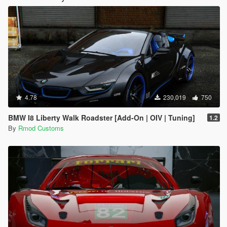
4.78
230,019
750
BMW I8 Liberty Walk Roadster [Add-On | OIV | Tuning]
1.2
By
Rmod Customs