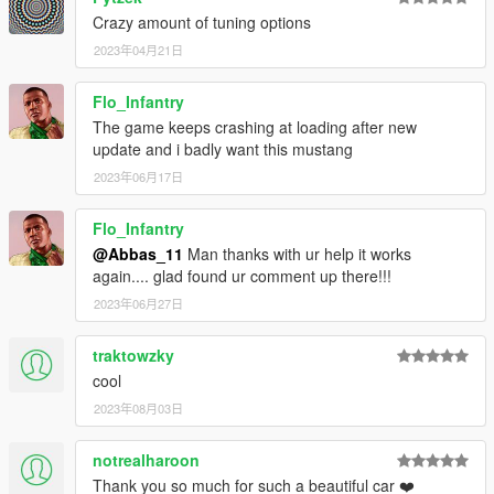
Crazy amount of tuning options
2023年04月21日
Flo_Infantry
The game keeps crashing at loading after new
update and i badly want this mustang
2023年06月17日
Flo_Infantry
@Abbas_11
Man thanks with ur help it works
again.... glad found ur comment up there!!!
2023年06月27日
traktowzky
cool
2023年08月03日
notrealharoon
Thank you so much for such a beautiful car ❤️