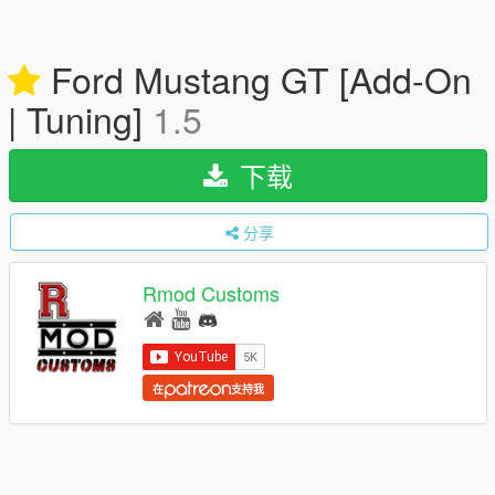
Ford Mustang GT [Add-On
| Tuning]
1.5
下载
分享
Rmod Customs
在
支持我