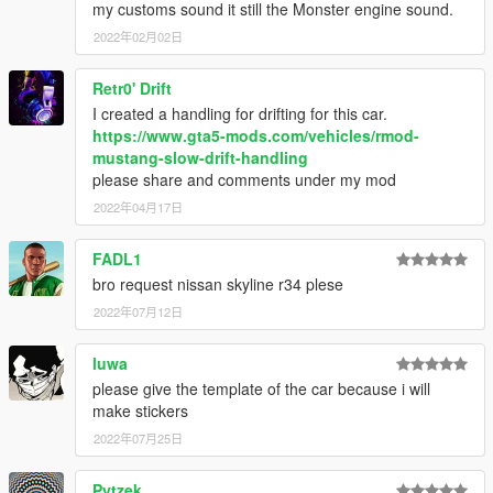
my customs sound it still the Monster engine sound.
2022年02月02日
Retr0' Drift
I created a handling for drifting for this car.
https://www.gta5-mods.com/vehicles/rmod-
mustang-slow-drift-handling
please share and comments under my mod
2022年04月17日
FADL1
bro request nissan skyline r34 plese
2022年07月12日
luwa
please give the template of the car because i will
make stickers
2022年07月25日
Pytzek