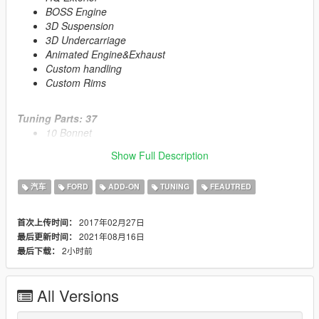
BOSS Engine
3D Suspension
3D Undercarriage
Animated Engine&Exhaust
Custom handling
Custom Rims
Tuning Parts: 37
10 Bonnet
6 Spoiler
Show Full Description
6 Roof Hood
2 Rollcage
汽车
FORD
ADD-ON
TUNING
FEAUTRED
2 Exhaust
2 Splitter
2 Front Bumper
2017年02月27日
首次上传时间：
2 SuperCharger
2021年08月16日
最后更新时间：
1 Electronic Fuel Injection
2小时前
最后下载：
1 Tail Light Cover
US Plate [Extra_1]
1 Extra Seats
All Versions
1 Diffusor
1 Skirt