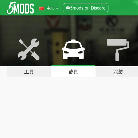
5mods on Discord
中文
工具
载具
涂装