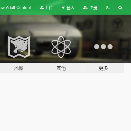
ow Adult
Content
上传
登入
注册
地图
其他
更多