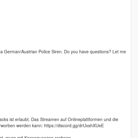
, a German/Austrian Police Siren. Do you have questions? Let me
ks ist erlaubt. Das Streamen auf Onlineplattformen und die
erworben werden kann: https://discord.gg/drUxshXUeE
eht, muss mit Konsequenzen rechnen.