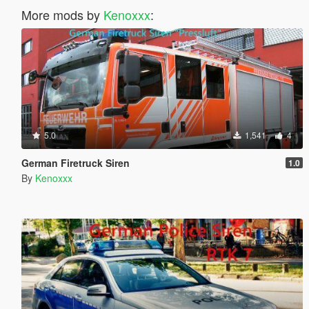
More mods by
Kenoxxx
:
5.0
1,541
4
German Firetruck Siren
1.0
By
Kenoxxx