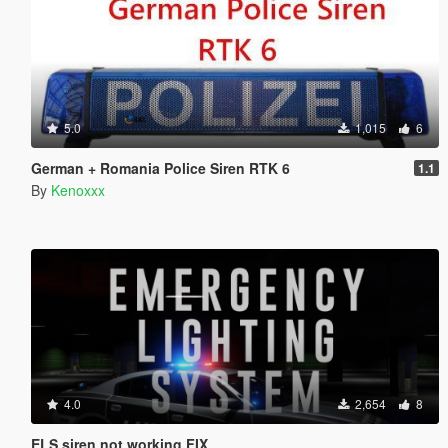
5.0
1,015
6
German + Romania Police Siren RTK 6
1.1
By
Kenoxxx
4.0
2,654
8
ELS siren not working FIX