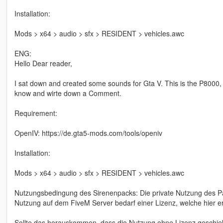
Installation:
Mods > x64 > audio > sfx > RESIDENT > vehicles.awc
ENG:
Hello Dear reader,
I sat down and created some sounds for Gta V. This is the P8000
know and wirte down a Comment.
Requirement:
OpenIV: https://de.gta5-mods.com/tools/openiv
Installation:
Mods > x64 > audio > sfx > RESIDENT > vehicles.awc
Nutzungsbedingung des Sirenenpacks: Die private Nutzung des Pac
Nutzung auf dem FiveM Server bedarf einer Lizenz, welche hier 
Sollte das herauskommen, dass die Nutzung ohne Lizenz geschi