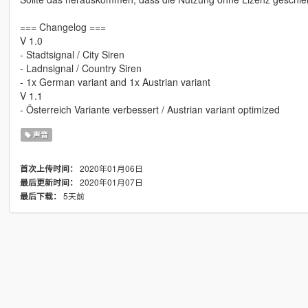
=== Changelog ===
V 1.0
- Stadtsignal / City Siren
- Ladnsignal / Country Siren
- 1x German variant and 1x Austrian variant
V 1.1
- Österreich Variante verbessert / Austrian variant optimized
声音
2020年01月06日
首次上传时间：
2020年01月07日
最后更新时间：
5天前
最后下载：