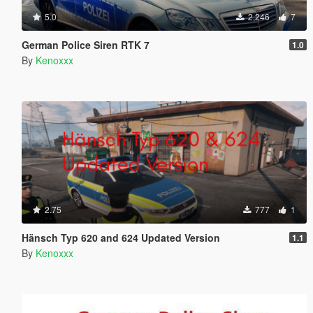
5.0
2,246
7
German Police Siren RTK 7
1.0
By
Kenoxxx
2.75
777
1
Hänsch Typ 620 and 624 Updated Version
1.1
By
Kenoxxx