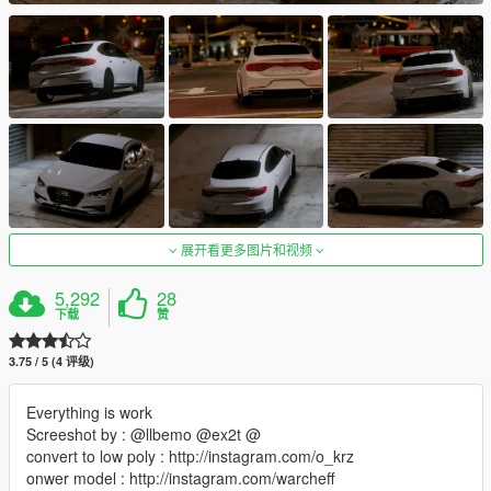
展开看更多图片和视频
5,292
28
下载
赞
3.75 / 5 (4 评级)
Everything is work
Screeshot by : @llbemo @ex2t @
convert to low poly : http://instagram.com/o_krz
onwer model : http://instagram.com/warcheff