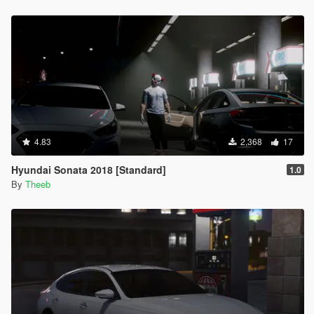
4.83
2,368
17
Hyundai Sonata 2018 [Standard]
1.0
By
Theeb