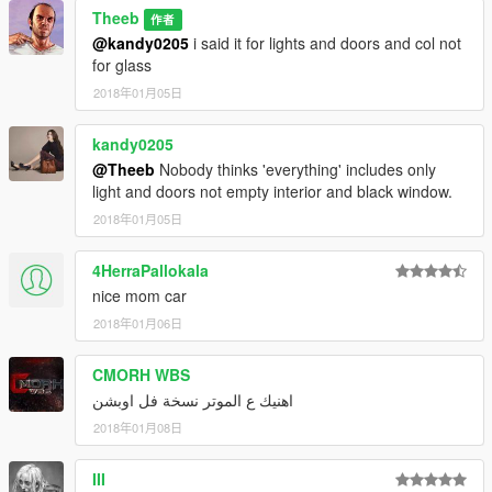
Theeb
作者
@kandy0205
i said it for lights and doors and col not
for glass
2018年01月05日
kandy0205
@Theeb
Nobody thinks 'everything' includes only
light and doors not empty interior and black window.
2018年01月05日
4HerraPallokala
nice mom car
2018年01月06日
CMORH WBS
اهنيك ع الموتر نسخة فل اوبشن
2018年01月08日
III