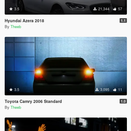
3.5
21,344
57
Hyundai Azera 2018
1.1
By
Theeb
3.5
3,095
11
Toyota Camry 2006 Standard
1.0
By
Theeb