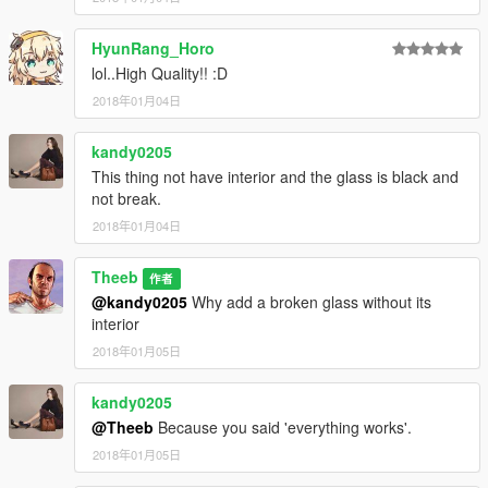
HyunRang_Horo
lol..High Quality!! :D
2018年01月04日
kandy0205
This thing not have interior and the glass is black and
not break.
2018年01月04日
Theeb
作者
@kandy0205
Why add a broken glass without its
interior
2018年01月05日
kandy0205
@Theeb
Because you said 'everything works'.
2018年01月05日