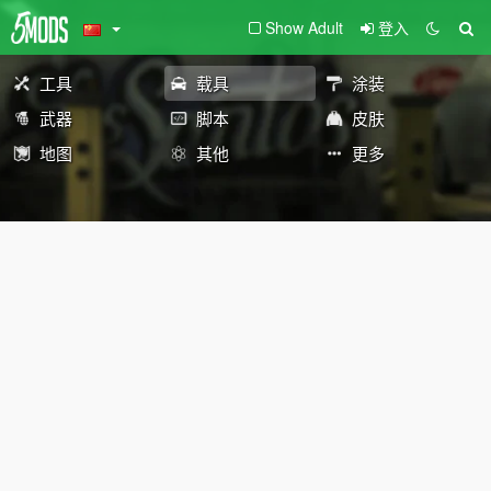
Show Adult
登入
工具
载具
涂装
武器
脚本
皮肤
地图
其他
更多