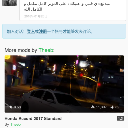
مبدععء ي قلبي و اهنيككء على الموتر كامل مكمل و
الكامل الله
2018年01月26日
加入对话！
登入
或
注册
一个帐号才能够发表评论。
More mods by
Theeb
:
3.68
11,397
82
Honda Accord 2017 Standard
1.3
By
Theeb