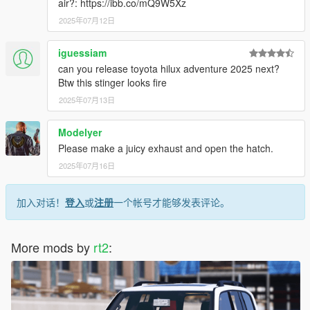
air?: https://ibb.co/mQ9W5Xz
2025年07月12日
iguessiam
can you release toyota hilux adventure 2025 next?
Btw this stinger looks fire
2025年07月13日
Modelyer
Please make a juicy exhaust and open the hatch.
2025年07月16日
加入对话！
登入
或
注册
一个帐号才能够发表评论。
More mods by
rt2
: