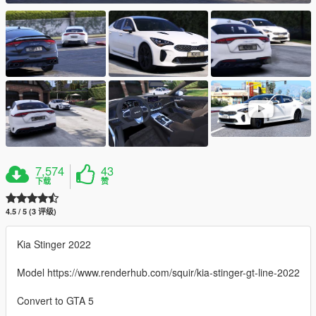
7,574
43
下载
赞
4.5 / 5 (3 评级)
Kia Stinger 2022
Model https://www.renderhub.com/squir/kia-stinger-gt-line-2022
Convert to GTA 5