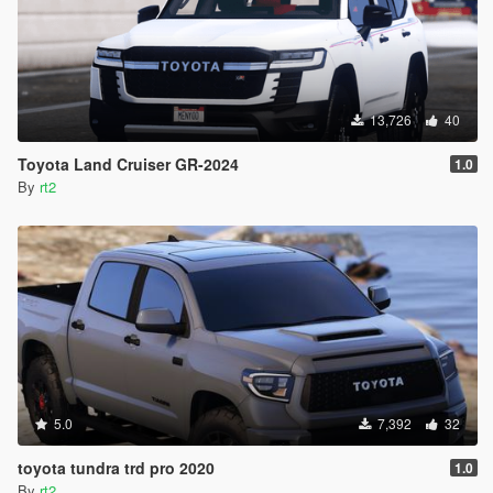
13,726
40
Toyota Land Cruiser GR-2024
1.0
By
rt2
5.0
7,392
32
toyota tundra trd pro 2020
1.0
By
rt2