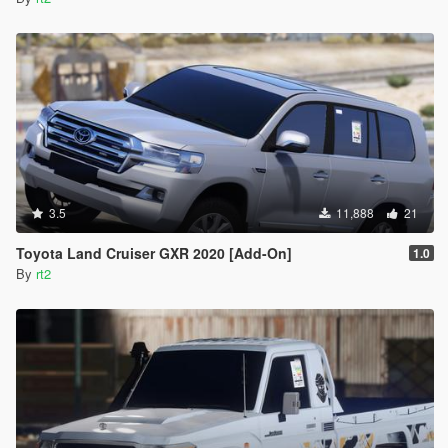
3.5
11,888
21
Toyota Land Cruiser GXR 2020 [Add-On]
1.0
By
rt2