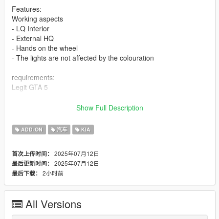
Features:
Working aspects
- LQ Interior
- External HQ
- Hands on the wheel
- The lights are not affected by the colouration
requirements:
Legit GTA 5
Installation addon
Show Full Description
1-Put the "22stinger" folder into the dlcpacks with exactly folder
ADD-ON
汽车
KIA
structure as Grand Theft Auto V/mods/update/x64/dlcpacks.
2025年07月12日
首次上传时间：
2-Edit dlclist.xml (Grand Theft Auto
2025年07月12日
最后更新时间：
V/mods/update/update.rpf/common/data/dlclist.xml) and add a
2小时前
最后下载：
line "dlcpacks:/22stinger/". To spawn the car, you can use any
trainer or
All Versions
3-for example Menyoo SP
(https://github.com/MAFINS/MenyooSP/releases/download/v1.