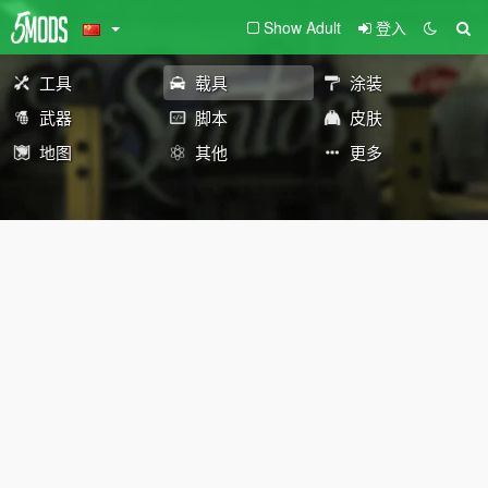
Show Adult
登入
工具
载具
涂装
武器
脚本
皮肤
地图
其他
更多