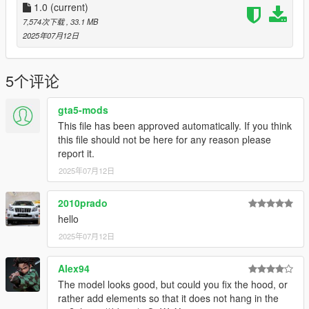
8.1/MenyooSP.zip) by using the trainer and spawn the car with
1.0
(current)
name "22stinger
7,574次下载
, 33.1 MB
2025年07月12日
5个评论
gta5-mods
This file has been approved automatically. If you think
this file should not be here for any reason please
report it.
2025年07月12日
2010prado
hello
2025年07月12日
Alex94
The model looks good, but could you fix the hood, or
rather add elements so that it does not hang in the