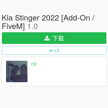
Kia Stinger 2022 [Add-On /
FiveM]
1.0
下载
分享
rt2