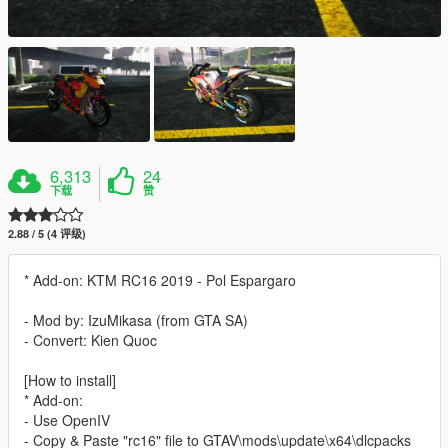
6,313
24
下载
赞
2.88 / 5 (4 评级)
* Add-on: KTM RC16 2019 - Pol Espargaro
- Mod by: IzuMikasa (from GTA SA)
- Convert: Kien Quoc
[How to install]
* Add-on:
- Use OpenIV
- Copy & Paste "rc16" file to GTAV\mods\update\x64\dlcpacks