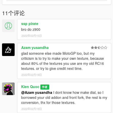
11个评论
ssp pirate
bro do z900
2022年02月15日
Azam yusandha
glad someone else made MotoGP too, but my
criticism is to try to make your own texture, because
about 80% of the textures you use are my old RC16
textures. or try to give credit next time.
2022年02月19日
Kien Quoc
作者
@Azam yusandha
I dont know how make dial, so I
borrowed your old addon and front fork, the rest is my
conversion, thx for those textures.
2022年02月19日