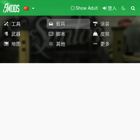
Show Adult
登入
工具
载具
涂装
武器
脚本
皮肤
地图
其他
更多