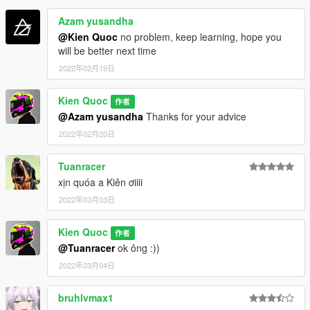
Azam yusandha
@Kien Quoc
no problem, keep learning, hope you
will be better next time
2022年02月19日
Kien Quoc
作者
@Azam yusandha
Thanks for your advice
2022年02月20日
Tuanracer
xịn quóa a Kiên ơiiii
2022年03月03日
Kien Quoc
作者
@Tuanracer
ok ông :))
2022年03月04日
bruhlvmax1