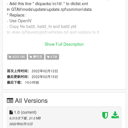
- Add this line " dlcpacks:\rc16\ " to dlclist.xml
in GTAV\mods\update\update.rpf\common\data
* Replace:
- Use OpenIV
- Copy file bati2, bati2_hi and bati2.ytd
to x64e.rpf\levels\gta5\vehicles.rpf and replace to it
Features:
Show Full Description
- High quality details
- Realistic dials gauge (Speed, RPM Line, Gears number,
ADD-ON
摩托车
KTM
speed warning light) [only Add-on]
- Tail light
2022年02月12日
首次上传时间：
2022年02月15日
最后更新时间：
Bug:
10小时前
最后下载：
- Lost Handlebar when view above windscreen (FIXED)
Thank you for download my Add-on, iIf you have any questions
All Versions
or error and bug when
experiencing this Addon, you can comment below, I will answer
<3
1.0
(current)
6,313次下载
, 21.0 MB
2022年02月12日