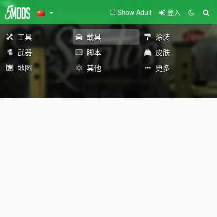
Show Adult
登入
工具
载具
涂装
武器
脚本
皮肤
地图
其他
更多