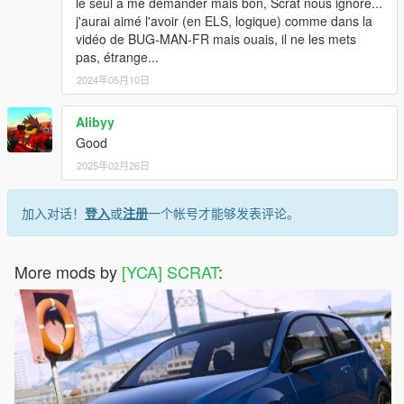
le seul a me demander mais bon, Scrat nous ignore...
j'aurai aimé l'avoir (en ELS, logique) comme dans la
vidéo de BUG-MAN-FR mais ouais, il ne les mets
pas, étrange...
2024年05月10日
Alibyy
Good
2025年02月26日
加入对话！
登入
或
注册
一个帐号才能够发表评论。
More mods by
[YCA] SCRAT
: