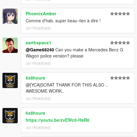
PhoenixAmber
Comme d'hab, super beau rien à dire !
2017年08月08日
earthspace1
@Game68240
Can you make a Mercedes Benz G
Wagon police version? please
2017年08月08日
6x8hours
@[YCA]SCRAT THANK FOR THIS ALSO ..
AWESOME WORK..
2017年08月09日
6x8hours
https://youtu.be/zvEWc0-HsR8
2017年08月09日