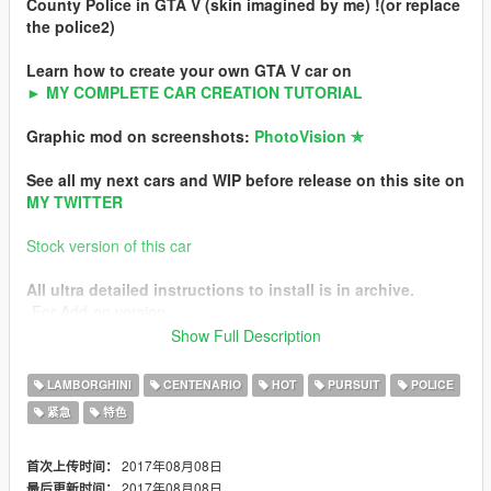
County Police in GTA V (skin imagined by me) !(or replace
the police2)
Learn how to create your own GTA V car on
► MY COMPLETE CAR CREATION TUTORIAL
Graphic mod on screenshots:
PhotoVision ✯
See all my next cars and WIP before release on this site on
MY TWITTER
Stock version of this car
All ultra detailed instructions to install is in archive.
-For Add-on version
-For Replace version
Show Full Description
Features
LAMBORGHINI
CENTENARIO
HOT
PURSUIT
POLICE
-Ultra HQ interior and exterior
紧急
特色
-Template for create custom skin
-HQ textures
-40 LEDs lightbar
2017年08月08日
首次上传时间：
-2x 6 LEDs bars
2017年08月08日
最后更新时间：