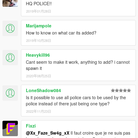
HQ POLICE!!
2019年01月28日
Marijampole
How to know on what car its added?
2019年10月28日
Heavykill96
Cant seem to make it work, anything to add? i cannot
spawn it
2020年08月25日
LoneShadow084
Is it possible to use all police cars to be used by the
police instead of there just being one type?
2022年11月23日
Fixzi
@Xx_Faze_Sw4g_xX
Il faut croire que je ne suis pas