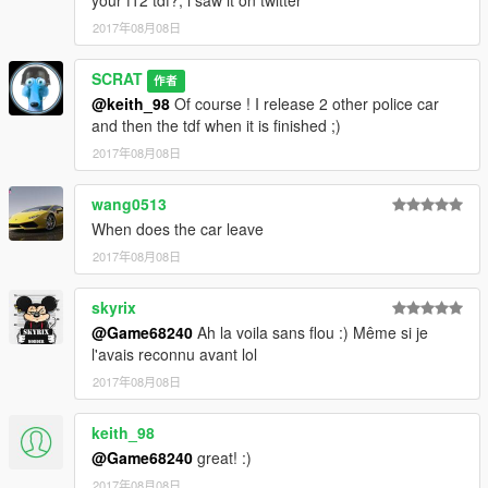
your f12 tdf?, i saw it on twitter
2017年08月08日
SCRAT
作者
@keith_98
Of course ! I release 2 other police car
and then the tdf when it is finished ;)
2017年08月08日
wang0513
When does the car leave
2017年08月08日
skyrix
@Game68240
Ah la voila sans flou :) Même si je
l'avais reconnu avant lol
2017年08月08日
keith_98
@Game68240
great! :)
2017年08月08日