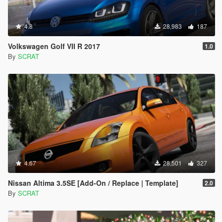
4.8
28,983
187
Volkswagen Golf VII R 2017
1.0
By
SCRAT
4.67
28,501
327
Nissan Altima 3.5SE [Add-On / Replace | Template]
2.0
By
SCRAT