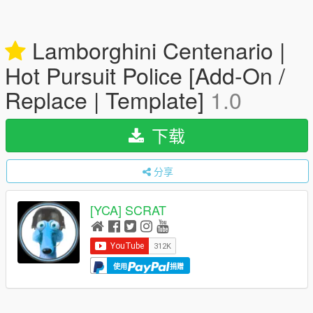
Lamborghini Centenario |
Hot Pursuit Police [Add-On /
Replace | Template]
1.0
下载
分享
[YCA] SCRAT
使用
捐赠