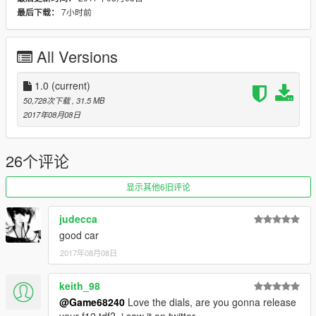
-Extralights on lightbar
7小时前
最后下载：
-Auto spoiler
-Working digital red dials
All Versions
-HQ mirror reflexion
-HQ glass texture and reflect
-Lot of details
1.0
(current)
-Custom handling
50,728次下载
, 31.5 MB
2017年08月08日
Subscribe to support me please, it's free :D !
My Youtube Channel
26个评论
Credits:
Original model from: Gta5KoRn
显示其他6旧评论
Improve and convert to police: SCRAT
judecca
[YCA Modder Group]
good car
2017年08月08日
keith_98
@Game68240
Love the dials, are you gonna release