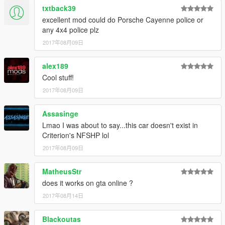
txtback39
excellent mod could do Porsche Cayenne police or
any 4x4 police plz
2017年08月09日
alex189
Cool stuff!
2017年08月09日
Assasinge
Lmao I was about to say...this car doesn't exist in
Criterion's NFSHP lol
2017年08月09日
MatheusStr
does it works on gta online ?
2017年08月14日
Blackoutas