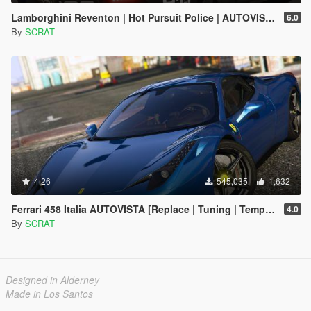
Lamborghini Reventon | Hot Pursuit Police | AUTOVISTA [Add-On / Replace | Wipers | Template | Wings + Spoiler]
6.0
By
SCRAT
4.26
545,035
1,632
Ferrari 458 Italia AUTOVISTA [Replace | Tuning | Template]
4.0
By
SCRAT
Designed in Alderney
Made in Los Santos