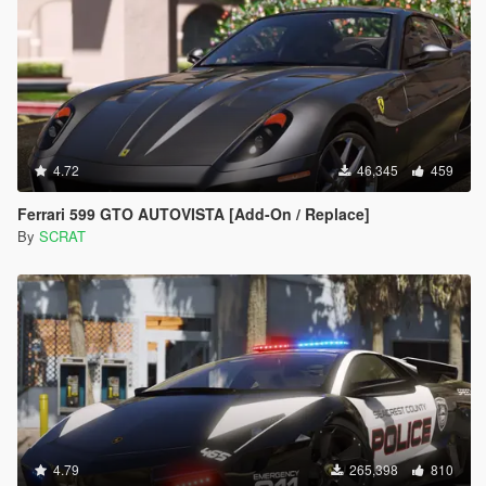
4.72
46,345
459
Ferrari 599 GTO AUTOVISTA [Add-On / Replace]
By
SCRAT
4.79
265,398
810