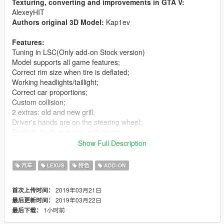
Texturing, converting and improvements in GTA V:
AlexeyHIT
Authors original 3D Model:
Kap1ev
Features:
Tuning in LSC(Only add-on Stock version)
Model supports all game features;
Correct rim size when tire is deflated;
Working headlights/taillight;
Correct car proportions;
Custom collision;
2 extras: old and new grill.
Driver's hands are on the steering wheel;
Realistic body and rims reflections;
Realistic world reflections;
Show Full Description
Passengers correctly seat on their seats;
Working gauges and speedometer;
汽车
LEXUS
特色
ADD-ON
Dirt mapping;
Interior mapping;
2019年03月21日
首次上传时间：
No tail light corona;
2019年03月22日
最后更新时间：
Can be used in GTA Online!(only replace .yft and .ytd files);
1小时前
最后下载：
2 version: WALD and Stock.