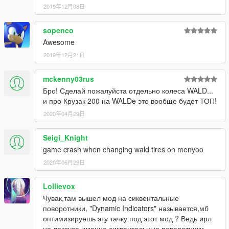
2019年12月08日
sopenco
Awesome
2019年12月21日
mckenny03rus
Бро! Сделай пожалуйста отдельно колеса WALD...
и про Крузак 200 на WALDe это вообще будет ТОП!
2020年04月29日
Seigi_Knight
game crash when changing wald tires on menyoo
2020年06月29日
Lollievox
Чувак,там вышел мод на сиквентальные
поворотники, "Dynamic Indicators" называется,мб
оптимизируешь эту тачку под этот мод ? Ведь ирл
на лексусе именно сиквентальные поворотники.