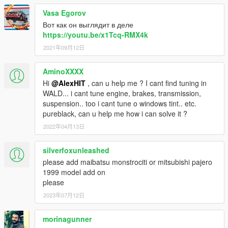
Vasa Egorov
Вот как он выглядит в деле
https://youtu.be/x1Tcq-RMX4k
2021年09月12日
AminoXXXX
Hi
@AlexHIT
, can u help me ? I cant find tuning in
WALD... i cant tune engine, brakes, transmission,
suspension.. too i cant tune o windows tint.. etc.
pureblack, can u help me how i can solve it ?
2022年04月13日
silverfoxunleashed
please add maibatsu monstrociti or mitsubishi pajero
1999 model add on
please
2023年07月12日
morinagunner