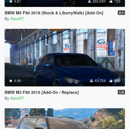
4.97
255,593
723
BMW M5 F90 2018 (Stock & LibertyWalk) [Add-On]
2.1
By
AlexHIT
4.56
63,754
260
BMW M3 F80 2015 [Add-On / Replace]
1.0
By
AlexHIT