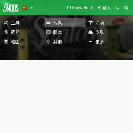
Show Adult
登入
工具
载具
涂装
武器
脚本
皮肤
地图
其他
更多