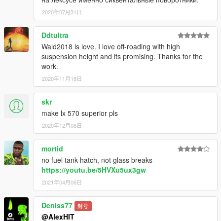
2020年07月31日
Ddtultra
Wald2018 is love. I love off-roading with high
suspension height and its promising. Thanks for the
work.
2020年11月18日
skr
make lx 570 superior pls
2020年12月08日
mortid
no fuel tank hatch, not glass breaks
https://youtu.be/5HVXu5ux3gw
2021年04月06日
Deniss77
封号
@AlexHIT