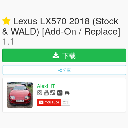
Lexus LX570 2018 (Stock
& WALD) [Add-On / Replace]
1.1
下载
分享
AlexHIT