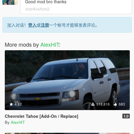
Good mod bro thanks
2025年04月25日
加入对话！
登入
或
注册
一个帐号才能够发表评论。
More mods by
AlexHIT
:
4.82
118,816
683
Chevrolet Tahoe [Add-On / Replace]
1.0
By
AlexHIT