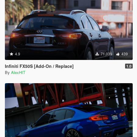
4.9
71,039
439
Infiniti FX50S [Add-On / Replace]
1.0
By
AlexHIT