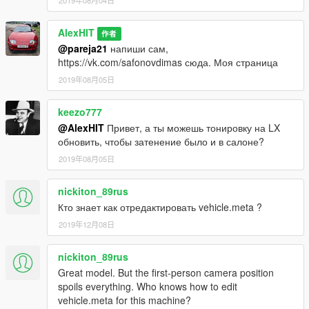
2019年08月04日
STOCK: Spawn to name LX2018
AlexHIT
WALD: Spawn to name WALD2018
作者
@pareja21
напиши сам,
Author's website:
https://vk.com/safonovdimas сюда. Моя страница
https://vk.com/id91126290
2019年08月05日
Released on: [21.03.2019]
keezo777
Updated: [22.03.2019]
@AlexHIT
Привет, а ты можешь тонировку на LX
By AlexeyHIT
обновить, чтобы затенение было и в салоне?
2019年08月05日
nickiton_89rus
Кто знает как отредактировать vehicle.meta ?
2019年12月08日
nickiton_89rus
Great model. But the first-person camera position
spoils everything. Who knows how to edit
vehicle.meta for this machine?