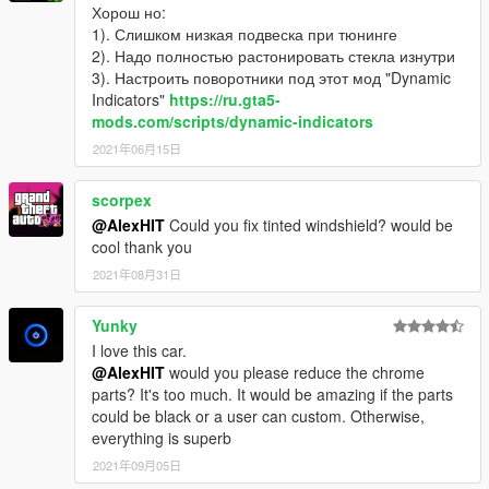
Хорош но:
1). Слишком низкая подвеска при тюнинге
2). Надо полностью растонировать стекла изнутри
3). Настроить поворотники под этот мод "Dynamic
Indicators"
https://ru.gta5-
mods.com/scripts/dynamic-indicators
2021年06月15日
scorpex
@AlexHIT
Could you fix tinted windshield? would be
cool thank you
2021年08月31日
Yunky
I love this car.
@AlexHIT
would you please reduce the chrome
parts? It's too much. It would be amazing if the parts
could be black or a user can custom. Otherwise,
everything is superb
2021年09月05日