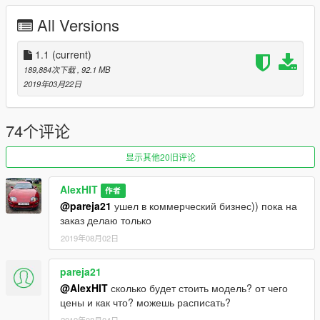
v1.1:
fix size wheels, fix corona headlight.
All Versions
Installation(Replace "huntley"):
Using OpenIV, replace huntley.yft, huntley_hi.yft or huntley.ytd
1.1
(current)
located in:
189,884次下载
, 92.1 MB
(update\x64\dlcpacks\patchday10ng\dlc.rpf\x64\levels\gta5\vehi
2019年03月22日
cles.rpf)
Installation(Add-on):
74个评论
[Editing the dlclist.xml]
1. Using OpenIV, extract the contents of the folder "x64" to:
显示其他20旧评论
\Grand Theft Auto V\mods\update\x64\dlcpacks
2. Using OpenIV, go to: \Grand Theft Auto
AlexHIT
作者
V\update\update.rpf\common\data — and extract the
@pareja21
ушел в коммерческий бизнес)) пока на
"dlclist.xml" in some folder of your choice.
заказ делаю только
3. Add the following line:
2019年08月02日
for stock: "Item"dlcpacks:/lx2018/"/Item"
for WALD "Item"dlcpacks:/wald2018/"/Item"
pareja21
@AlexHIT
сколько будет стоить модель? от чего
4. Save the changes and copy the edited "dlclist.xml" back to:
цены и как что? можешь расписать?
\Grand Theft Auto V\update\update.rpf\common\data