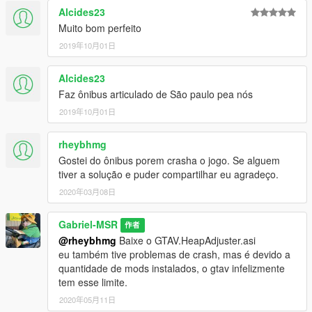
Alcides23
Muito bom perfeito
2019年10月01日
Alcides23
Faz ônibus articulado de São paulo pea nós
2019年10月01日
rheybhmg
Gostei do ônibus porem crasha o jogo. Se alguem
tiver a solução e puder compartilhar eu agradeço.
2020年03月08日
Gabriel-MSR
作者
@rheybhmg
Baixe o GTAV.HeapAdjuster.asi
eu também tive problemas de crash, mas é devido a
quantidade de mods instalados, o gtav infelizmente
tem esse limite.
2020年05月11日