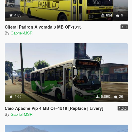
4.83
834
9
Ciferal Padron Alvorada 3 MB OF-1313
1.0
By
Gabriel-MSR
4.65
5,890
26
Caio Apache Vip 4 MB OF-1519 [Replace | Livery]
1.0.0
By
Gabriel-MSR