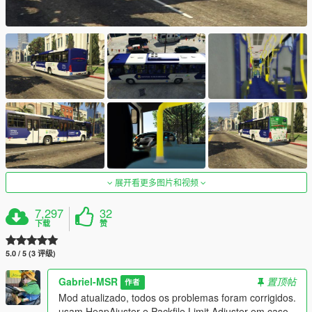
展开看更多图片和视频
7,297
32
下载
赞
5.0 / 5 (3 评级)
Gabriel-MSR
置顶帖
作者
Mod atualizado, todos os problemas foram corrigidos.
usam HeapAjuster e Packfile Limit Adjuster em caso