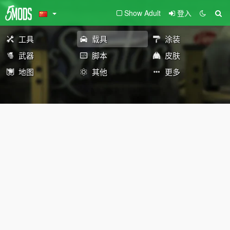
Show Adult
登入
工具
载具
涂装
武器
脚本
皮肤
地图
其他
更多