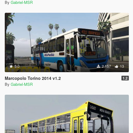
By
Gabriel-MSR
5.0
2,157
13
Marcopolo Torino 2014 v1.2
1.2
By
Gabriel-MSR