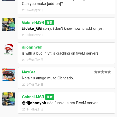
Eu recomendo usar GTAV.HeapAdjuster.asi /
Can you make [add-on]?
PackfileLimitAdjuster
2019年08月22日
I recommend to use
https://pt.gta5-mods.com/tools/heapadjuster
https://pt.gta5-mods.com/tools/packfile-limit-adjuster
Gabriel-MSR
作者
@Jake_GG
sorry, i don't know how to add-on yet
2019年08月22日
djjohnnybh
is with a bug in yft is cracking on fiveM servers
2019年08月24日
MaxGta
Nota 10 amigo muito Obrigado.
2019年08月24日
Gabriel-MSR
作者
@djjohnnybh
não funciona em FiveM server
2019年09月21日