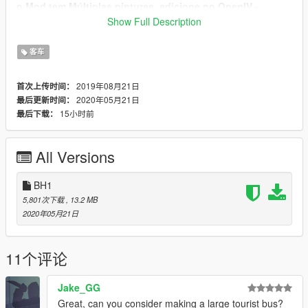
o Mod tem Múltiplas pinturas, adicione no OpenIV -
sign_2, sign_3 etc.
Show Full Description
Instrução de instalação dentro do arquivo.
Encontrou problemas? Avise!
客车
Divirta-se!!..
2019年08月21日
首次上传时间：
Hello everyone, this is my second conversion to GTA V, but I'm
2020年05月21日
最后更新时间：
not the author of the model.
15小时前
最后下载：
Features
-Dials work.
-Breakable glasses
All Versions
-All headlights works
etc
BH1
*Installation instruction inside the file.
5,801次下载
, 13.2 MB
* Found problems? Warn me!
2020年05月21日
i hope you like it! Enjoy!
Visite
11个评论
gtamodskinsrio.blogspot.com/
gtamodskinsbrasil.blogspot.com/
Jake_GG
Great, can you consider making a large tourist bus?