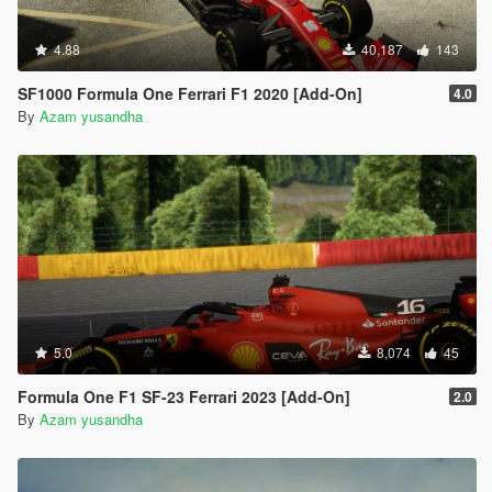
4.88
40,187
143
SF1000 Formula One Ferrari F1 2020 [Add-On]
4.0
By
Azam yusandha
5.0
8,074
45
Formula One F1 SF-23 Ferrari 2023 [Add-On]
2.0
By
Azam yusandha