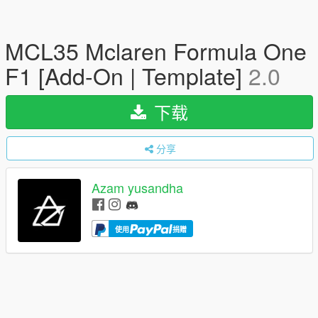
MCL35 Mclaren Formula One
F1 [Add-On | Template]
2.0
下载
分享
Azam yusandha
使用
捐赠