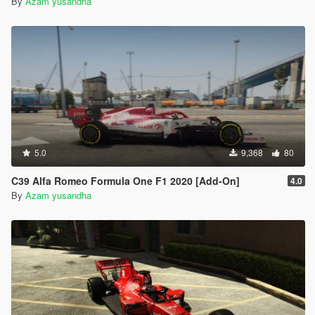
By
Azam yusandha
5.0
9,368
80
C39 Alfa Romeo Formula One F1 2020 [Add-On]
4.0
By
Azam yusandha