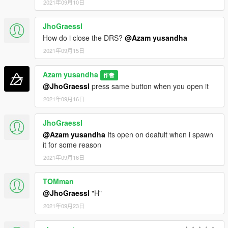
2021年09月10日
JhoGraessl
How do i close the DRS?
@Azam yusandha
2021年09月15日
Azam yusandha
作者
@JhoGraessl
press same button when you open it
2021年09月16日
JhoGraessl
@Azam yusandha
Its open on deafult when i spawn
it for some reason
2021年09月16日
TOMman
@JhoGraessl
"H"
2021年09月23日