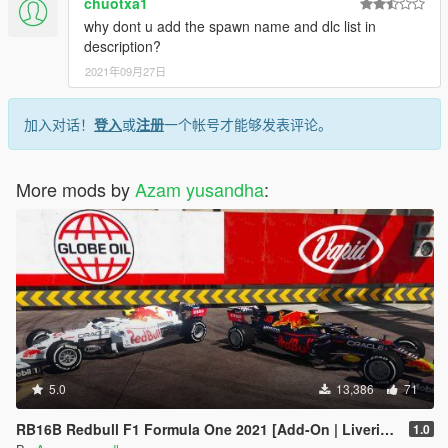
chuotxa1
why dont u add the spawn name and dlc list in
description?
2021年09月27日
加入对话！
登入
或
注册
一个帐号才能够发表评论。
More mods by
Azam yusandha
:
5.0
13,386
71
RB16B Redbull F1 Formula One 2021 [Add-On | Liveries]
1.0