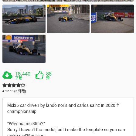
18,440
88
下载
赞
4.17 / 5 (3 评级)
Mcl35 car driven by lando noris and carlos sainz in 2020 f1
champhionship
"Why not mcl35m?"
Sorry i haven't the model, but i make the template so you can
make mcl35m livery