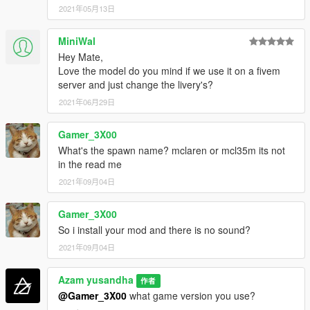
2021年05月13日
MiniWal
Hey Mate,
Love the model do you mind if we use it on a fivem
server and just change the livery's?
2021年06月29日
Gamer_3X00
What's the spawn name? mclaren or mcl35m its not
in the read me
2021年09月04日
Gamer_3X00
So i install your mod and there is no sound?
2021年09月04日
Azam yusandha
作者
@Gamer_3X00
what game version you use?