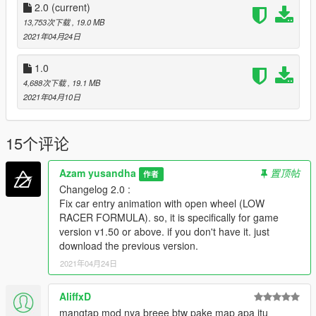
Thanks to : @WGotch07 (who sent me the model and helped
2.0
(current)
me during the making of this mod)
13,753次下载
, 19.0 MB
convert to gta v : me
2021年04月24日
Ss by : @WGotch07
1.0
Handling by : @TOMman
4,688次下载
, 19.1 MB
2021年04月10日
Follow my instagram for more.
My discord : azam#5402
DONT RE UPLOAD ANY WHERE!!!
15个评论
Azam yusandha
置顶帖
作者
Changelog 2.0 :
Fix car entry animation with open wheel (LOW
RACER FORMULA). so, it is specifically for game
version v1.50 or above. if you don't have it. just
download the previous version.
2021年04月24日
AliffxD
mangtap mod nya breee btw pake map apa itu