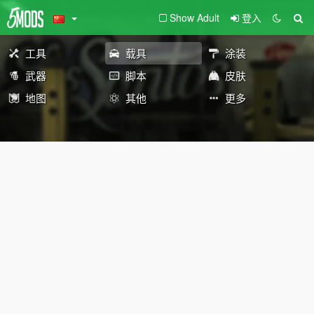
Show Adult
登入
工具
载具
涂装
武器
脚本
皮肤
地图
其他
更多