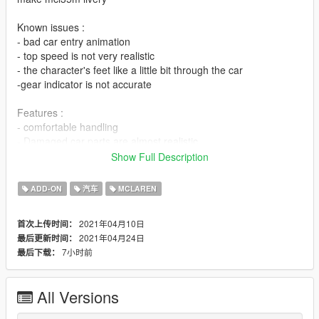
Known issues :
- bad car entry animation
- top speed is not very realistic
- the character's feet like a little bit through the car
-gear indicator is not accurate
Features :
- comfortable handling
- Damaged car parts are almost realistic
- good fpv
Show Full Description
- basic features
- work DRS
ADD-ON
汽车
MCLAREN
Changelog 2.0 :
2021年04月10日
首次上传时间：
Fix car entry animation with open wheel (LOW RACER
2021年04月24日
最后更新时间：
FORMULA). so, it is specifically for game version v1.50 or
7小时前
最后下载：
above. if you don't have it. just download the previous version.
INSTALATION IN README FILE
All Versions
Credits
Original model : real racing 3