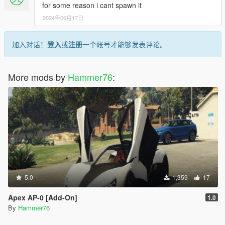
for some reason i cant spawn it
2024年06月17日
加入对话！
登入
或
注册
一个帐号才能够发表评论。
More mods by
Hammer76
:
5.0
1,359
17
Apex AP-0 [Add-On]
1.0
By
Hammer76