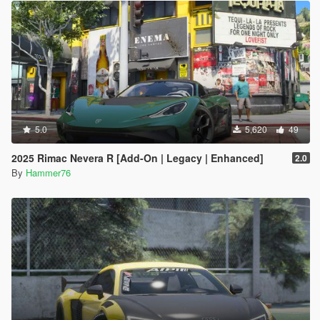
5.0
5,620
49
2025 Rimac Nevera R [Add-On | Legacy | Enhanced]
2.0
By
Hammer76