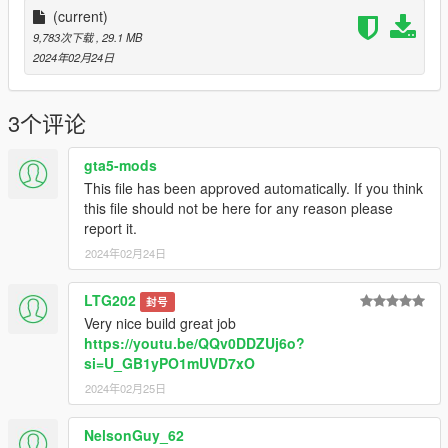
(current)
9,783次下载
, 29.1 MB
2024年02月24日
3个评论
gta5-mods
This file has been approved automatically. If you think
this file should not be here for any reason please
report it.
2024年02月24日
LTG202
封号
Very nice build great job
https://youtu.be/QQv0DDZUj6o?
si=U_GB1yPO1mUVD7xO
2024年02月25日
NelsonGuy_62