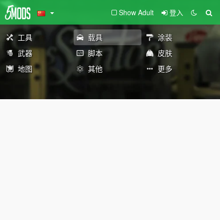
Show Adult
登入
工具
载具
涂装
武器
脚本
皮肤
地图
其他
更多