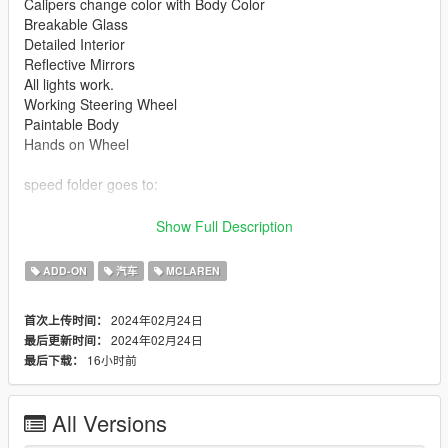
Calipers change color with Body Color
Breakable Glass
Detailed Interior
Reflective Mirrors
All lights work.
Working Steering Wheel
Paintable Body
Hands on Wheel
speed folder goes to:
gtav/mods/update/x64/dlcpacks
Show Full Description
Edit dlclist.xml
ADD-ON
汽车
MCLAREN
mods/update/update.rpf/common/data
2024年02月24日
首次上传时间：
Add the line dlcpacks:/speed/
2024年02月24日
最后更新时间：
to the dlclist and save then exit.
16小时前
最后下载：
SPAWN: speed
All Versions