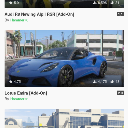
5.0
6,596
31
Audi R8 Newing Alpil RSR [Add-On]
1.1
By
Hammer76
4.75
4,175
43
Lotus Emira [Add-On]
2.0
By
Hammer76