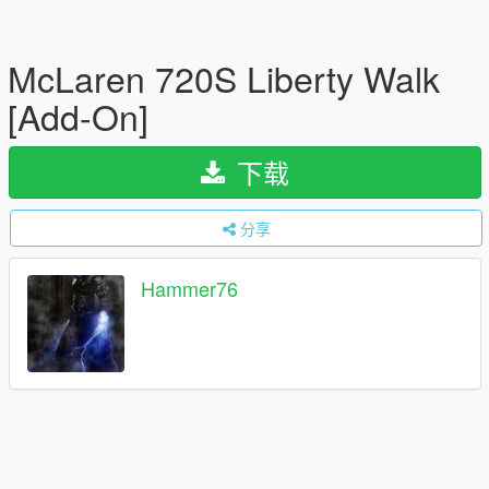
McLaren 720S Liberty Walk
[Add-On]
下载
分享
Hammer76