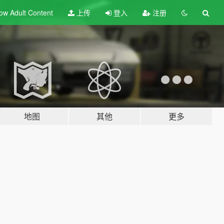
ow Adult
Content
上传
登入
注册
地图
其他
更多