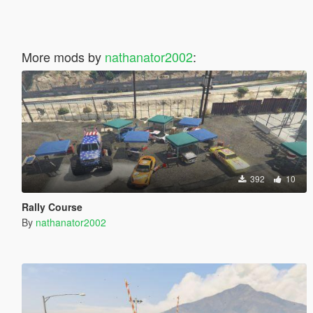
More mods by
nathanator2002
:
392
10
Rally Course
By
nathanator2002