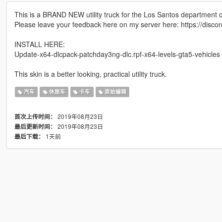
This is a BRAND NEW utility truck for the Los Santos department 
Please leave your feedback here on my server here: https://dis
INSTALL HERE:
Update-x64-dlcpack-patchday3ng-dlc.rpf-x64-levels-gta5-vehicles
This skin is a better looking, practical utility truck.
汽车
休旅车
卡车
原始编辑
2019年08月23日
首次上传时间：
2019年08月23日
最后更新时间：
1天前
最后下载：