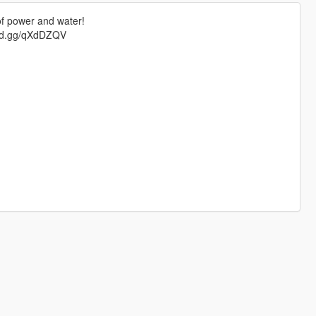
of power and water!
cord.gg/qXdDZQV