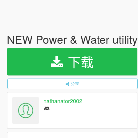
NEW Power & Water utility
下载
分享
nathanator2002