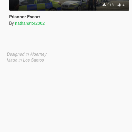
918
4
Prisoner Escort
By
nathanator2002
Designed in Alderney
Made in Los Santos