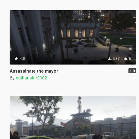
4.0
537
5
Assassinate the mayor
1.0
By
nathanator2002