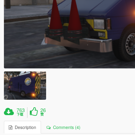
763
26
下载
赞
Description
Comments (4)