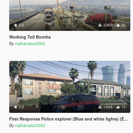
5.0
3,662
25
Working Toll Booths
By
nathanator2002
5.0
1,648
13
First Response Police explorer (Blue and white lights) (ELS)
By
nathanator2002