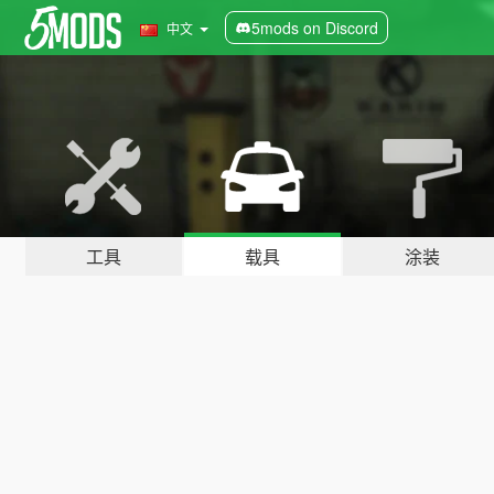
5mods on Discord
中文
工具
载具
涂装