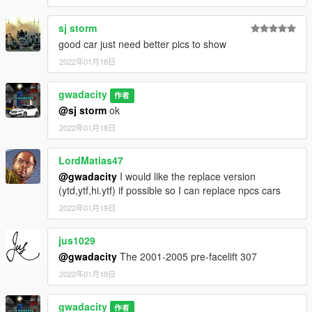
sj storm
good car just need better pics to show
2022年01月18日
gwadacity
作者
@sj storm
ok
2022年01月18日
LordMatias47
@gwadacity
I would like the replace version
(ytd,ytf,hi.ytf) if possible so I can replace npcs cars
2022年01月19日
jus1029
@gwadacity
The 2001-2005 pre-facelift 307
2022年01月19日
gwadacity
作者