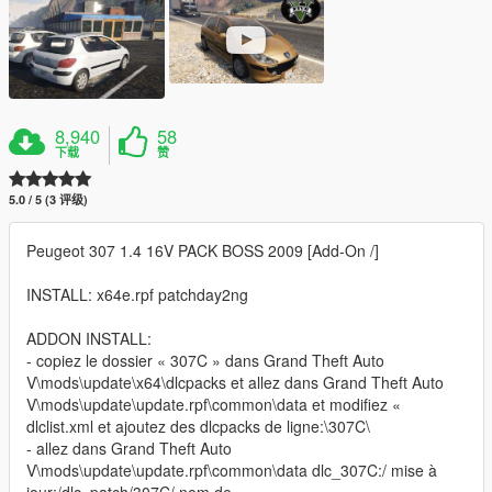
8,940
58
下载
赞
5.0 / 5 (3 评级)
Peugeot 307 1.4 16V PACK BOSS 2009 [Add-On /]
INSTALL: x64e.rpf patchday2ng
ADDON INSTALL:
- copiez le dossier « 307C » dans Grand Theft Auto
V\mods\update\x64\dlcpacks et allez dans Grand Theft Auto
V\mods\update\update.rpf\common\data et modifiez «
dlclist.xml et ajoutez des dlcpacks de ligne:\307C\
- allez dans Grand Theft Auto
V\mods\update\update.rpf\common\data dlc_307C:/ mise à