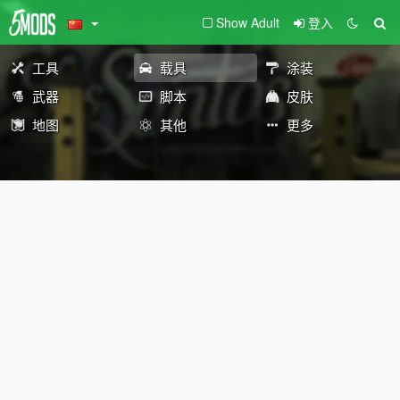
Show Adult
登入
工具
载具
涂装
武器
脚本
皮肤
地图
其他
更多