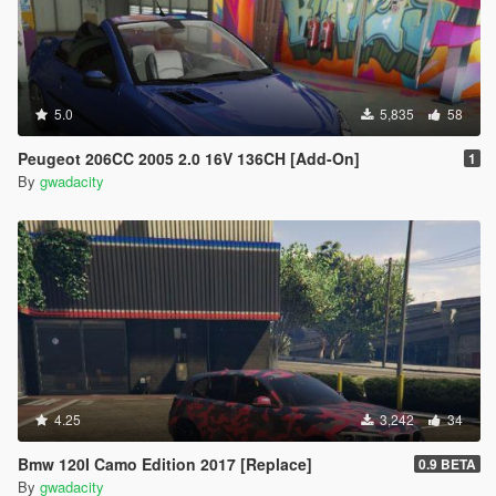
5.0
5,835
58
Peugeot 206CC 2005 2.0 16V 136CH [Add-On]
1
By
gwadacity
4.25
3,242
34
Bmw 120I Camo Edition 2017 [Replace]
0.9 BETA
By
gwadacity