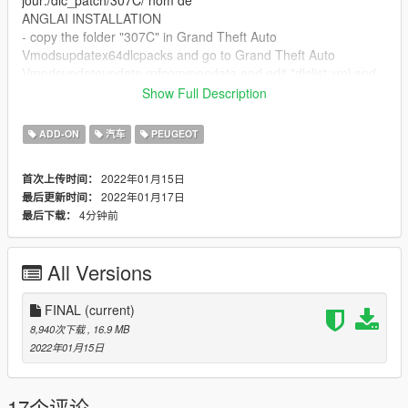
jour:/dlc_patch/307C/ nom de
ANGLAI INSTALLATION
- copy the folder "307C" in Grand Theft Auto
Vmodsupdatex64dlcpacks and go to Grand Theft Auto
Vmodsupdateupdate.rpfcommondata and edit "dlclist.xml and
add line dlcpacks:307C
Show Full Description
- go to Grand Theft Auto Vmodsupdateupdate.rpfcommondata
dlc_307C:/ update:/dlc_patch/307C/
ADD-ON
汽车
PEUGEOT
frai: --------------------------------------------------------------------------
2022年01月15日
首次上传时间：
-----------------------------------------------------------------------
2022年01月17日
最后更新时间：
CHANGELOG/FEATURES
4分钟前
最后下载：
--------------------------------------------------------------------------------
----------------------------------------------------------------- V1.0 -
Saleté -Volant mobile -Feux de travail -Collision personnalisée -
All Versions
Cadrans de travail (mais pas précis) -Impact de balle sur la
carrosserie -Verre cassable -Plaques d’immatriculation -Version
complémentaire -Feux personnalisés -Suspensions de travail -
FINAL
(current)
Maniabilité réaliste
8,940次下载
, 16.9 MB
V1.1 MISE A JOUR
2022年01月15日
mise à jour des textures
------------------------------
17个评论