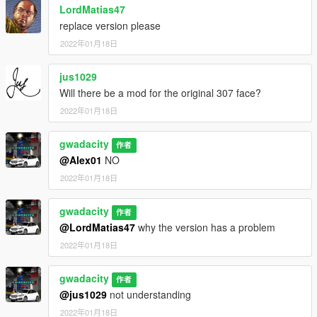
LordMatias47
replace version please
2022年01月18日
jus1029
Will there be a mod for the original 307 face?
2022年01月18日
gwadacity
作者
@Alex01
NO
2022年01月18日
gwadacity
作者
@LordMatias47
why the version has a problem
2022年01月18日
gwadacity
作者
@jus1029
not understanding
2022年01月18日