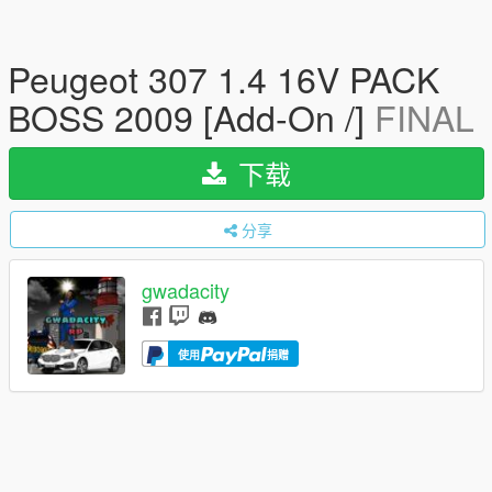
Peugeot 307 1.4 16V PACK
BOSS 2009 [Add-On /]
FINAL
下载
分享
gwadacity
使用
捐赠