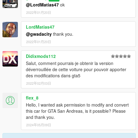
@LordMatias47
ok
2022年01月20日
LordMatias47
@gwadacity
thank you.
2022年01月20日
Didixmods112
Salut, comment pourrais-je obtenir la version
déverrouillée de cette voiture pour pouvoir apporter
des modifications dans gta5
2022年02月03日
flex_8
Hello, I wanted ask permission to modify and convert
this car for GTA San Andreas, is it possible? Please
and thank you.
2024年05月09日