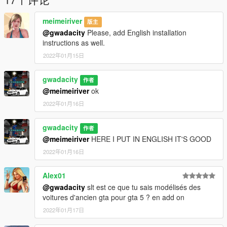
- CRÉDITS -Conversion de voiture: gwadacity 3d_artist .
MODÈLE
meimeiriver
版主
3D SKYDH
@gwadacity
Please, add English installation
conseils S’il vous plaît ne convertissez
instructions as well.
2022年01月15日
pas cette voiture pour d’autres jeux sans permission pour de
l’aide et des conseils S’il vous plaît ne convertissez pas cette
voiture pour d’autres jeux sans permission
gwadacity
作者
@meimeiriver
ok
2022年01月16日
gwadacity
作者
@meimeiriver
HERE I PUT IN ENGLISH IT'S GOOD
2022年01月16日
Alex01
@gwadacity
slt est ce que tu sais modélisés des
voitures d'ancien gta pour gta 5 ? en add on
2022年01月17日