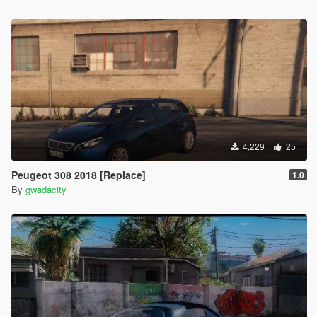
4,229
25
Peugeot 308 2018 [Replace]
1.0
By
gwadacity