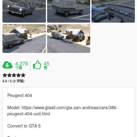
4,278
45
下载
赞
5.0 / 5 (2 评级)
Peugeot 404
Model: https://www.gtaall.com/gta-san-andreas/cars/386-
peugeot-404-uxd.html
Convert to GTA 5