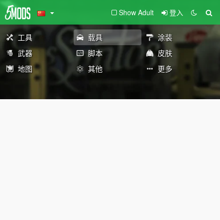
Show Adult
登入
工具
载具
涂装
武器
脚本
皮肤
地图
其他
更多