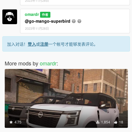
2023年11月28日
omardr
作者
@go-mango-superbird
😆 😆
2023年11月28日
加入对话！
登入
或
注册
一个帐号才能够发表评论。
More mods by
omardr
:
4.75
1,854
18