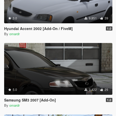
3.0
9,851
39
Hyundai Accent 2002 [Add-On / FiveM]
1.0
By
omardr
5.0
3,422
29
Samsung SM3 2007 [Add-On]
1.0
By
omardr