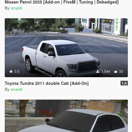
Nissan Patrol 2025 [Add-on | FiveM | Tuning | Debadged]
By
omardr
3.5
3,594
33
Toyota Tundra 2011 double Cab [Add-On]
1.0
By
omardr