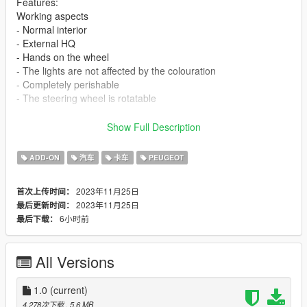
Features:
Working aspects
- Normal interior
- External HQ
- Hands on the wheel
- The lights are not affected by the colouration
- Completely perishable
- The steering wheel is rotatable
requirements:
Show Full Description
Legit GTA 5
ADD-ON
汽车
卡车
PEUGEOT
If you want me to make a custom template for you, contact me
on discord
2023年11月25日
首次上传时间：
2023年11月25日
最后更新时间：
Installation addon
6小时前
最后下载：
1-Put the "Peugeot404" folder into the dlcpacks with exactly
folder structure as Grand Theft Auto
All Versions
V/mods/update/x64/dlcpacks.
2-Edit dlclist.xml (Grand Theft Auto
1.0
(current)
V/mods/update/update.rpf/common/data/dlclist.xml) and add a
4,278次下载
, 5.6 MB