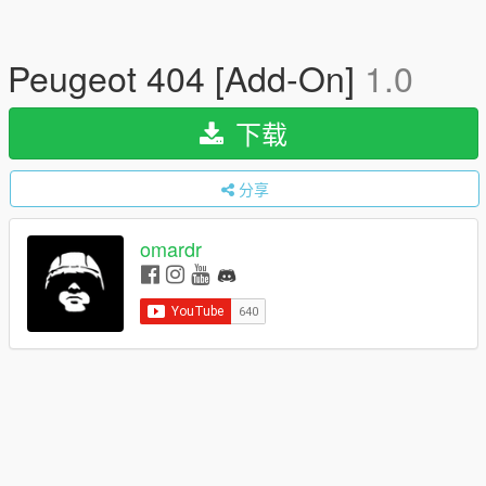
Peugeot 404 [Add-On]
1.0
下载
分享
omardr