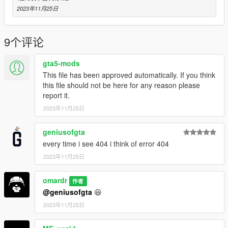
line "dlcpacks:/Peugeot404/". To spawn the car, you can use
2023年11月25日
any trainer or
3-for example Menyoo SP
9个评论
(https://github.com/MAFINS/MenyooSP/releases/download/v1.
8.1/MenyooSP.zip) by using the trainer and spawn the car with
gta5-mods
name "Peugeot404
This file has been approved automatically. If you think
this file should not be here for any reason please
It is forbidden to modify the car or remove any parts"
report it.
2023年11月25日
geniusofgta
every time i see 404 i think of error 404
2023年11月25日
omardr
作者
@geniusofgta
😆
2023年11月25日