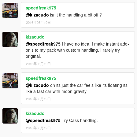
-New Paintable meshes, more realistic to the real SSC Tuatara.
speedfreak975
-Fixed Interior meshes that were being painted what were not
supposed to.
@kizacudo
isn't the handling a bit off ?
-Added a custom handling to the Add-On version.
2016年05月19日
kizacudo
@speedfreak975
I have no idea, I make instant add-
on's to my pack with custom handling. I rarely try
original.
2016年05月19日
speedfreak975
@kizacudo
oh its just the car feels like its floating its
like a fast car with moon gravity
2016年05月19日
kizacudo
@speedfreak975
Try Cass handling.
2016年05月19日