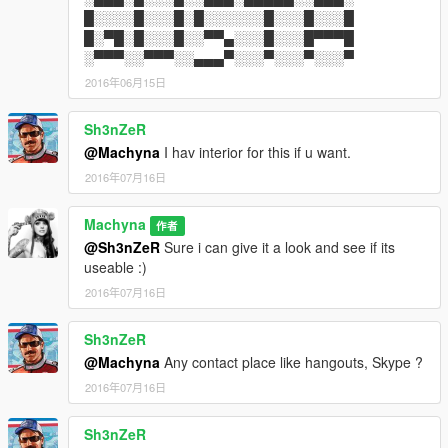
█░░░░█░░░█░█░░░░░░█░░░█░░░█
█░▀█░█░░░█░░▀▀▄░░░█░░░█▀▀▀█
░▀▀▀░░▀▀▀░░▄▄▄▀░░░▀░░░▀░░░▀
2016年06月15日
Sh3nZeR
@Machyna
I hav interior for this if u want.
2016年07月16日
Machyna
作者
@Sh3nZeR
Sure i can give it a look and see if its
useable :)
2016年07月16日
Sh3nZeR
@Machyna
Any contact place like hangouts, Skype ?
2016年07月16日
Sh3nZeR