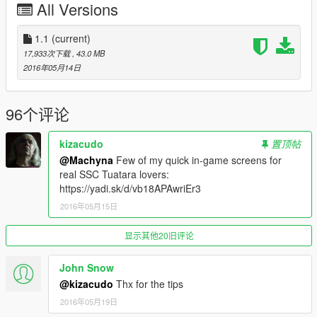
All Versions
Hope you guys enjoy the car :) If you find any bugs let me
know and ill see if i can fix them.
1.1
(current)
The download is only the SSC Tuatara if you want to keep up
17,933次下载
, 43.0 MB
with my entire mod pack this link here includes all of my cars.
2016年05月14日
http://www.mediafire.com/download/5v6gedn6qm5ns0s/MyMod
PackV3.rar
96个评论
Or if you already have my pack, simply take the new
kizacudo
置顶帖
vehichles.meta and carvariations.meta from this add-on
@Machyna
Few of my quick in-game screens for
replace the old ones
real SSC Tuatara lovers:
from my pack and add the ssctua.yft, ssctua_hi.yft and
https://yadi.sk/d/vb18APAwriEr3
ssctua.ytd into machynavehicles.rpf.
2016年05月15日
--------------------------------------------------------------------------------
--------------
显示其他20旧评论
CHANGELOG
John Snow
@kizacudo
Thx for the tips
V1.1
2016年05月19日
-Add-On