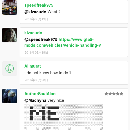
speedfreak975
@kizacudo
What ?
2016年05月19日
kizacudo
@speedfreak975
https://www.gta5-
mods.com/vehicles/vehicle-handling-v
2016年05月19日
Alimurat
I do not know how to do it
2016年05月28日
AuthorSaulAlan
@Machyna
very nice
░░▄░░░▄░▄▄▄▄░░░░░░░░░░░░░░░
░░█▀▄▀█░█▄▄░░░░░░░░░░░░░░░░
░░█░░░█░█▄▄▄░░░░░░░░░░░░░░░
░░░░░░░░░░░░░░░░░░░░░░░░░░░
░▄▄▄░▄░░░▄░░▄▄▄░▄▄▄▄▄░░▄▄▄░