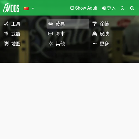
Show Adult
登入
工具
载具
涂装
武器
脚本
皮肤
地图
其他
更多