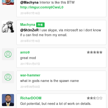
@Machyna
Interior is like this BTW
http://imgur.com/q6CwsL0
2016年07月16日
Machyna
作者
@Sh3nZeR
I use skype, via microsoft so i dont know
if u can find me from my email.
2016年07月16日
anto9
great mod
2017年01月07日
war-hammer
what in gods name is the spawn name
2019年09月03日
RicharDOOM
Got potential, but need a lot of work on details.