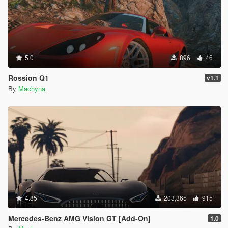
5.0
896
46
Rossion Q1
v1.1
By
Machyna
4.85
203,365
915
Mercedes-Benz AMG Vision GT [Add-On]
1.0