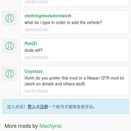
2020年01月30日
clothingmodsdontwork
what do i type in order to add the vehicle?
2020年04月16日
PimiZi
dude wtf?
2021年09月08日
Coyotzzz
Huhh do you prefer this mod or a Nissan GTR mod lol
(work on details and others stuff)
2021年10月05日
加入对话！
登入
或
注册
一个帐号才能够发表评论。
More mods by
Machyna
: