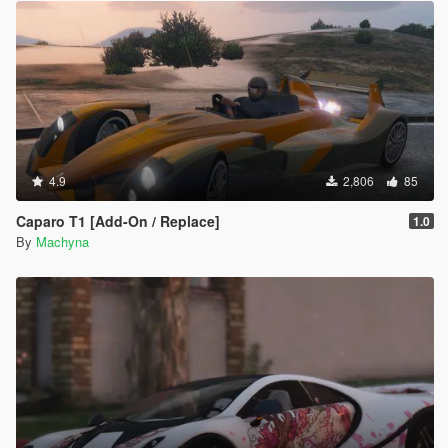
4.9
2,806
85
Caparo T1 [Add-On / Replace]
1.0
By
Machyna