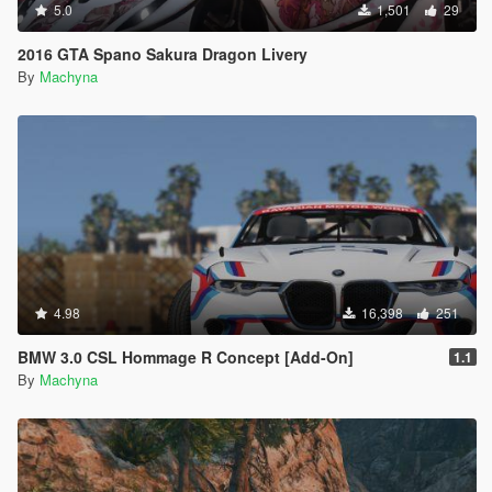
5.0
1,501
29
2016 GTA Spano Sakura Dragon Livery
By
Machyna
4.98
16,398
251
BMW 3.0 CSL Hommage R Concept [Add-On]
1.1
By
Machyna