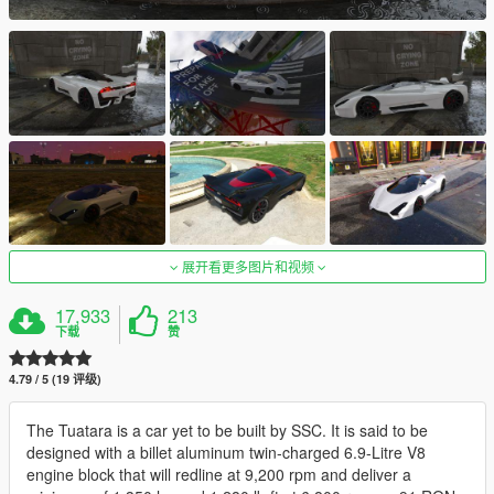
展开看更多图片和视频
17,933
213
下载
赞
4.79 / 5 (19 评级)
The Tuatara is a car yet to be built by SSC. It is said to be
designed with a billet aluminum twin-charged 6.9-Litre V8
engine block that will redline at 9,200 rpm and deliver a