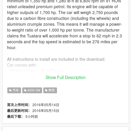
minimum of 1,350 hp and 1,280 lb·ft at 6,800 rpm on 91 RON
rated unleaded premium petrol. Its engine will be capable of
higher outputs of 1,700 hp. The car will weigh 2,750 pounds
due to a carbon fibre construction (including the wheels) and
aluminium crumple zones. This means it will manage a power-
to-weight ratio of over 1,000 hp per tonne. The manufacturer
claims the Tuatara will accelerate from a stop to 62 mph in 2.3
seconds and the top speed is estimated to be 276 miles per
hour.
All instructions to install are included in the download.
Car comes with-
--Working Scissor Style Doors
--Dials
Show Full Description
--Radio
--Breakable Glass
汽车
ADD-ON
特色
--All basic collisions
--Hands on steering wheel
2016年05月14日
首次上传时间：
--Working Lights
2016年05月15日
最后更新时间：
--License Plate
5小时前
最后下载：
--Full LODs
--HQ Badges and Logos.