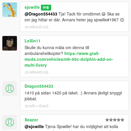
sjowille
作者
@Dragon554433
Tja! Tack för omdömet.😃 Ska se
om jag hittar er där. Annars heter jag sjowille#1967 😊
2019年05月12日
LeXin11
Skulle du kunna måla om denna till
ambulanshelikopter?
https://www.gta5-
mods.com/vehicles/mh-65c-dolphin-add-on-
multi-livery
2019年09月15日
Dragon554433
1410 på sidan 1420 på taket. :) Annars jävligt snyggt
jobbat.
2019年11月06日
Xeazor
@sjowille
Tjena Sjowille! har du möjlighet att kolla