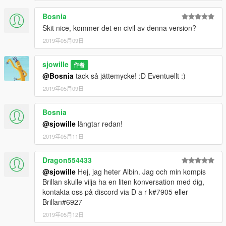
Bosnia
Skit nice, kommer det en civil av denna version?
2019年05月09日
sjowille
作者
@Bosnia
tack så jättemycke! :D Eventuellt :)
2019年05月09日
Bosnia
@sjowille
längtar redan!
2019年05月11日
Dragon554433
@sjowille
Hej, jag heter Albin. Jag och min kompis
Brillan skulle vilja ha en liten konversation med dig,
kontakta oss på discord via D a r k#7905 eller
Brillan#6927
2019年05月12日