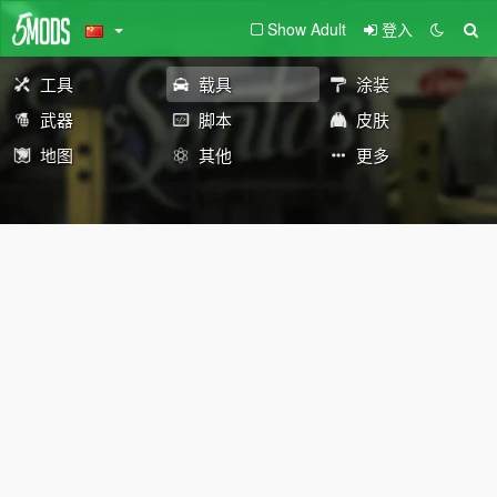
Show Adult
登入
工具
载具
涂装
武器
脚本
皮肤
地图
其他
更多