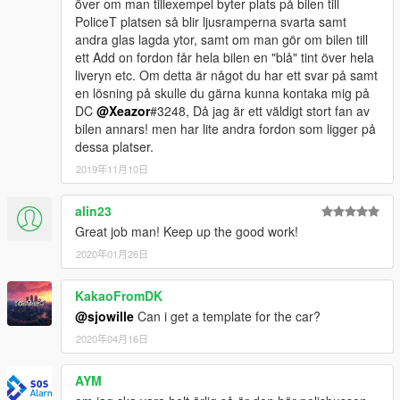
över om man tillexempel byter plats på bilen till
PoliceT platsen så blir ljusramperna svarta samt
andra glas lagda ytor, samt om man gör om bilen till
ett Add on fordon får hela bilen en "blå" tint över hela
liveryn etc. Om detta är något du har ett svar på samt
en lösning på skulle du gärna kunna kontaka mig på
DC
@Xeazor
#3248, Då jag är ett väldigt stort fan av
bilen annars! men har lite andra fordon som ligger på
dessa platser.
2019年11月10日
alin23
Great job man! Keep up the good work!
2020年01月26日
KakaoFromDK
@sjowille
Can i get a template for the car?
2020年04月16日
AYM