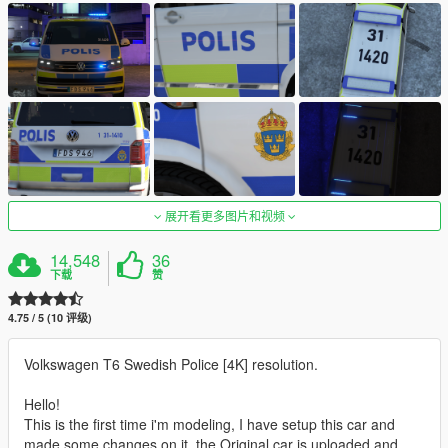
展开看更多图片和视频
14,548
36
下载
赞
4.75 / 5 (10 评级)
Volkswagen T6 Swedish Police [4K] resolution.
Hello!
This is the first time i'm modeling, I have setup this car and
made some changes on it. the Original car is uploaded and