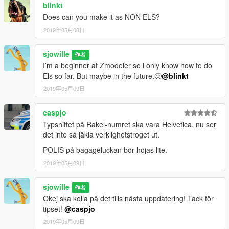
blinkt
Does can you make it as NON ELS?
2019年05月08日
sjowille
作者
I’m a beginner at Zmodeler so i only know how to do
Els so far. But maybe in the future.🙂
@blinkt
2019年05月09日
caspjo
Typsnittet på Rakel-numret ska vara Helvetica, nu ser
det inte så jäkla verklighetstroget ut.
POLIS på bagageluckan bör höjas lite.
2019年05月09日
sjowille
作者
Okej ska kolla på det tills nästa uppdatering! Tack för
tipset!
@caspjo
2019年05月09日