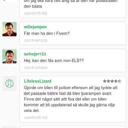
om jag ska vara helt ärlig så är den här polisbussen
den bästa
2020年07月19日
willejamjam
Får man ha den i Fivem?
2021年08月02日
selvejer123
Hej, kan den fås som non-ELS??
2021年12月06日
LifelessLizard
Gjorde om bilen till policet eftersom att jag tyckte att
det passade bättre fast då blev ljusrampen svart.
Finns det något sätt attt fixa det eller om bilen
kommer att bli uppdaterad så skulle jag gärna vilja
veta det.
2022年03月15日