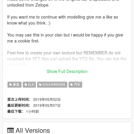
unlocked from Zelope.
If you want me to continue with modelling give me a like so
know what you think. :)
You may use this in your clan but i would be happy if you give
me a cookie first.
Feel free to create your own texture but REMEMBER do not
reupload the YFT files just upload the YTD file. You can link the
original file.
Show Full Description
--------------------------------------------------------------------------------
------------------------
紧急
ELS
VOLKSWAGEN
汽车
Name: Volkswagen T6
Author:sjowille
2019年05月02日
首次上传时间：
Version: 1.0
2019年05月07日
最后更新时间：
Lightbar Original: Whelen-Liberty
1小时前
最后下载：
License plate:Swedish
ELS Enabled: Yes
All Versions
Credits