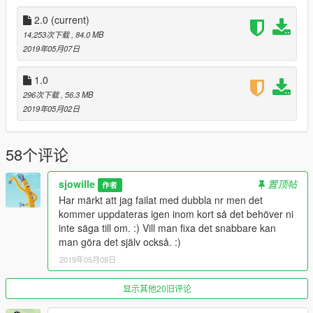
Model source:
VW Transporter T6 by Y.Ben
Model setup: Sjowille
2.0
(current)
Model editor: Sjowille
14,253次下载
, 84.0 MB
Texture by: Sjowille
2019年05月07日
Els setting: Sjowille
Antennas: Raptor2000
1.0
Original lightbar: StraightglitcheZ
296次下载
, 56.3 MB
Lightbar editor: Sjowille
2019年05月02日
It can have some bugs and if you see something please
contact me so i can make an update.
58个评论
ENJOY! :D
sjowille
置顶帖
作者
Har märkt att jag failat med dubbla nr men det
kommer uppdateras igen inom kort så det behöver ni
inte säga till om. :) Vill man fixa det snabbare kan
man göra det själv också. :)
2019年05月08日
显示其他20旧评论