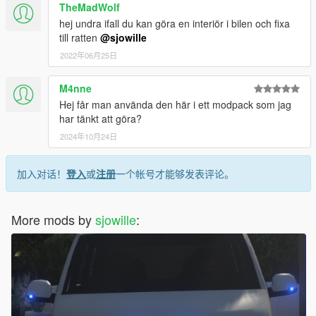
TheMadWolf
hej undra ifall du kan göra en interiör i bilen och fixa
till ratten
@sjowille
2022年06月25日
M4nne
Hej får man använda den här i ett modpack som jag
har tänkt att göra?
2024年10月24日
加入对话！
登入
或
注册
一个帐号才能够发表评论。
More mods by
sjowille
: