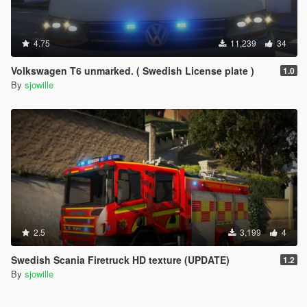
4.75
11,239
34
Volkswagen T6 unmarked. ( Swedish License plate )
1.0
By
sjowille
2.5
3,199
4
Swedish Scania Firetruck HD texture (UPDATE)
1.2
By
sjowille