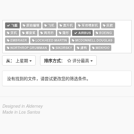
飞艇
原始编辑
飞机
直升机
军用喷射机
民航
货机
螺旋桨
两用的
隐形
AIRBUS
BOEING
EMBRAER
LOCKHEED MARTIN
MCDONNELL DOUGLAS
NORTHROP GRUMMAN
SIKORSKY
虚构
MENYOO
从：
上星期
排序方式：
评分最高
没有找到的文件，请尝试更改您的筛选条件。
Designed in Alderney
Made in Los Santos