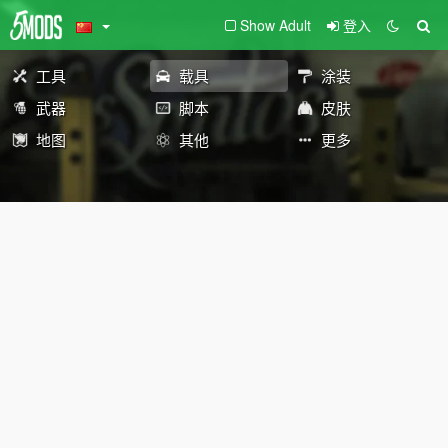
Show Adult
登入
工具
载具
涂装
武器
脚本
皮肤
地图
其他
更多