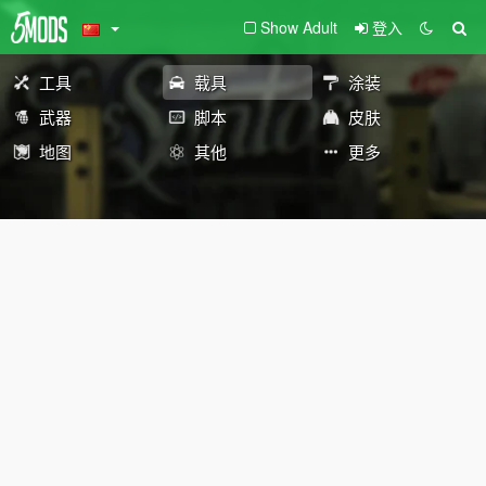
Show Adult
登入
工具
载具
涂装
武器
脚本
皮肤
地图
其他
更多