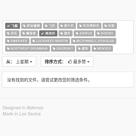
飞艇
原始编辑
飞机
直升机
军用喷射机
民航
货机
螺旋桨
两用的
隐形
AIRBUS
BOEING
EMBRAER
LOCKHEED MARTIN
MCDONNELL DOUGLAS
NORTHROP GRUMMAN
SIKORSKY
虚构
MENYOO
从：
上星期
排序方式：
最多赞
没有找到的文件，请尝试更改您的筛选条件。
Designed in Alderney
Made in Los Santos