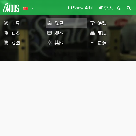
Show Adult
登入
工具
载具
涂装
武器
脚本
皮肤
地图
其他
更多