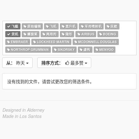
飞艇
原始编辑
飞机
直升机
军用喷射机
民航
货机
螺旋桨
两用的
隐形
AIRBUS
BOEING
EMBRAER
LOCKHEED MARTIN
MCDONNELL DOUGLAS
NORTHROP GRUMMAN
SIKORSKY
虚构
MENYOO
从：
昨天
排序方式：
最多赞
没有找到的文件，请尝试更改您的筛选条件。
Designed in Alderney
Made in Los Santos